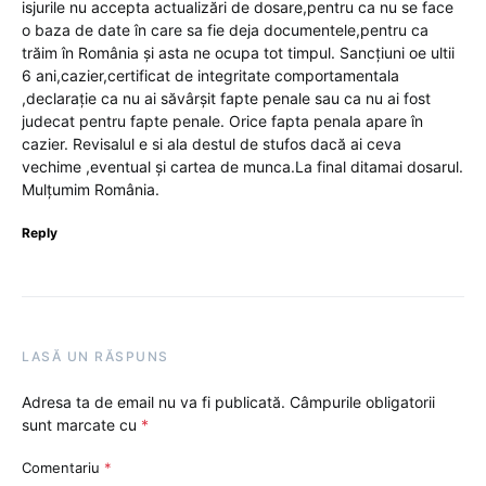
isjurile nu accepta actualizări de dosare,pentru ca nu se face
o baza de date în care sa fie deja documentele,pentru ca
trăim în România și asta ne ocupa tot timpul. Sancțiuni oe ultii
6 ani,cazier,certificat de integritate comportamentala
,declarație ca nu ai săvârșit fapte penale sau ca nu ai fost
judecat pentru fapte penale. Orice fapta penala apare în
cazier. Revisalul e si ala destul de stufos dacă ai ceva
vechime ,eventual și cartea de munca.La final ditamai dosarul.
Mulțumim România.
Reply
LASĂ UN RĂSPUNS
Adresa ta de email nu va fi publicată.
Câmpurile obligatorii
sunt marcate cu
*
Comentariu
*