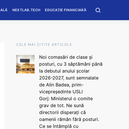
OALĂ
NEXTLAB.TECH
EDUCAȚIE FINANCIARĂ
CELE MAI CITITE ARTICOLE
Noi comasări de clase și
posturi, cu 3 săptămâni până
la debutul anului școlar
2026-2027, sunt semnalate
de Alin Badea, prim-
vicepreședinte USLI
Gorj: Ministerul o comite
grav de tot. Ne sună
directorii disperați că
oamenii rămân fără posturi.
Ce se întâmplă cu