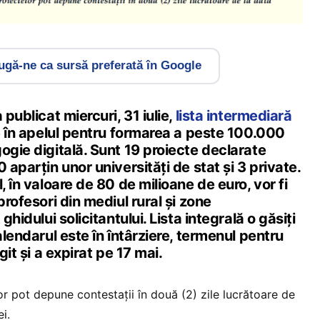
gă-ne ca sursă preferată în Google
 publicat miercuri, 31 iulie,
lista intermediară
le în apelul pentru formarea a peste 100.000
ogie digitală. Sunt 19 proiecte declarate
 aparțin unor universități de stat și 3 private.
, în valoare de 80 de milioane de euro, vor fi
profesori din mediul rural și zone
ghidului solicitantului. Lista integrală o găsiți
alendarul este în întârziere, termenul pentru
git și a expirat pe 17 mai.
lor pot depune contestații în două (2) zile lucrătoare de
ei.