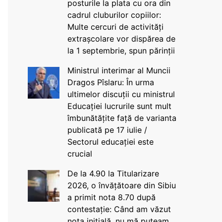
posturile la plata cu ora din
cadrul cluburilor copiilor:
Multe cercuri de activități
extrașcolare vor dispărea de
la 1 septembrie, spun părinții
Ministrul interimar al Muncii
Dragos Pîslaru: În urma
ultimelor discuții cu ministrul
Educației lucrurile sunt mult
îmbunătățite față de varianta
publicată pe 17 iulie /
Sectorul educației este
crucial
De la 4.90 la Titularizare
2026, o învățătoare din Sibiu
a primit nota 8.70 după
contestație: Când am văzut
nota inițială, nu mă puteam