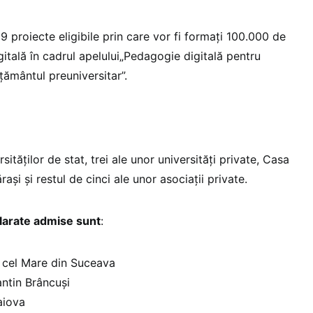
19 proiecte eligibile prin care vor fi formați 100.000 de
itală în cadrul apelului„Pedagogie digitală pentru
țământul preuniversitar”.
sităților de stat, trei ale unor universități private, Casa
ași și restul de cinci ale unor asociații private.
clarate admise sunt
:
n cel Mare din Suceava
ntin Brâncuși
aiova