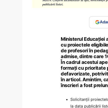
Adau
Ministerul Educației a
cu proiectele eligibi
de profesori în pedag
admise, dintre care 10
În cadrul acestui apel
formați cu prioritate 
defavorizate, potrivit 
în articol. Amintim, c
înscrieri a fost prelun
Solicitanții proiecte
la data publicării list