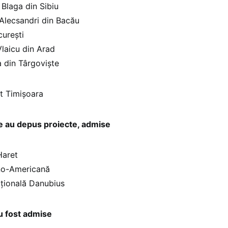
 Blaga din Sibiu
 Alecsandri din Bacău
curești
Vlaicu din Arad
a din Târgoviște
t Timișoara
re au depus proiecte, admise
Haret
no-Americană
ațională Danubius
au fost admise