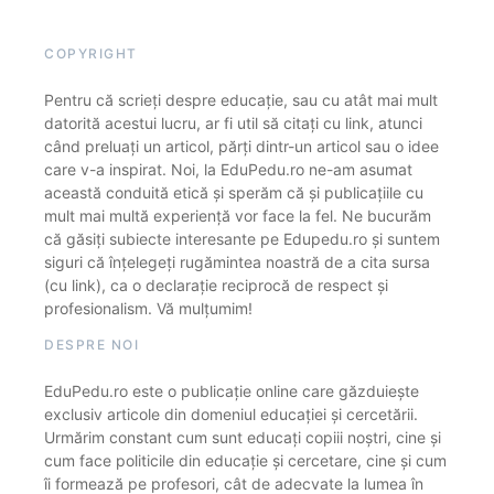
COPYRIGHT
Pentru că scrieți despre educație, sau cu atât mai mult
datorită acestui lucru, ar fi util să citați cu link, atunci
când preluați un articol, părți dintr-un articol sau o idee
care v-a inspirat. Noi, la EduPedu.ro ne-am asumat
această conduită etică și sperăm că și publicațiile cu
mult mai multă experiență vor face la fel. Ne bucurăm
că găsiți subiecte interesante pe Edupedu.ro și suntem
siguri că înțelegeți rugămintea noastră de a cita sursa
(cu link), ca o declarație reciprocă de respect și
profesionalism. Vă mulțumim!
DESPRE NOI
EduPedu.ro este o publicație online care găzduiește
exclusiv articole din domeniul educației și cercetării.
Urmărim constant cum sunt educați copiii noștri, cine și
cum face politicile din educație și cercetare, cine și cum
îi formează pe profesori, cât de adecvate la lumea în