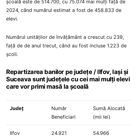
școală este de 514.700, cu 75.074 mai mulți față de
2024, când numărul estimat a fost de 458.833 de
elevi.
Numărul unităților de învățământ a crescut cu 239,
față de de anul trecut, când au fost incluse 1.223 de
școli.
Repartizarea banilor pe județe / Ilfov, Iași și
Suceava sunt județele cu cei mai mulți elevi
care vor primi masă la școală
Județ
Număr
Sumă Alocată
Beneficiari
(mii lei)
Ilfov
24.921
54.966