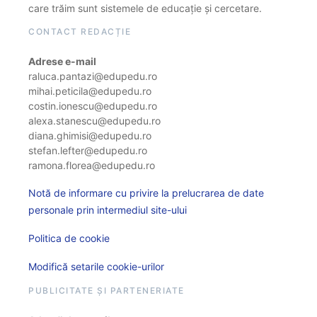
care trăim sunt sistemele de educație și cercetare.
CONTACT REDACȚIE
Adrese e-mail
raluca.pantazi@edupedu.ro
mihai.peticila@edupedu.ro
costin.ionescu@edupedu.ro
alexa.stanescu@edupedu.ro
diana.ghimisi@edupedu.ro
stefan.lefter@edupedu.ro
ramona.florea@edupedu.ro
Notă de informare cu privire la prelucrarea de date
personale prin intermediul site-ului
Politica de cookie
Modifică setarile cookie-urilor
PUBLICITATE ȘI PARTENERIATE