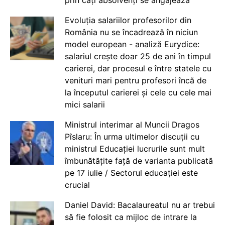
prin câți absolvenți se angajează
Evoluția salariilor profesorilor din
România nu se încadrează în niciun
model european - analiză Eurydice:
salariul crește doar 25 de ani în timpul
carierei, dar procesul e între statele cu
venituri mari pentru profesori încă de
la începutul carierei și cele cu cele mai
mici salarii
Ministrul interimar al Muncii Dragos
Pîslaru: În urma ultimelor discuții cu
ministrul Educației lucrurile sunt mult
îmbunătățite față de varianta publicată
pe 17 iulie / Sectorul educației este
crucial
Daniel David: Bacalaureatul nu ar trebui
să fie folosit ca mijloc de intrare la