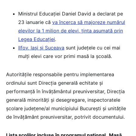
Ministrul Educației Daniel David a declarat pe
23 ianuarie că
va încerca să majoreze numărul
elevilor la 1 milion de elevi, ținta asumată prin
Legea Educației
.
Ilfov, Iași și Suceava
sunt județele cu cei mai
mulți elevi care vor primi masă la școală.
Autoritățile responsabile pentru implementarea
ordinului sunt Direcția generală echitate și
performanță în învățământul preuniversitar, Direcția
generală minorități și desegregare, inspectoratele
școlare județene/al municipiului București și unitățile
de învățământ preuniversitar, potrivit documentului.
Lista școlilor incluse în programul național „Masă