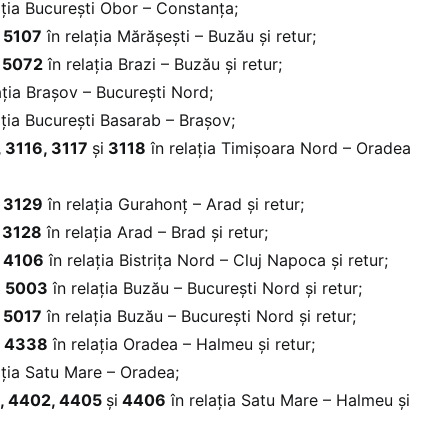
ația București Obor – Constanța;
 5107
în relația Mărășești – Buzău și retur;
 5072
în relația Brazi – Buzău și retur;
ația Brașov – București Nord;
ația București Basarab – Brașov;
, 3116, 3117
și
3118
în relația Timișoara Nord – Oradea
 3129
în relația Gurahonț – Arad și retur;
 3128
în relația Arad – Brad și retur;
 4106
în relația Bistrița Nord – Cluj Napoca și retur;
 5003
în relația Buzău – București Nord și retur;
 5017
în relația Buzău – București Nord și retur;
 4338
în relația Oradea – Halmeu și retur;
ația Satu Mare – Oradea;
, 4402, 4405
și
4406
în relația Satu Mare – Halmeu și