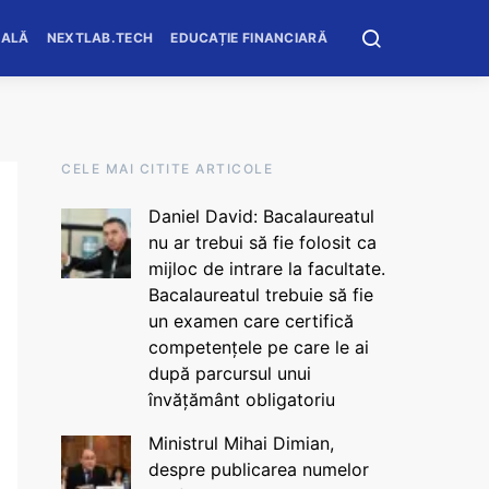
OALĂ
NEXTLAB.TECH
EDUCAȚIE FINANCIARĂ
CELE MAI CITITE ARTICOLE
Daniel David: Bacalaureatul
nu ar trebui să fie folosit ca
mijloc de intrare la facultate.
Bacalaureatul trebuie să fie
un examen care certifică
competențele pe care le ai
după parcursul unui
învățământ obligatoriu
Ministrul Mihai Dimian,
despre publicarea numelor