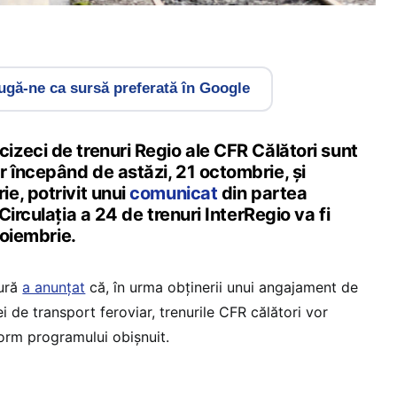
gă-ne ca sursă preferată în Google
zeci de trenuri Regio ale CFR Călători sunt
începând de astăzi, 21 octombrie, și
e, potrivit unui
comunicat
din partea
irculația a 24 de trenuri InterRegio va fi
noiembrie.
tură
a anunțat
că, în urma obținerii unui angajament de
 de transport feroviar, trenurile CFR călători vor
form programului obișnuit.