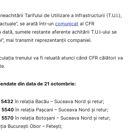
chitării Tarifului de Utilizare a Infrastructurii (T.U.I.),
actuale”, se arată într-un
comunicat
al CFR
 dată, sumele restante aferente achitării T.U.I-ului se
ei”, mai transmit reprezentanții companiei.
culația trenului va fi reluată atunci când CFR călători va
te.
pendate din data de 21 octombrie:
 5432
în relația Bacău – Suceava Nord și retur;
 5540
în relația Pașcani – Suceava Nord și retur;
 5570
în relația Botoșani – Suceava Nord și retur;
ația București Obor – Fetești;