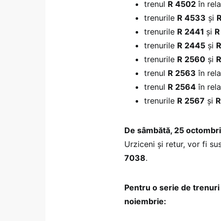
trenul
R 4502
în rela
trenurile
R 4533
și
trenurile
R 2441
și
R
trenurile
R 2445
și
trenurile
R 2560
și
R
trenul
R 2563
în rela
trenul
R 2564
în rel
trenurile
R 2567
și
R
De sâmbătă, 25 octombr
Urziceni și retur, vor fi
7038
.
Pentru o serie de trenuri 
noiembrie: