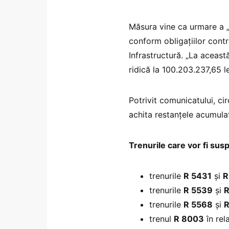
Măsura vine ca urmare a „nea
conform obligațiilor contr
Infrastructură. „La această
ridică la 100.203.237,65 l
Potrivit comunicatului, cir
achita restanțele acumula
Trenurile care vor fi sus
trenurile
R 5431
și
R
trenurile
R 5539
și
R
trenurile
R 5568
și
R
trenul
R 8003
în rel