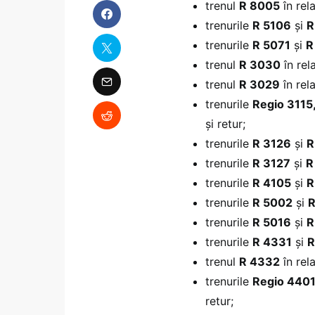
trenul
R 8005
în rel
trenurile
R 5106
și
R
trenurile
R 5071
și
R
trenul
R 3030
în rel
trenul
R 3029
în rel
trenurile
Regio 3115
și retur;
trenurile
R 3126
și
R
trenurile
R 3127
și
R
trenurile
R 4105
și
R
trenurile
R 5002
și
R
trenurile
R 5016
și
R
trenurile
R 4331
și
R
trenul
R 4332
în rel
trenurile
Regio 4401
retur;