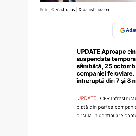
Foto: ©
Vlad Ispas
|
Dreamstime.com
Adau
UPDATE Aproape cinci
suspendate temporar 
sâmbătă, 25 octombri
companiei feroviare. C
întreruptă din 7 și 8 
UPDATE:
CFR Infrastruc
plată din partea companiei
circula în continuare con