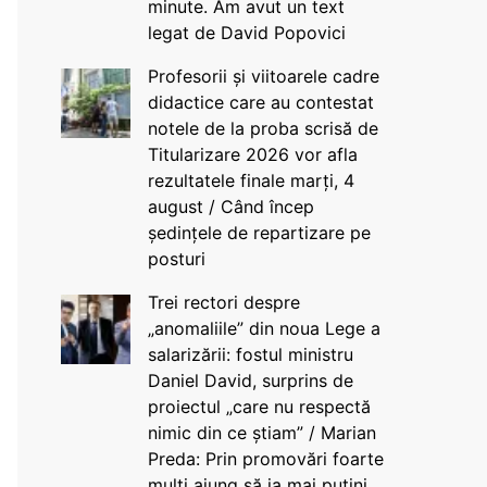
minute. Am avut un text
legat de David Popovici
Profesorii și viitoarele cadre
didactice care au contestat
notele de la proba scrisă de
Titularizare 2026 vor afla
rezultatele finale marți, 4
august / Când încep
ședințele de repartizare pe
posturi
Trei rectori despre
„anomaliile” din noua Lege a
salarizării: fostul ministru
Daniel David, surprins de
proiectul „care nu respectă
nimic din ce știam” / Marian
Preda: Prin promovări foarte
mulți ajung să ia mai puțini