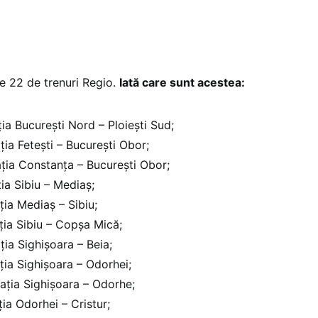
te 22 de trenuri Regio.
Iată care sunt acestea:
ația București Nord – Ploiești Sud;
ația Fetești – București Obor;
ația Constanța – București Obor;
ția Sibiu – Mediaș;
ția Mediaș – Sibiu;
ația Sibiu – Copșa Mică;
ația Sighișoara – Beia;
ația Sighișoara – Odorhei;
lația Sighișoara – Odorhe;
ția Odorhei – Cristur;