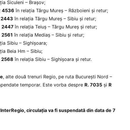
ția Siculeni – Brașov;
R 4536
în relația Târgu Mureș – Războieni și retur;
 2443
în relația Târgu Mureș – Sibiu și retur;
R 2447
în relația Teiuș – Târgu Mureș și retur;
 2561
în relația Mediaș – Sibiu și retur;
ția Sibiu – Sighișoara;
ația Beia Hm – Sibiu;
 2568
în relația Sibiu – Sighișoara și retur.
ie
, alte două trenuri Regio, pe ruta București Nord –
 suspendate temporar. Este vorba despre
R. 7035
și
R
InterRegio, circulația va fi suspendată din data de 7