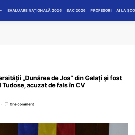
EVALUARE NAȚIONALĂ 2026
BAC 2026
PROFESORI
AI LA ȘC
sității „Dunărea de Jos” din Galați și fost
l Tudose, acuzat de fals în CV
One comment