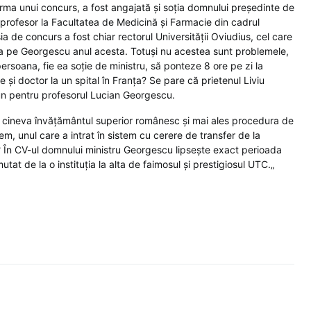
 urma unui concurs, a fost angajată și soția domnului președinte de
 profesor la Facultatea de Medicină și Farmacie din cadrul
sia de concurs a fost chiar rectorul Universității Oviudius, cel care
a pe Georgescu anul acesta. Totuși nu acestea sunt problemele,
rsoana, fie ea soție de ministru, să ponteze 8 ore pe zi la
ie și doctor la un spital în Franța? Se pare că prietenul Liviu
un pentru profesorul Lucian Georgescu.
 cineva învățământul superior românesc și mai ales procedura de
em, unul care a intrat în sistem cu cerere de transfer de la
 În CV-ul domnului ministru Georgescu lipsește exact perioada
at de la o instituția la alta de faimosul și prestigiosul UTC.„