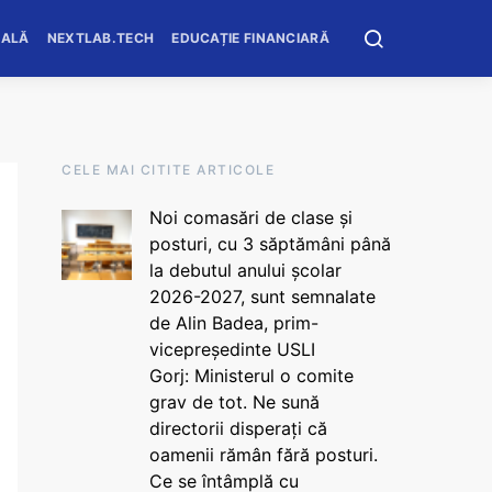
OALĂ
NEXTLAB.TECH
EDUCAȚIE FINANCIARĂ
CELE MAI CITITE ARTICOLE
Noi comasări de clase și
posturi, cu 3 săptămâni până
la debutul anului școlar
2026-2027, sunt semnalate
de Alin Badea, prim-
vicepreședinte USLI
Gorj: Ministerul o comite
grav de tot. Ne sună
directorii disperați că
oamenii rămân fără posturi.
Ce se întâmplă cu