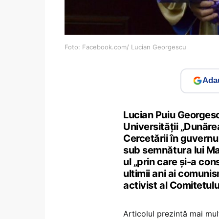
Foto: Facebook.com/ Lucian Georgescu
Adau
Lucian Puiu Georgescu,
Universității „Dunărea
Cercetării în guvernu
sub semnătura lui Ma
ul „prin care și-a con
ultimii ani ai comunis
activist al Comitetul
Articolul prezintă mai mu