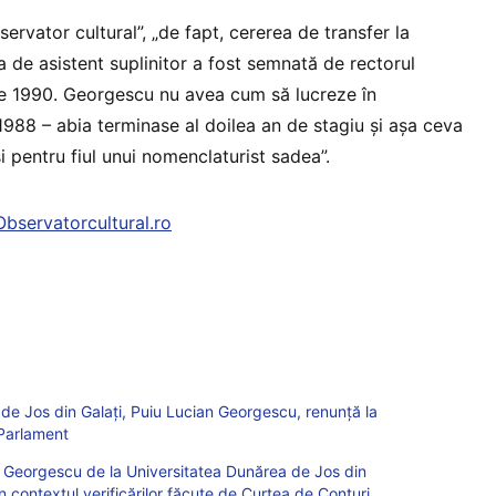
bservator cultural”, „de fapt, cererea de transfer la
a de asistent suplinitor a fost semnată de rectorul
ie 1990. Georgescu nu avea cum să lucreze în
1988 – abia terminase al doilea an de stagiu și așa ceva
 și pentru fiul unui nomenclaturist sadea”.
 Observatorcultural.ro
 de Jos din Galați, Puiu Lucian Georgescu, renunță la
 Parlament
u Georgescu de la Universitatea Dunărea de Jos din
n contextul verificărilor făcute de Curtea de Conturi