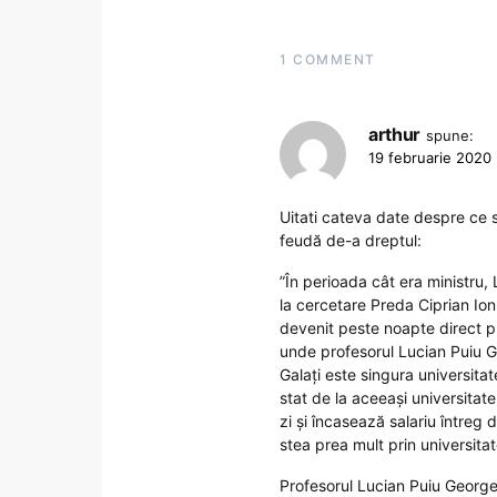
1 COMMENT
arthur
spune:
19 februarie 2020 
Uitati cateva date despre ce s
feudă de-a dreptul:
”În perioada cât era ministru,
la cercetare Preda Ciprian Io
devenit peste noapte direct pr
unde profesorul Lucian Puiu G
Galați este singura universitat
stat de la aceeași universitat
zi și încasează salariu întreg
stea prea mult prin universitat
Profesorul Lucian Puiu George