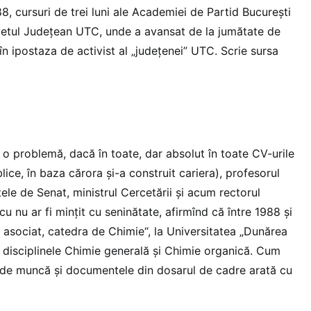
, cursuri de trei luni ale Academiei de Partid București
itetul Județean UTC, unde a avansat de la jumătate de
n ipostaza de activist al „județenei” UTC. Scrie sursa
ici o problemă, dacă în toate, dar absolut în toate CV-urile
ice, în baza cărora și-a construit cariera), profesorul
tele de Senat, ministrul Cercetării și acum rectorul
 nu ar fi mințit cu seninătate, afirmînd că între 1988 și
t asociat, catedra de Chimie“, la Universitatea „Dunărea
la disciplinele Chimie generală și Chimie organică. Cum
 de muncă și documentele din dosarul de cadre arată cu