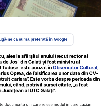
gă-ne ca sursă preferată în Google
 ales la sfârșitul anului trecut rector al
 de Jos” din Galați și fost ministru al
l Tudose, este acuzat în
Observator Cultural
,
rius Oprea, de falsificarea unor date din CV-
struit cariera”. Este vorba despre perioada din
mului, când, potrivit sursei citate, „a fost
ui Județean al UTC Galați”.
lte documente din care reiese modul în care Lucian