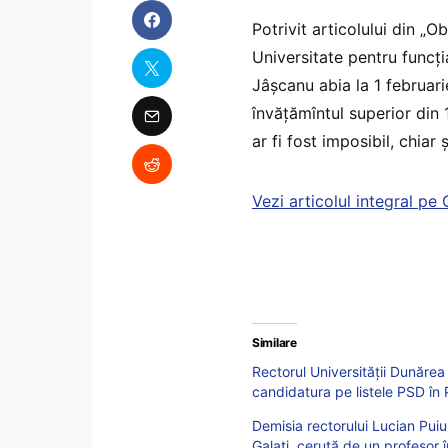
Potrivit articolului din „O
Universitate pentru funcți
Jâșcanu abia la 1 februar
învățămîntul superior din 
ar fi fost imposibil, chiar
Vezi articolul integral pe
Similare
Rectorul Universității Dunărea
candidatura pe listele PSD în
Demisia rectorului Lucian Pui
Galați, cerută de un profesor î