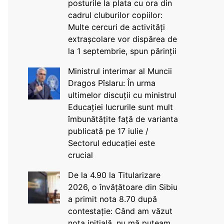
posturile la plata cu ora din
cadrul cluburilor copiilor:
Multe cercuri de activități
extrașcolare vor dispărea de
la 1 septembrie, spun părinții
Ministrul interimar al Muncii
Dragos Pîslaru: În urma
ultimelor discuții cu ministrul
Educației lucrurile sunt mult
îmbunătățite față de varianta
publicată pe 17 iulie /
Sectorul educației este
crucial
De la 4.90 la Titularizare
2026, o învățătoare din Sibiu
a primit nota 8.70 după
contestație: Când am văzut
nota inițială, nu mă puteam