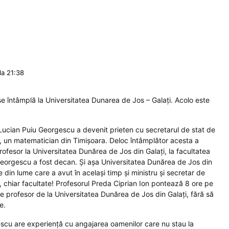
la 21:38
e întâmplă la Universitatea Dunarea de Jos – Galați. Acolo este
 Lucian Puiu Georgescu a devenit prieten cu secretarul de stat de
n, un matematician din Timișoara. Deloc întâmplător acesta a
ofesor la Universitatea Dunărea de Jos din Galați, la facultatea
eorgescu a fost decan. Și așa Universitatea Dunărea de Jos din
e din lume care a avut în același timp și ministru și secretar de
e, chiar facultate! Profesorul Preda Ciprian Ion pontează 8 ore pe
 de profesor de la Universitatea Dunărea de Jos din Galați, fără să
e.
scu are experiență cu angajarea oamenilor care nu stau la