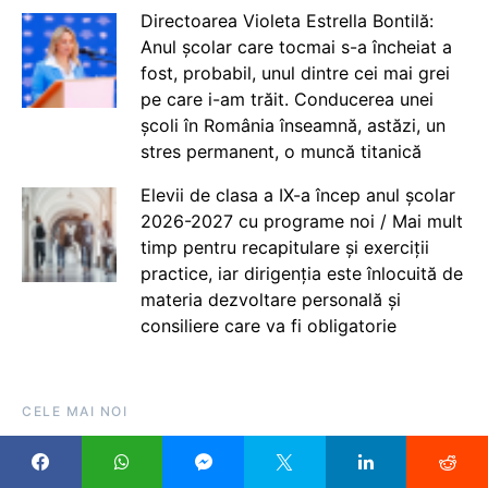
Directoarea Violeta Estrella Bontilă:
Anul școlar care tocmai s-a încheiat a
fost, probabil, unul dintre cei mai grei
pe care i-am trăit. Conducerea unei
școli în România înseamnă, astăzi, un
stres permanent, o muncă titanică
Elevii de clasa a IX-a încep anul școlar
2026-2027 cu programe noi / Mai mult
timp pentru recapitulare și exerciții
practice, iar dirigenția este înlocuită de
materia dezvoltare personală și
consiliere care va fi obligatorie
CELE MAI NOI
Profesor, la ședința pentru repartizarea posturilor
titularizabile: Avantajul cel mai mare în învățământ