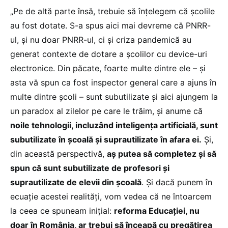
„Pe de altă parte însă, trebuie să înțelegem că școlile
au fost dotate. S-a spus aici mai devreme că PNRR-
ul, și nu doar PNRR-ul, ci și criza pandemică au
generat contexte de dotare a școlilor cu device-uri
electronice. Din păcate, foarte multe dintre ele – și
asta vă spun ca fost inspector general care a ajuns în
multe dintre școli – sunt subutilizate și aici ajungem la
un paradox al zilelor pe care le trăim, și anume că
noile tehnologii, incluzând inteligența artificială, sunt
subutilizate în școală și suprautilizate în afara ei.
Și,
din această perspectivă,
aș putea să completez și să
spun că sunt subutilizate de profesori și
suprautilizate de elevii din școală
. Și dacă punem în
ecuație acestei realități, vom vedea că ne întoarcem
la ceea ce spuneam inițial:
reforma Educației, nu
doar în România, ar trebui să înceapă cu pregătirea