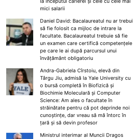
la începutul carierei și cele cu cele mai
mici salarii
Daniel David: Bacalaureatul nu ar trebui
să fie folosit ca mijloc de intrare la
facultate. Bacalaureatul trebuie să fie
un examen care certifică competențele
pe care le ai după parcursul unui
învățământ obligatoriu
Andra-Gabriela Cîrstoiu, elevă din
Târgu Jiu, admisă la Yale University cu
o bursă completă în Biofizică și
Biochimie Moleculară și Computer
Science: Am ales o facultate în
străinătate pentru că pot deprinde noi
cunoștințe, dar vreau să mă întorc în
țară și să devin profesor
Ministrul interimar al Muncii Dragos