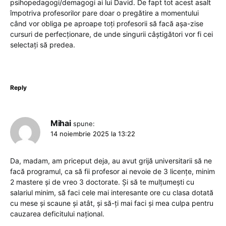
psihopedagogi/demagogi ai lui David. De fapt tot acest asalt
împotriva profesorilor pare doar o pregătire a momentului
când vor obliga pe aproape toți profesorii să facă așa-zise
cursuri de perfecționare, de unde singurii câștigători vor fi cei
selectați să predea.
Reply
Mihai
spune:
14 noiembrie 2025 la 13:22
Da, madam, am priceput deja, au avut grijă universitarii să ne
facă programul, ca să fii profesor ai nevoie de 3 licențe, minim
2 mastere și de vreo 3 doctorate. Și să te mulțumești cu
salariul minim, să faci cele mai interesante ore cu clasa dotată
cu mese și scaune și atât, și să-ți mai faci și mea culpa pentru
cauzarea deficitului național.