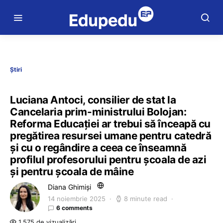
Știri
Luciana Antoci, consilier de stat la
Cancelaria prim-ministrului Bolojan:
Reforma Educației ar trebui să înceapă cu
pregătirea resursei umane pentru catedră
și cu o regândire a ceea ce înseamnă
profilul profesorului pentru școala de azi
și pentru școala de mâine
Diana Ghimiși
14 noiembrie 2025
8 minute read
6 comments
1.575 de vizualizări