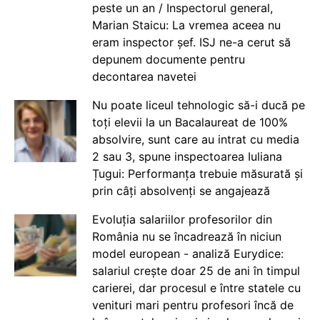
peste un an / Inspectorul general,
Marian Staicu: La vremea aceea nu
eram inspector șef. ISJ ne-a cerut să
depunem documente pentru
decontarea navetei
Nu poate liceul tehnologic să-i ducă pe
toți elevii la un Bacalaureat de 100%
absolvire, sunt care au intrat cu media
2 sau 3, spune inspectoarea Iuliana
Țugui: Performanța trebuie măsurată și
prin câți absolvenți se angajează
Evoluția salariilor profesorilor din
România nu se încadrează în niciun
model european - analiză Eurydice:
salariul crește doar 25 de ani în timpul
carierei, dar procesul e între statele cu
venituri mari pentru profesori încă de