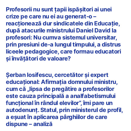
Profesorii nu sunt țapii ispășitori ai unei
crize pe care nu ei au generat-o –
reacționează dur sindicatele din Educație,
după atacurile ministrului Daniel David la
profesori: Nu cumva sistemul universitar,
prin presiuni de-a lungul timpului, a distrus
liceele pedagogice, care formau educatori
și învățători de valoare?
Șerban Iosifescu, cercetător și expert
educațional: Afirmația domnului ministru,
cum că „lipsa de pregătire a profesorilor
este cauza principală a analfabetismului
funcțional în rândul elevilor”, îmi pare un
autodenunț. Statul, prin ministerul de profil,
a eșuat în aplicarea pârghiilor de care
dispune – analiză