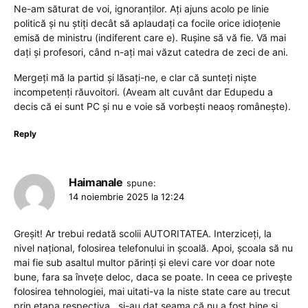
Ne-am săturat de voi, ignoranților. Ați ajuns acolo pe linie
politică și nu știți decât să aplaudați ca focile orice idioțenie
emisă de ministru (indiferent care e). Rușine să vă fie. Vă mai
dați și profesori, când n-ați mai văzut catedra de zeci de ani.
Mergeți mă la partid și lăsați-ne, e clar că sunteți niște
incompetenți răuvoitori. (Aveam alt cuvânt dar Edupedu a
decis că ei sunt PC și nu e voie să vorbești neaoș românește).
Reply
Haimanale
spune:
14 noiembrie 2025 la 12:24
Greșit! Ar trebui redată scolii AUTORITATEA. Interziceți, la
nivel național, folosirea telefonului in școală. Apoi, școala să nu
mai fie sub asaltul multor părinți și elevi care vor doar note
bune, fara sa învețe deloc, daca se poate. In ceea ce privește
folosirea tehnologiei, mai uitati-va la niste state care au trecut
prin etapa respectiva , și-au dat seama că nu a fost bine și