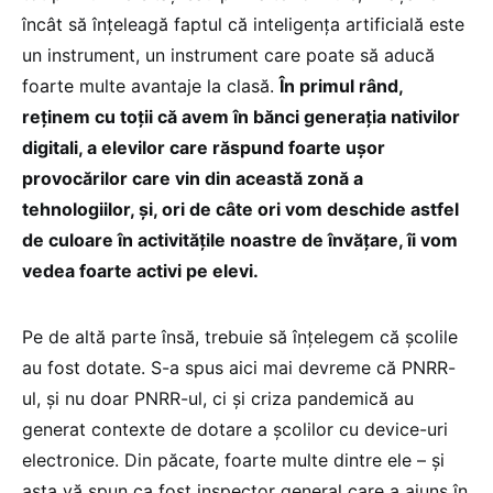
încât să înțeleagă faptul că inteligența artificială este
un instrument, un instrument care poate să aducă
foarte multe avantaje la clasă.
În primul rând,
reținem cu toții că avem în bănci generația nativilor
digitali, a elevilor care răspund foarte ușor
provocărilor care vin din această zonă a
tehnologiilor, și, ori de câte ori vom deschide astfel
de culoare în activitățile noastre de învățare, îi vom
vedea foarte activi pe elevi.
Pe de altă parte însă, trebuie să înțelegem că școlile
au fost dotate. S-a spus aici mai devreme că PNRR-
ul, și nu doar PNRR-ul, ci și criza pandemică au
generat contexte de dotare a școlilor cu device-uri
electronice. Din păcate, foarte multe dintre ele – și
asta vă spun ca fost inspector general care a ajuns în