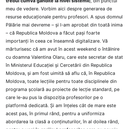
trebui cumva gândite la nivel sistemic
, din punctul
meu de vedere. Vorbim aici despre generarea de
resurse educaționale pentru profesori. A spus domnul
Pălărie mai devreme – și l-am aprobat din toată inima
– că Republica Moldova a făcut pași foarte
importanți în ceea ce înseamnă digitalizare. Vă
mărturisesc că am avut în acest weekend o întâlnire
cu doamna Valentina Olaru, care este secretar de stat
în Ministerul Educației și Cercetării din Republica
Moldova, și am fost uimită să aflu că, în Republica
Moldova, toate lecțiile pentru toate disciplinele din
programa școlară au proiecte de lecție standard, pe
care le-au pus la dispoziția profesorilor pe o
platformă dedicată. Și am înțeles cât de mare este
acest pas, în primul rând, pentru a uniformiza
abordarea la clasă a conținuturilor, în al doilea rând,