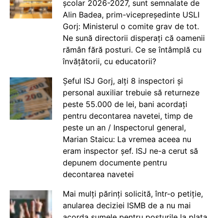
școlar 2026-2027, sunt semnalate de
Alin Badea, prim-vicepreședinte USLI
Gorj: Ministerul o comite grav de tot.
Ne sună directorii disperați că oamenii
rămân fără posturi. Ce se întâmplă cu
învățătorii, cu educatorii?
Șeful ISJ Gorj, alți 8 inspectori și
personal auxiliar trebuie să returneze
peste 55.000 de lei, bani acordați
pentru decontarea navetei, timp de
peste un an / Inspectorul general,
Marian Staicu: La vremea aceea nu
eram inspector șef. ISJ ne-a cerut să
depunem documente pentru
decontarea navetei
Mai mulți părinți solicită, într-o petiție,
anularea deciziei ISMB de a nu mai
acorda sumele pentru posturile la plata