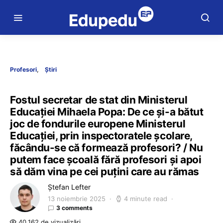
Profesori
Știri
Fostul secretar de stat din Ministerul
Educației Mihaela Popa: De ce și-a bătut
joc de fondurile europene Ministerul
Educației, prin inspectoratele școlare,
făcându-se că formează profesori? / Nu
putem face școală fără profesori și apoi
să dăm vina pe cei puțini care au rămas
Ștefan Lefter
13 noiembrie 2025
4 minute read
3 comments
40.162 de vizualizări