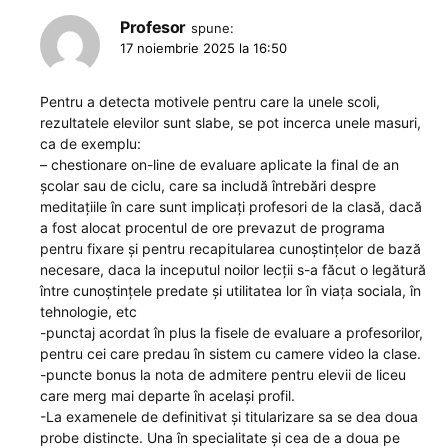
Profesor
spune:
17 noiembrie 2025 la 16:50
Pentru a detecta motivele pentru care la unele scoli,
rezultatele elevilor sunt slabe, se pot incerca unele masuri,
ca de exemplu:
– chestionare on-line de evaluare aplicate la final de an
școlar sau de ciclu, care sa includă întrebări despre
meditațiile în care sunt implicați profesori de la clasă, dacă
a fost alocat procentul de ore prevazut de programa
pentru fixare și pentru recapitularea cunoștințelor de bază
necesare, daca la inceputul noilor lecții s-a făcut o legătură
între cunoștințele predate și utilitatea lor în viața sociala, în
tehnologie, etc
-punctaj acordat în plus la fisele de evaluare a profesorilor,
pentru cei care predau în sistem cu camere video la clase.
-puncte bonus la nota de admitere pentru elevii de liceu
care merg mai departe în același profil.
-La examenele de definitivat și titularizare sa se dea doua
probe distincte. Una în specialitate și cea de a doua pe