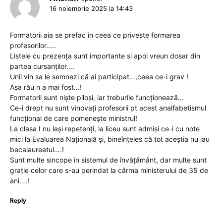
16 noiembrie 2025 la 14:43
Formatorii aia se prefac in ceea ce privește formarea
profesorilor…..
Listele cu prezența sunt importante si apoi vreun dosar din
partea cursanților….
Unii vin sa le semnezi că ai participat…,ceea ce-i grav !
Așa rău n a mai fost…!
Formatorii sunt niște piloși, iar treburile funcționează…
Ce-i drept nu sunt vinovați profesorii pt acest analfabetismul
funcțional de care pomenește ministrul!
La clasa I nu lași repetenți, la liceu sunt admiși ce-i cu note
mici la Evaluarea Națională și, bineînțeles că tot aceștia nu iau
bacalaureatul….!
Sunt multe sincope in sistemul de învățământ, dar multe sunt
grație celor care s-au perindat la cârma ministerului de 35 de
ani….!
Reply