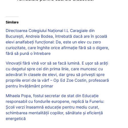
Similare
Directoarea Colegiului Național I.L Caragiale din
București, Andreia Bodea, întrebată dacă are în școală
elevi analfabeți funcțional: Da, este un elev cu zero
curiozitate, care înghite orice afirmație fără să o digere,
fără să pună o întrebare
Vinovații fără vină vor să se facă lumină. E ușor să arăți
cu degetul spre cei din prima linie, care muncesc cu
adevărat în clasele de elevi, dar greu să privești spre
propriile erori de la vârf – Op Ed Zoe Costin, profesoară
pentru învățământ primar
Mihaela Popa, fostul secretar de stat din Educație
responsabil cu fondurile europene, replică la Funeriu:
Școli verzi înseamnă educație pentru mediu curat,
schimbarea mentalității copiilor, sănătate și eficiență
energetică