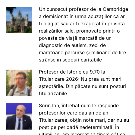
Un cunoscut profesor de la Cambridge
a demisionat în urma acuzațiilor că ar
fi plagiat sau ar fi exagerat în privința
realizărilor sale, promovate printr-o
poveste de viață marcată de un
diagnostic de autism, zeci de
maratoane parcurse și milioane de lire
strânse în scopuri caritabile
Profesor de Istorie cu 9.70 la
Titularizare 2026: Nu prea sunt mari
așteptările. Din păcate nu sunt posturi
titularizabile
Sorin Ion, întrebat cum le răspunde
profesorilor care dau an de an
Titularizarea, obțin note mari, dar nu au
post pe perioadă nedeterminată: În
ultimii ani am încercat să ținem cât se