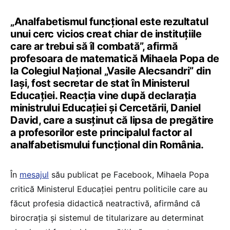
„Analfabetismul funcțional este rezultatul
unui cerc vicios creat chiar de instituțiile
care ar trebui să îl combată”, afirmă
profesoara de matematică Mihaela Popa de
la Colegiul Național „Vasile Alecsandri” din
Iași, fost secretar de stat în Ministerul
Educației. Reacția vine după declarația
ministrului Educației și Cercetării, Daniel
David, care a susținut că lipsa de pregătire
a profesorilor este principalul factor al
analfabetismului funcțional din România.
În
mesajul
său publicat pe Facebook, Mihaela Popa
critică Ministerul Educației pentru politicile care au
făcut profesia didactică neatractivă, afirmând că
birocrația și sistemul de titularizare au determinat