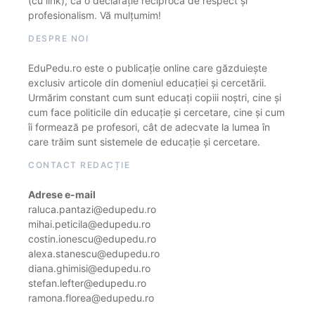
(cu link), ca o declarație reciprocă de respect și
profesionalism. Vă mulțumim!
DESPRE NOI
EduPedu.ro este o publicație online care găzduiește
exclusiv articole din domeniul educației și cercetării.
Urmărim constant cum sunt educați copiii noștri, cine și
cum face politicile din educație și cercetare, cine și cum
îi formează pe profesori, cât de adecvate la lumea în
care trăim sunt sistemele de educație și cercetare.
CONTACT REDACȚIE
Adrese e-mail
raluca.pantazi@edupedu.ro
mihai.peticila@edupedu.ro
costin.ionescu@edupedu.ro
alexa.stanescu@edupedu.ro
diana.ghimisi@edupedu.ro
stefan.lefter@edupedu.ro
ramona.florea@edupedu.ro