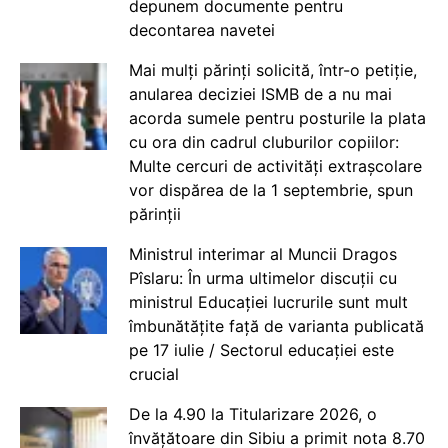
depunem documente pentru
decontarea navetei
Mai mulți părinți solicită, într-o petiție,
anularea deciziei ISMB de a nu mai
acorda sumele pentru posturile la plata
cu ora din cadrul cluburilor copiilor:
Multe cercuri de activități extrașcolare
vor dispărea de la 1 septembrie, spun
părinții
Ministrul interimar al Muncii Dragos
Pîslaru: În urma ultimelor discuții cu
ministrul Educației lucrurile sunt mult
îmbunătățite față de varianta publicată
pe 17 iulie / Sectorul educației este
crucial
De la 4.90 la Titularizare 2026, o
învățătoare din Sibiu a primit nota 8.70