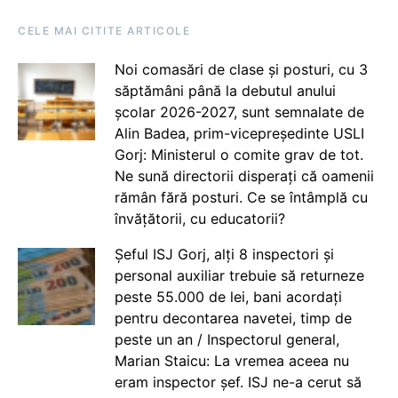
CELE MAI CITITE ARTICOLE
Noi comasări de clase și posturi, cu 3
săptămâni până la debutul anului
școlar 2026-2027, sunt semnalate de
Alin Badea, prim-vicepreședinte USLI
Gorj: Ministerul o comite grav de tot.
Ne sună directorii disperați că oamenii
rămân fără posturi. Ce se întâmplă cu
învățătorii, cu educatorii?
Șeful ISJ Gorj, alți 8 inspectori și
personal auxiliar trebuie să returneze
peste 55.000 de lei, bani acordați
pentru decontarea navetei, timp de
peste un an / Inspectorul general,
Marian Staicu: La vremea aceea nu
eram inspector șef. ISJ ne-a cerut să