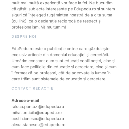
mult mai multă experiență vor face la fel. Ne bucurăm
că găsiți subiecte interesante pe Edupedu.ro și suntem
siguri că înțelegeți rugămintea noastră de a cita sursa
(cu link), ca o declarație reciprocă de respect și
profesionalism. Vă mulțumim!
DESPRE NOI
EduPedu.ro este o publicație online care găzduiește
exclusiv articole din domeniul educației și cercetării.
Urmărim constant cum sunt educați copiii noștri, cine și
cum face politicile din educație și cercetare, cine și cum
îi formează pe profesori, cât de adecvate la lumea în
care trăim sunt sistemele de educație și cercetare.
CONTACT REDACȚIE
Adrese e-mail
raluca.pantazi@edupedu.ro
mihai.peticila@edupedu.ro
costin.ionescu@edupedu.ro
alexa.stanescu@edupedu.ro