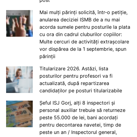
post
Mai mulți părinți solicită, într-o petiție,
anularea deciziei ISMB de a nu mai
acorda sumele pentru posturile la plata
cu ora din cadrul cluburilor copiilor:
Multe cercuri de activități extrașcolare
vor dispărea de la 1 septembrie, spun
părinții
Titularizare 2026. Astăzi, lista
posturilor pentru profesori va fi
actualizată, după repartizarea
candidaților pe posturi titularizabile
Șeful ISJ Gorj, alți 8 inspectori și
personal auxiliar trebuie să returneze
peste 55.000 de lei, bani acordați
pentru decontarea navetei, timp de
peste un an / Inspectorul general,