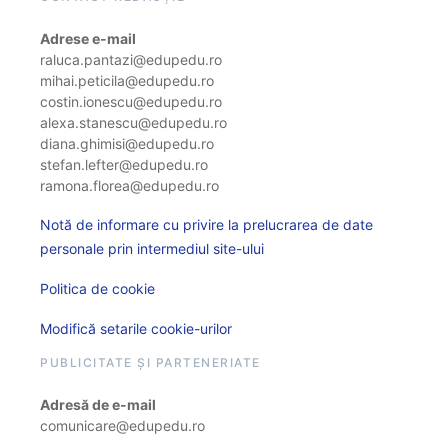
Adrese e-mail
raluca.pantazi@edupedu.ro
mihai.peticila@edupedu.ro
costin.ionescu@edupedu.ro
alexa.stanescu@edupedu.ro
diana.ghimisi@edupedu.ro
stefan.lefter@edupedu.ro
ramona.florea@edupedu.ro
Notă de informare cu privire la prelucrarea de date
personale prin intermediul site-ului
Politica de cookie
Modifică setarile cookie-urilor
PUBLICITATE ȘI PARTENERIATE
Adresă de e-mail
comunicare@edupedu.ro