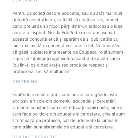
COPYRIGHT
Pentru că scrieți despre educație, sau cu atât mai mult
datorită acestui lucru, ar fi util să citați cu link, atunci
când preluați un articol, părți dintr-un articol sau o idee
care v-a inspirat. Noi, la EduPedu.ro ne-am asumat
această conduită etică și sperăm că și publicațiile cu
mult mai multă experiență vor face la fel. Ne bucurăm
că găsiți subiecte interesante pe Edupedu.ro și suntem
siguri că înțelegeți rugămintea noastră de a cita sursa
(cu link), ca o declarație reciprocă de respect și
profesionalism. Vă mulțumim!
DESPRE NOI
EduPedu.ro este o publicație online care găzduiește
exclusiv articole din domeniul educației și cercetării.
Urmărim constant cum sunt educați copiii noștri, cine și
cum face politicile din educație și cercetare, cine și cum
îi formează pe profesori, cât de adecvate la lumea în
care trăim sunt sistemele de educație și cercetare.
CONTACT REDACȚIE