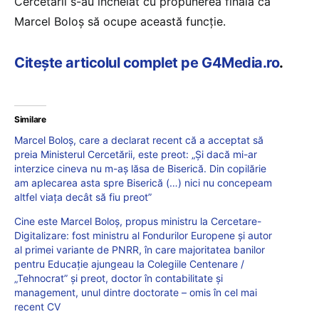
Cercetării s-au încheiat cu propunerea finală ca
Marcel Boloș să ocupe această funcție.
Citește articolul complet pe G4Media.ro
.
Similare
Marcel Boloș, care a declarat recent că a acceptat să
preia Ministerul Cercetării, este preot: „Și dacă mi-ar
interzice cineva nu m-aș lăsa de Biserică. Din copilărie
am aplecarea asta spre Biserică (…) nici nu concepeam
altfel viața decât să fiu preot”
Cine este Marcel Boloș, propus ministru la Cercetare-
Digitalizare: fost ministru al Fondurilor Europene și autor
al primei variante de PNRR, în care majoritatea banilor
pentru Educație ajungeau la Colegiile Centenare /
„Tehnocrat” și preot, doctor în contabilitate și
management, unul dintre doctorate – omis în cel mai
recent CV