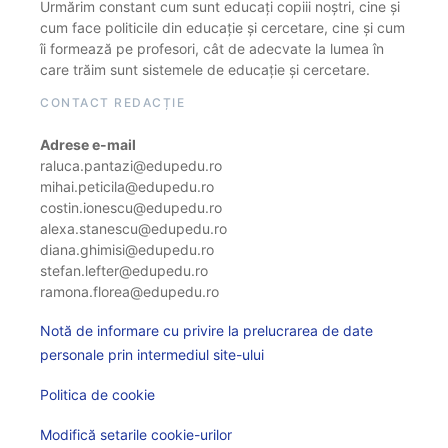
Urmărim constant cum sunt educați copiii noștri, cine și
cum face politicile din educație și cercetare, cine și cum
îi formează pe profesori, cât de adecvate la lumea în
care trăim sunt sistemele de educație și cercetare.
CONTACT REDACȚIE
Adrese e-mail
raluca.pantazi@edupedu.ro
mihai.peticila@edupedu.ro
costin.ionescu@edupedu.ro
alexa.stanescu@edupedu.ro
diana.ghimisi@edupedu.ro
stefan.lefter@edupedu.ro
ramona.florea@edupedu.ro
Notă de informare cu privire la prelucrarea de date
personale prin intermediul site-ului
Politica de cookie
Modifică setarile cookie-urilor