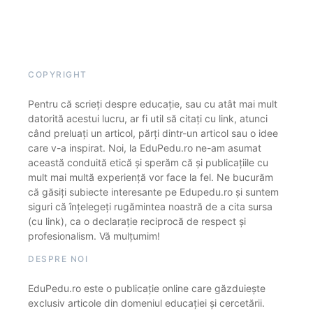
COPYRIGHT
Pentru că scrieți despre educație, sau cu atât mai mult
datorită acestui lucru, ar fi util să citați cu link, atunci
când preluați un articol, părți dintr-un articol sau o idee
care v-a inspirat. Noi, la EduPedu.ro ne-am asumat
această conduită etică și sperăm că și publicațiile cu
mult mai multă experiență vor face la fel. Ne bucurăm
că găsiți subiecte interesante pe Edupedu.ro și suntem
siguri că înțelegeți rugămintea noastră de a cita sursa
(cu link), ca o declarație reciprocă de respect și
profesionalism. Vă mulțumim!
DESPRE NOI
EduPedu.ro este o publicație online care găzduiește
exclusiv articole din domeniul educației și cercetării.