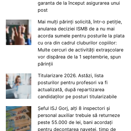
garanta de la început asigurarea unui
post
Mai mulți părinți solicită, într-o petiție,
anularea deciziei ISMB de a nu mai
acorda sumele pentru posturile la plata
cu ora din cadrul cluburilor copiilor:
Multe cercuri de activități extrașcolare
vor dispărea de la 1 septembrie, spun
părinții
Titularizare 2026. Astăzi, lista
posturilor pentru profesori va fi
actualizată, după repartizarea
candidaților pe posturi titularizabile
Șeful ISJ Gorj, alți 8 inspectori și
personal auxiliar trebuie să returneze
peste 55.000 de lei, bani acordați
pentru decontarea navetei, timp de