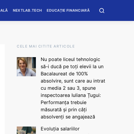
OALĂ
NEXTLAB.TECH
EDUCAȚIE FINANCIARĂ
CELE MAI CITITE ARTICOLE
Nu poate liceul tehnologic
să-i ducă pe toți elevii la un
Bacalaureat de 100%
absolvire, sunt care au intrat
cu media 2 sau 3, spune
inspectoarea Iuliana Țugui:
Performanța trebuie
măsurată și prin câți
absolvenți se angajează
Evoluția salariilor