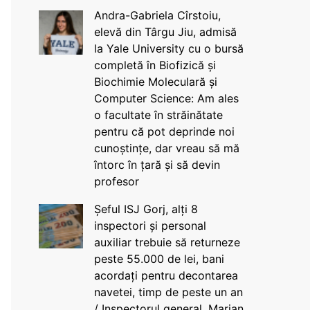
Andra-Gabriela Cîrstoiu,
elevă din Târgu Jiu, admisă
la Yale University cu o bursă
completă în Biofizică și
Biochimie Moleculară și
Computer Science: Am ales
o facultate în străinătate
pentru că pot deprinde noi
cunoștințe, dar vreau să mă
întorc în țară și să devin
profesor
Șeful ISJ Gorj, alți 8
inspectori și personal
auxiliar trebuie să returneze
peste 55.000 de lei, bani
acordați pentru decontarea
navetei, timp de peste un an
/ Inspectorul general, Marian