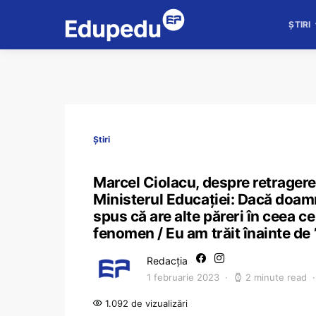
ȘTIRI
Știri
Marcel Ciolacu, despre retragerea
Ministerul Educației: Dacă doamn
spus că are alte păreri în ceea ce
fenomen / Eu am trăit înainte de 
Redacția
1 februarie 2023
2 minute read
1.092 de vizualizări