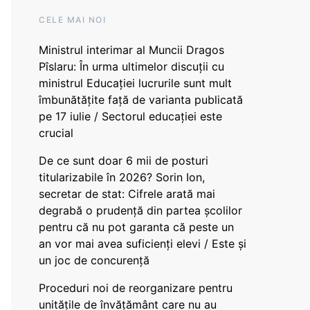
CELE MAI NOI
Ministrul interimar al Muncii Dragos
Pîslaru: În urma ultimelor discuții cu
ministrul Educației lucrurile sunt mult
îmbunătățite față de varianta publicată
pe 17 iulie / Sectorul educației este
crucial
De ce sunt doar 6 mii de posturi
titularizabile în 2026? Sorin Ion,
secretar de stat: Cifrele arată mai
degrabă o prudență din partea școlilor
pentru că nu pot garanta că peste un
an vor mai avea suficienți elevi / Este și
un joc de concurență
Proceduri noi de reorganizare pentru
unitățile de învățământ care nu au