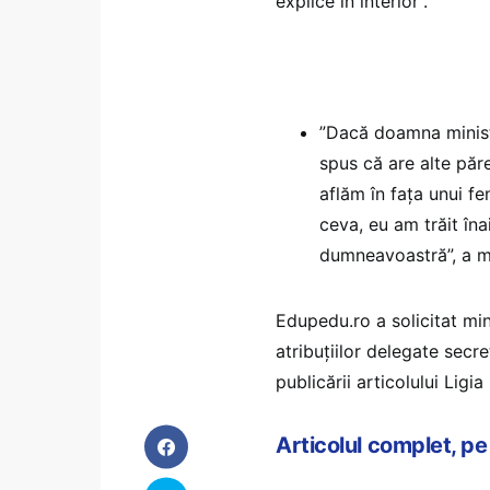
explice în interior”.
”Dacă doamna minist
spus că are alte părer
aflăm în faţa unui f
ceva, eu am trăit îna
dumneavoastră”, a m
Edupedu.ro a solicitat mi
atribuțiilor delegate secre
publicării articolului Ligi
Articolul complet, p