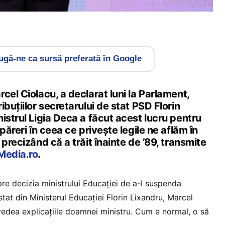
gă-ne ca sursă preferată în Google
cel Ciolacu, a declarat luni la Parlament,
ibuţiilor secretarului de stat PSD Florin
istrul Ligia Deca a făcut acest lucru pentru
păreri în ceea ce priveşte legile ne aflăm în
 precizând că a trăit înainte de ’89, transmite
edia.ro
.
re decizia ministrului Educaţiei de a-I suspenda
 stat din Ministerul Educaţiei Florin Lixandru, Marcel
edea explicaţiile doamnei ministru. Cum e normal, o să