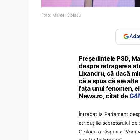
Foto: Marcel Ciolacu
Adau
Preşedintele PSD, Mar
despre retragerea atr
Lixandru, că dacă min
că a spus că are alte 
faţa unui fenomen, el
News.ro, citat de
G4M
Întrebat la Parlament desp
atribuțiile secretarului de
Ciolacu a răspuns: ”Vom v