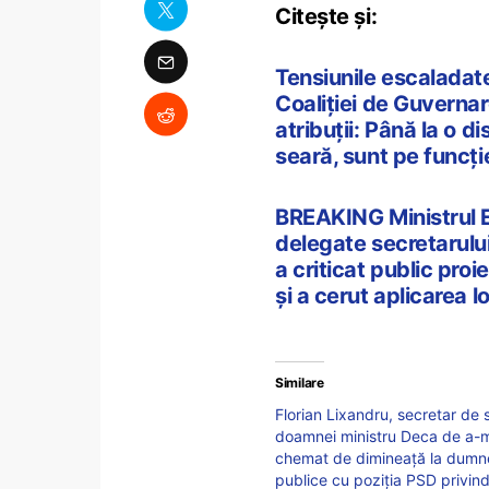
Citește și:
Tensiunile escaladate
Coaliției de Guvernar
atribuții: Până la o d
seară, sunt pe funcţie
BREAKING Ministrul Edu
delegate secretarulu
a criticat public proi
și a cerut aplicarea l
Similare
Florian Lixandru, secretar de 
doamnei ministru Deca de a-mi 
chemat de dimineață la dumnea
publice cu poziția PSD privind l