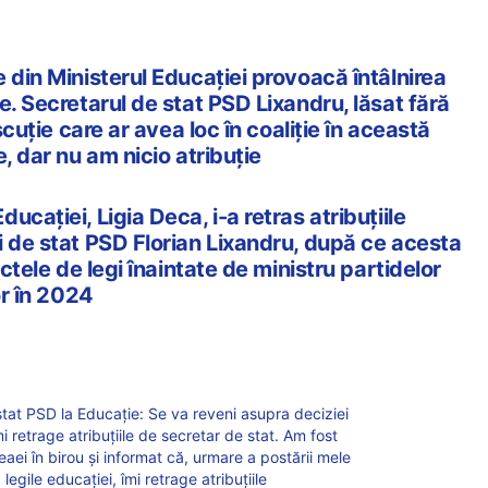
 din Ministerul Educației provoacă întâlnirea
e. Secretarul de stat PSD Lixandru, lăsat fără
iscuţie care ar avea loc în coaliţie în această
, dar nu am nicio atribuţie
cației, Ligia Deca, i-a retras atribuțiile
i de stat PSD Florian Lixandru, după ce acesta
ectele de legi înaintate de ministru partidelor
or în 2024
stat PSD la Educație: Se va reveni asupra deciziei
retrage atribuțiile de secretar de stat. Am fost
ei în birou și informat că, urmare a postării mele
egile educației, îmi retrage atribuțiile