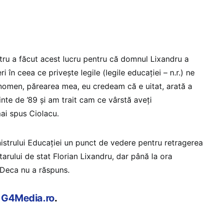
ru a făcut acest lucru pentru că domnul Lixandru a
i în ceea ce priveşte legile (legile educaţiei – n.r.) ne
enomen, părearea mea, eu credeam că e uitat, arată a
inte de ’89 şi am trait cam ce vârstă aveţi
ai spus Ciolacu.
nistrului Educației un punct de vedere pentru retragerea
tarului de stat Florian Lixandru, dar până la ora
a Deca nu a răspuns.
e G4Media.ro
.