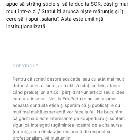
apuc să strâng sticle și să le duc la SGR, câștig mai
mult într-o zi / Statul îți aruncă niște mărunțiș și îți
cere să-i spui „salariu”. Asta este umilință
instituționalizată
COPYRIGHT
Pentru că scrieți despre educație, sau cu atât mai mult
datorită acestui lucru, ar fi util să citați cu link, atunci
când preluați un articol, părți dintr-un articol sau o idee
care v-a inspirat. Noi, la EduPedu.ro ne-am asumat
această conduită etică și sperăm că și publicațiile cu
mult mai multă experiență vor face la fel. Ne bucurăm
că găsiți subiecte interesante pe Edupedu.ro și suntem
siguri că înțelegeți rugămintea noastră de a cita sursa
(cu link), ca o declarație reciprocă de respect și
profesionalism. Vă mulțumim!