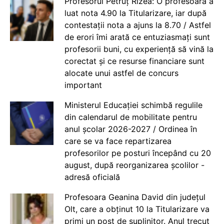
Profesorul Petruț Rizea: O profesoară a
luat nota 4.90 la Titularizare, iar după
contestații nota a ajuns la 8.70 / Astfel
de erori îmi arată ce entuziasmați sunt
profesorii buni, cu experiență să vină la
corectat și ce resurse financiare sunt
alocate unui astfel de concurs
important
Ministerul Educației schimbă regulile
din calendarul de mobilitate pentru
anul școlar 2026-2027 / Ordinea în
care se va face repartizarea
profesorilor pe posturi începând cu 20
august, după reorganizarea școlilor -
adresă oficială
Profesoara Geanina David din județul
Olt, care a obținut 10 la Titularizare va
primi un post de suplinitor. Anul trecut