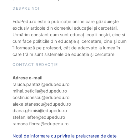
DESPRE NOI
EduPedu.ro este o publicație online care găzduiește
exclusiv articole din domeniul educației și cercetării.
Urmărim constant cum sunt educați copiii noștri, cine și
cum face politicile din educație și cercetare, cine și cum
îi formează pe profesori, cât de adecvate la lumea în
care trăim sunt sistemele de educație și cercetare.
CONTACT REDACȚIE
Adrese e-mail
raluca.pantazi@edupedu.ro
mihai.peticila@edupedu.ro
costin.ionescu@edupedu.ro
alexa.stanescu@edupedu.ro
diana.ghimisi@edupedu.ro
stefan.lefter@edupedu.ro
ramona.florea@edupedu.ro
Notă de informare cu privire la prelucrarea de date