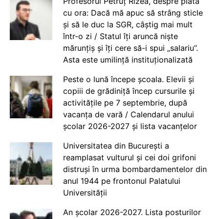
Profesorul Petruț Rizea, despre plata
cu ora: Dacă mă apuc să strâng sticle
și să le duc la SGR, câștig mai mult
într-o zi / Statul îți aruncă niște
mărunțiș și îți cere să-i spui „salariu”.
Asta este umilință instituționalizată
Peste o lună începe școala. Elevii și
copiii de grădiniță încep cursurile și
activitățile pe 7 septembrie, după
vacanța de vară / Calendarul anului
școlar 2026-2027 și lista vacanțelor
Universitatea din București a
reamplasat vulturul și cei doi grifoni
distruși în urma bombardamentelor din
anul 1944 pe frontonul Palatului
Universității
An școlar 2026-2027. Lista posturilor