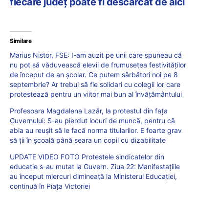
fiecare județ poate fi descărcat de aici
Similare
Marius Nistor, FSE: I-am auzit pe unii care spuneau că
nu pot să văduvească elevii de frumusețea festivităților
de început de an școlar. Ce putem sărbători noi pe 8
septembrie? Ar trebui să fie solidari cu colegii lor care
protestează pentru un viitor mai bun al învățământului
Profesoara Magdalena Lazăr, la protestul din fața
Guvernului: S-au pierdut locuri de muncă, pentru că
abia au reușit să le facă norma titularilor. E foarte grav
să ții în școală până seara un copil cu dizabilitate
UPDATE VIDEO FOTO Protestele sindicatelor din
educație s-au mutat la Guvern. Ziua 22: Manifestațiile
au început miercuri dimineață la Ministerul Educației,
continuă în Piața Victoriei