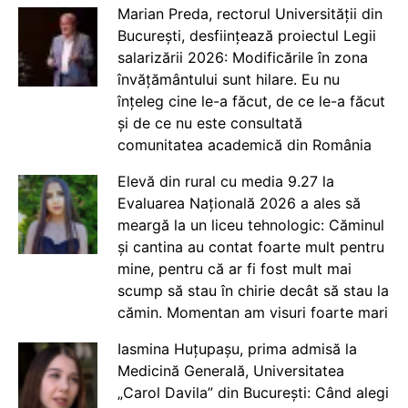
Marian Preda, rectorul Universității din
București, desființează proiectul Legii
salarizării 2026: Modificările în zona
învățământului sunt hilare. Eu nu
înțeleg cine le-a făcut, de ce le-a făcut
și de ce nu este consultată
comunitatea academică din România
Elevă din rural cu media 9.27 la
Evaluarea Națională 2026 a ales să
meargă la un liceu tehnologic: Căminul
și cantina au contat foarte mult pentru
mine, pentru că ar fi fost mult mai
scump să stau în chirie decât să stau la
cămin. Momentan am visuri foarte mari
Iasmina Huțupașu, prima admisă la
Medicină Generală, Universitatea
„Carol Davila” din București: Când alegi