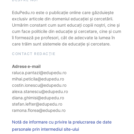
EduPedu.ro este o publicație online care găzduiește
exclusiv articole din domeniul educației și cercetării.
Urmărim constant cum sunt educați copiii noștri, cine și
cum face politicile din educație și cercetare, cine și cum
îi formează pe profesori, cât de adecvate la lumea în
care trăim sunt sistemele de educație și cercetare.
CONTACT REDACȚIE
Adrese e-mail
raluca.pantazi@edupedu.ro
mihai.peticila@edupedu.ro
costin.ionescu@edupedu.ro
alexa.stanescu@edupedu.ro
diana.ghimisi@edupedu.ro
stefan.lefter@edupedu.ro
ramona.florea@edupedu.ro
Notă de informare cu privire la prelucrarea de date
personale prin intermediul site-ului