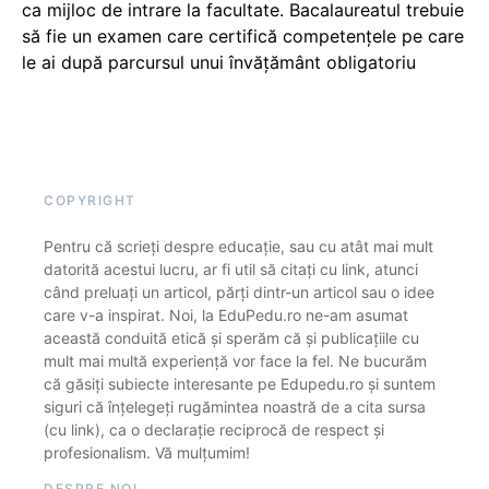
ca mijloc de intrare la facultate. Bacalaureatul trebuie
să fie un examen care certifică competențele pe care
le ai după parcursul unui învățământ obligatoriu
COPYRIGHT
Pentru că scrieți despre educație, sau cu atât mai mult
datorită acestui lucru, ar fi util să citați cu link, atunci
când preluați un articol, părți dintr-un articol sau o idee
care v-a inspirat. Noi, la EduPedu.ro ne-am asumat
această conduită etică și sperăm că și publicațiile cu
mult mai multă experiență vor face la fel. Ne bucurăm
că găsiți subiecte interesante pe Edupedu.ro și suntem
siguri că înțelegeți rugămintea noastră de a cita sursa
(cu link), ca o declarație reciprocă de respect și
profesionalism. Vă mulțumim!
DESPRE NOI