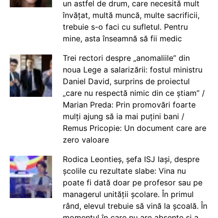
un astfel de drum, care necesită mult
învățat, multă muncă, multe sacrificii,
trebuie s-o faci cu sufletul. Pentru
mine, asta înseamnă să fii medic
Trei rectori despre „anomaliile” din
noua Lege a salarizării: fostul ministru
Daniel David, surprins de proiectul
„care nu respectă nimic din ce știam” /
Marian Preda: Prin promovări foarte
mulți ajung să ia mai puțini bani /
Remus Pricopie: Un document care are
zero valoare
Rodica Leontieș, șefa ISJ Iași, despre
școlile cu rezultate slabe: Vina nu
poate fi dată doar pe profesor sau pe
managerul unității școlare. În primul
rând, elevul trebuie să vină la școală. În
momentul în care nu are absențe și a