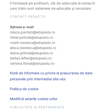
îi formează pe profesori, cât de adecvate la lumea în
care trăim sunt sistemele de educație și cercetare.
CONTACT REDACȚIE
Adrese e-mail
raluca.pantazi@edupedu.ro
mihai.peticila@edupedu.ro
costin.ionescu@edupedu.ro
alexa.stanescu@edupedu.ro
diana.ghimisi@edupedu.ro
stefan.lefter@edupedu.ro
ramona.florea@edupedu.ro
Notă de informare cu privire la prelucrarea de date
personale prin intermediul site-ului
Politica de cookie
Modifică setarile cookie-urilor
PUBLICITATE ȘI PARTENERIATE