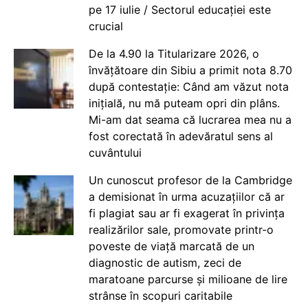
pe 17 iulie / Sectorul educației este
crucial
De la 4.90 la Titularizare 2026, o
învățătoare din Sibiu a primit nota 8.70
după contestație: Când am văzut nota
inițială, nu mă puteam opri din plâns.
Mi-am dat seama că lucrarea mea nu a
fost corectată în adevăratul sens al
cuvântului
Un cunoscut profesor de la Cambridge
a demisionat în urma acuzațiilor că ar
fi plagiat sau ar fi exagerat în privința
realizărilor sale, promovate printr-o
poveste de viață marcată de un
diagnostic de autism, zeci de
maratoane parcurse și milioane de lire
strânse în scopuri caritabile