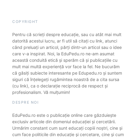
COPYRIGHT
Pentru că scrieți despre educație, sau cu atât mai mult
datorită acestui lucru, ar fi util să citați cu link, atunci
când preluați un articol, părți dintr-un articol sau o idee
care v-a inspirat. Noi, la EduPedu.ro ne-am asumat
această conduită etică și sperăm că și publicațiile cu
mult mai multă experiență vor face la fel. Ne bucurăm
că găsiți subiecte interesante pe Edupedu.ro și suntem
siguri că înțelegeți rugămintea noastră de a cita sursa
(cu link), ca o declarație reciprocă de respect și
profesionalism. Vă mulțumim!
DESPRE NOI
EduPedu.ro este o publicație online care găzduiește
exclusiv articole din domeniul educației și cercetării.
Urmărim constant cum sunt educați copiii noștri, cine și
cum face politicile din educație și cercetare, cine și cum