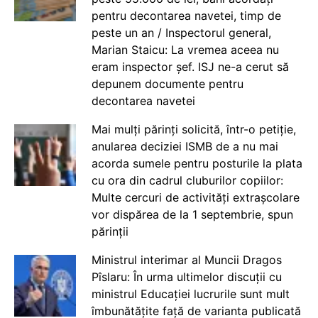
pentru decontarea navetei, timp de
peste un an / Inspectorul general,
Marian Staicu: La vremea aceea nu
eram inspector șef. ISJ ne-a cerut să
depunem documente pentru
decontarea navetei
Mai mulți părinți solicită, într-o petiție,
anularea deciziei ISMB de a nu mai
acorda sumele pentru posturile la plata
cu ora din cadrul cluburilor copiilor:
Multe cercuri de activități extrașcolare
vor dispărea de la 1 septembrie, spun
părinții
Ministrul interimar al Muncii Dragos
Pîslaru: În urma ultimelor discuții cu
ministrul Educației lucrurile sunt mult
îmbunătățite față de varianta publicată