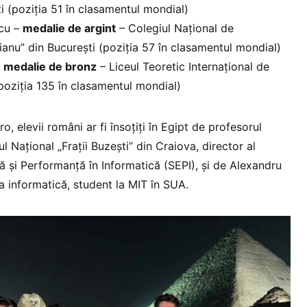
ți (poziția 51 în clasamentul mondial)
scu –
medalie de argint
– Colegiul Național de
ianu” din București (poziția 57 în clasamentul mondial)
–
medalie de bronz
– Liceul Teoretic Internațional de
poziția 135 în clasamentul mondial)
o, elevii români ar fi însoțiți în Egipt de profesorul
l Național „Frații Buzești” din Craiova, director al
ă și Performanță în Informatică (SEPI), și de Alexandru
a informatică, student la MIT în SUA.