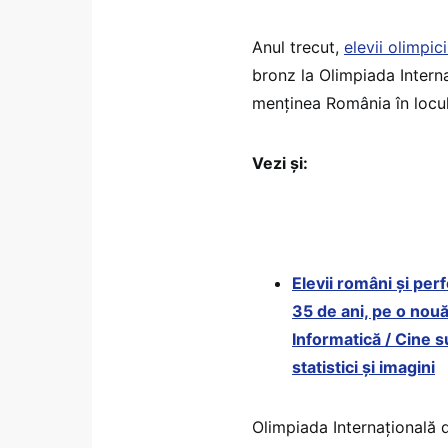
Anul trecut,
elevii olimpic
bronz la Olimpiada Intern
menținea România în locu
Vezi și:
Elevii români și per
35 de ani, pe o nouă
Informatică / Cine su
statistici și imagini
Olimpiada Internațională 