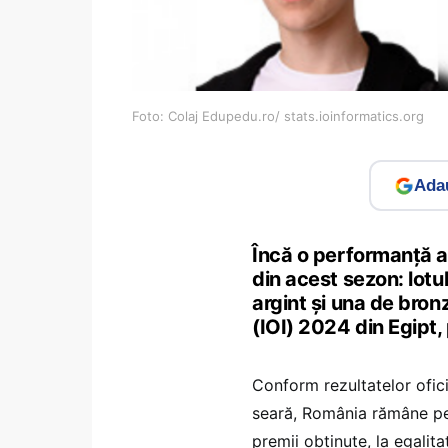
Foto: Colaj Edupedu.ro/ stats.ioinformatics.org
Adau
Încă o performanță a 
din acest sezon: lotu
argint și una de bron
(IOI) 2024 din Egipt, 
Conform rezultatelor ofici
seară, România rămâne pe
premii obținute, la egalit