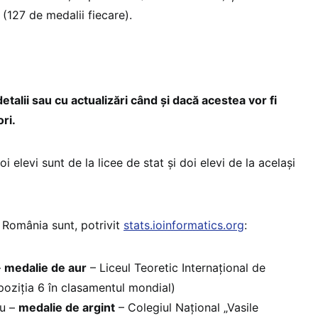
 (127 de medalii fiecare).
etalii sau cu actualizări când și dacă acestea vor fi
ri.
doi elevi sunt de la licee de stat și doi elevi de la același
t România sunt, potrivit
stats.ioinformatics.org
:
–
medalie de aur
– Liceul Teoretic Internațional de
poziția 6 în clasamentul mondial)
au –
medalie de argint
– Colegiul Naţional „Vasile