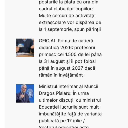
posturile la plata cu ora din
cadrul cluburilor copiilor:
Multe cercuri de activități
extrașcolare vor dispărea de
la 1 septembrie, spun părinții
OFICIAL Prima de carieră
didactică 2026: profesorii
primesc cei 1.500 de lei până
la 31 august și îi pot folosi
până în august 2027 dacă
rămân în învățământ
Ministrul interimar al Muncii
Dragos Pîslaru: În urma
ultimelor discuții cu ministrul
Educației lucrurile sunt mult
îmbunătățite față de varianta
publicată pe 17 iulie /
Sectorul educației este