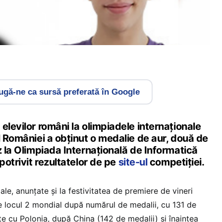
gă-ne ca sursă preferată în Google
elevilor români la olimpiadele internaționale
l României a obținut o medalie de aur, două de
z la Olimpiada Internațională de Informatică
potrivit rezultatelor de pe
site-ul
competiției.
ale, anunțate și la festivitatea de premiere de vineri
 locul 2 mondial după numărul de medalii, cu 131 de
ate cu Polonia, după China (142 de medalii) și înaintea