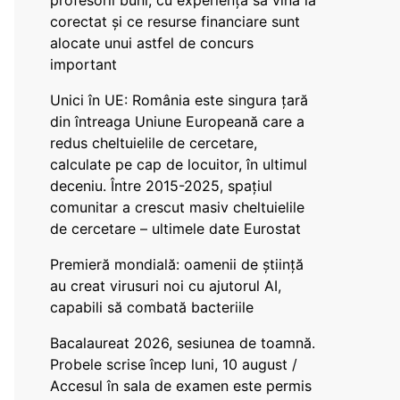
profesorii buni, cu experiență să vină la
corectat și ce resurse financiare sunt
alocate unui astfel de concurs
important
Unici în UE: România este singura țară
din întreaga Uniune Europeană care a
redus cheltuielile de cercetare,
calculate pe cap de locuitor, în ultimul
deceniu. Între 2015-2025, spațiul
comunitar a crescut masiv cheltuielile
de cercetare – ultimele date Eurostat
Premieră mondială: oamenii de știință
au creat virusuri noi cu ajutorul AI,
capabili să combată bacteriile
Bacalaureat 2026, sesiunea de toamnă.
Probele scrise încep luni, 10 august /
Accesul în sala de examen este permis