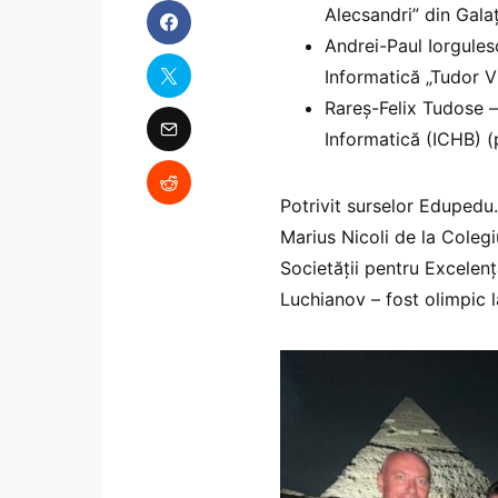
Alecsandri” din Gala
Andrei-Paul Iorgule
Informatică „Tudor V
Rareș-Felix Tudose 
Informatică (ICHB) (
Potrivit surselor Edupedu.r
Marius Nicoli de la Colegiu
Societății pentru Excelenț
Luchianov – fost olimpic l