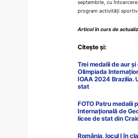
septembrie, cu întoarcerea 
program activități sportive
Articol în curs de actuali
Citește și:
Trei medalii de aur și
Olimpiada Internațion
IOAA 2024 Brazilia. Un
stat
FOTO Patru medalii p
Internațională de Geo
licee de stat din Craio
România, locul I în 