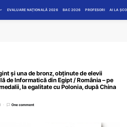
EVALUARE NAȚIONALĂ 2026
BAC 2026
PROFESORI
AI LA ȘC
nt și una de bronz, obținute de elevii
lă de Informatică din Egipt / România – pe
edalii, la egalitate cu Polonia, după China
d
One comment