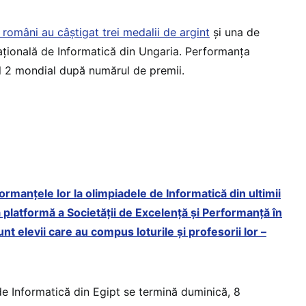
i români au câștigat trei medalii de argint
și una de
ațională de Informatică din Ungaria. Performanța
l 2 mondial după numărul de premii.
formanțele lor la olimpiadele de Informatică din ultimii
 platformă a Societății de Excelență și Performanță în
nt elevii care au compus loturile și profesorii lor –
de Informatică din Egipt se termină duminică, 8