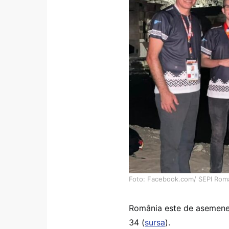
Foto: Facebook.com/ SEPI Rom
România este de asemenea
34 (
sursa
).