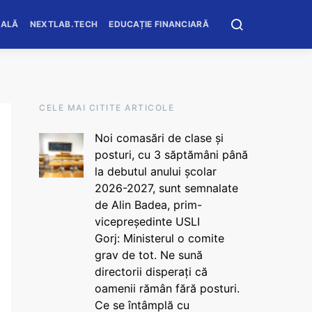
OALĂ
NEXTLAB.TECH
EDUCAȚIE FINANCIARĂ
CELE MAI CITITE ARTICOLE
Noi comasări de clase și
posturi, cu 3 săptămâni până
la debutul anului școlar
2026-2027, sunt semnalate
de Alin Badea, prim-
vicepreședinte USLI
Gorj: Ministerul o comite
grav de tot. Ne sună
directorii disperați că
oamenii rămân fără posturi.
Ce se întâmplă cu