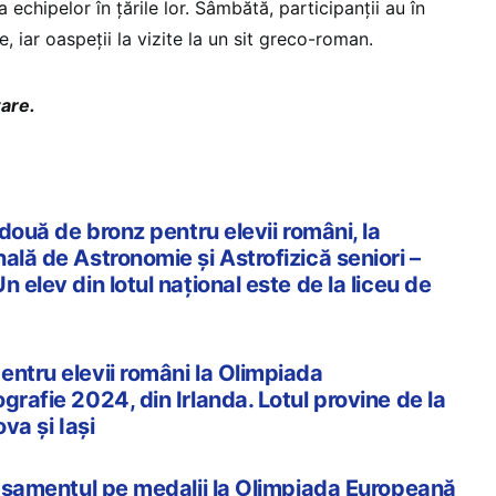
echipelor în țările lor. Sâmbătă, participanții au în
, iar oaspeții la vizite la un sit greco-roman.
zare.
 două de bronz pentru elevii români, la
ală de Astronomie și Astrofizică seniori –
 elev din lotul național este de la liceu de
entru elevii români la Olimpiada
grafie 2024, din Irlanda. Lotul provine de la
va și Iași
clasamentul pe medalii la Olimpiada Europeană