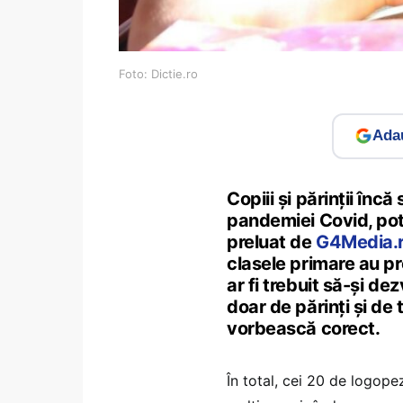
Foto: Dictie.ro
Adau
Copiii și părinții înc
pandemiei Covid, potr
preluat de
G4Media.
clasele primare au pr
ar fi trebuit să-și dez
doar de părinți și de 
vorbească corect.
În total, cei 20 de logopez