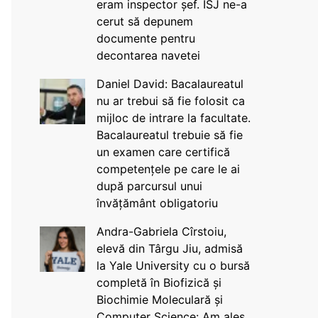
eram inspector șef. ISJ ne-a
cerut să depunem
documente pentru
decontarea navetei
Daniel David: Bacalaureatul
nu ar trebui să fie folosit ca
mijloc de intrare la facultate.
Bacalaureatul trebuie să fie
un examen care certifică
competențele pe care le ai
după parcursul unui
învățământ obligatoriu
Andra-Gabriela Cîrstoiu,
elevă din Târgu Jiu, admisă
la Yale University cu o bursă
completă în Biofizică și
Biochimie Moleculară și
Computer Science: Am ales