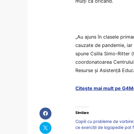
mulți ca oricând.
„Au ajuns în clasele primar
cauzate de pandemie, iar pă
spune Csilla Simo-Ritter 
coordonatoarea Centrului 
Resurse și Asistență Educ
Citește mai mult pe G4M
Similare
Copiii cu probleme de vorbire: E
ce exerciții de logopedie pot 