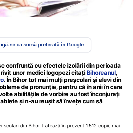
gă-ne ca sursă preferată în Google
ă se confruntă cu efectele izolării din perioada
ivit unor medici logopezi citați
Bihoreanul
,
ro
. În Bihor tot mai mulți preșcolari și elevi din
obleme de pronunție, pentru că în anii în care
volte abilitățile de vorbire au fost înconjurați
tablete și n-au reușit să învețe cum să
i școlari din Bihor tratează în prezent 1.512 copii, mai