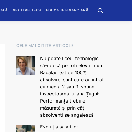
OALĂ
NEXTLAB.TECH
EDUCAȚIE FINANCIARĂ
CELE MAI CITITE ARTICOLE
Nu poate liceul tehnologic
să-i ducă pe toți elevii la un
Bacalaureat de 100%
absolvire, sunt care au intrat
cu media 2 sau 3, spune
inspectoarea Iuliana Țugui:
Performanța trebuie
măsurată și prin câți
absolvenți se angajează
Evoluția salariilor