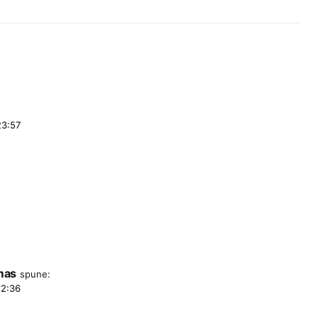
23:57
mas
spune:
12:36