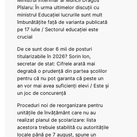
Ministrul interimar al Muncii Dragos
Pîslaru: În urma ultimelor discuții cu
ministrul Educației lucrurile sunt mult
îmbunătățite față de varianta publicată
pe 17 iulie / Sectorul educației este
crucial
De ce sunt doar 6 mii de posturi
titularizabile în 2026? Sorin Ion,
secretar de stat: Cifrele arată mai
degrabă o prudență din partea școlilor
pentru că nu pot garanta că peste un
an vor mai avea suficienți elevi / Este și
un joc de concurență
Proceduri noi de reorganizare pentru
unitățile de învățământ care nu au
realizat planul de școlarizare: lista
acestora trebuie stabilită cu autoritățile
locale până pe 7 august, spune un