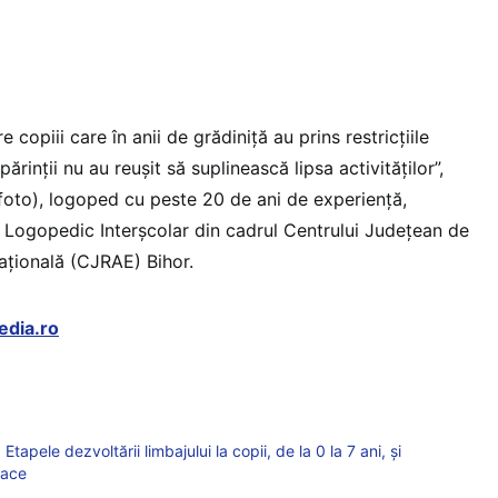
e copiii care în anii de grădiniță au prins restricțiile
rinții nu au reușit să suplinească lipsa activităților”,
(foto), logoped cu peste 20 de ani de experiență,
Logopedic Interșcolar din cadrul Centrului Județean de
ațională (CJRAE) Bihor.
edia.ro
tapele dezvoltării limbajului la copii, de la 0 la 7 ani, și
face