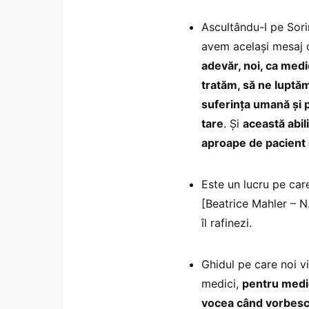
Ascultându-l pe Sori
avem același mesaj d
adevăr, noi, ca medi
tratăm, să ne luptăm 
suferința umană și p
tare
. Și
această abil
aproape de pacient c
Este un lucru pe car
[Beatrice Mahler – N.
îl rafinezi.
Ghidul pe care noi v
medici,
pentru medic
vocea când vorbesc 