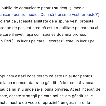
 public de comunicare pentru studenți și medici,
unicare pentru medici: Cum să transmiți vești proaste?
”,
clarat că „această abilitate de a spune vești proaste
proape de pacient cred că este o abilitate pe care nu ai
 pe care îl înveți, așa cum spunea doamna profesor
N.Red.], un lucru pe care îl exersezi, este un lucru pe
propunem astăzi considerăm că este un ajutor pentru
re la un moment dat s-au gândit că le tremură vocea
au că nu știu unde să-și pună privirea. Acest început de
ste, aceste strategii pe care noi ne-am gândit să le
nctul nostru de vedere reprezintă un gest mare de