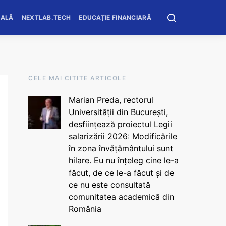
OALĂ
NEXTLAB.TECH
EDUCAȚIE FINANCIARĂ
CELE MAI CITITE ARTICOLE
Marian Preda, rectorul
Universității din București,
desființează proiectul Legii
salarizării 2026: Modificările
în zona învățământului sunt
hilare. Eu nu înțeleg cine le-a
făcut, de ce le-a făcut și de
ce nu este consultată
comunitatea academică din
România