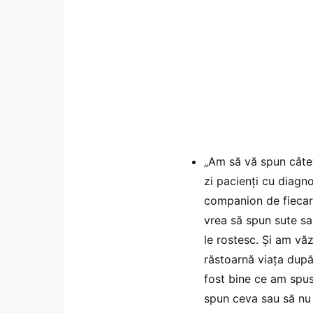
„Am să vă spun câtev
zi pacienți cu diagn
companion de fiecare
vrea să spun sute sa
le rostesc. Și am vă
răstoarnă viața după
fost bine ce am spu
spun ceva sau să nu