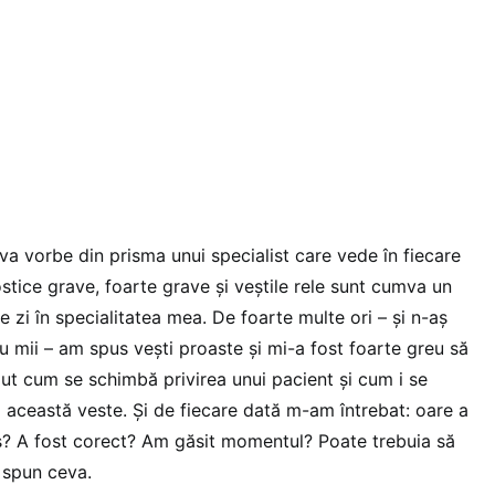
a vorbe din prisma unui specialist care vede în fiecare
ostice grave, foarte grave și veștile rele sunt cumva un
 zi în specialitatea mea. De foarte multe ori – și n-aș
u mii – am spus vești proaste și mi-a fost foarte greu să
zut cum se schimbă privirea unui pacient și cum i se
 această veste. Și de fiecare dată m-am întrebat: oare a
s? A fost corect? Am găsit momentul? Poate trebuia să
 spun ceva.