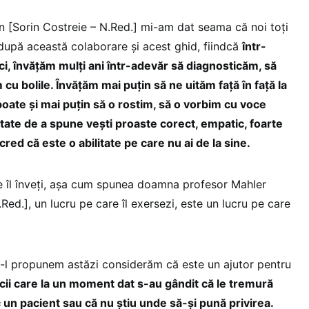
n [Sorin Costreie – N.Red.] mi-am dat seama că noi toți
upă această colaborare și acest ghid, fiindcă
într-
ci, învățăm mulți ani într-adevăr să diagnosticăm, să
cu bolile. Învățăm mai puțin să ne uităm față în față la
oate și mai puțin să o rostim, să o vorbim cu voce
itate de a spune vești proaste corect, empatic, foarte
red că este o abilitate pe care nu ai de la sine.
e îl înveți, așa cum spunea doamna profesor Mahler
Red.], un lucru pe care îl exersezi, este un lucru pe care
i-l propunem astăzi considerăm că este un ajutor pentru
ii care la un moment dat s-au gândit că le tremură
un pacient sau că nu știu unde să-și pună privirea.