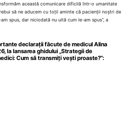
nsformăm această comunicare dificilă într-o umanitate
rebui să ne aducem cu toții aminte că pacienții noștri de
e-am spus, dar niciodată nu uită cum le-am spus”, a
tante declarații făcute de medicul Alina
26, la lansarea ghidului „Strategii de
dici: Cum să transmiți vești proaste?”: