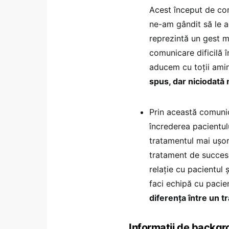
Acest început de com
ne-am gândit să le a
reprezintă un gest 
comunicare dificilă 
aducem cu toții ami
spus, dar niciodată
Prin această comunica
încrederea pacientul
tratamentul mai ușor
tratament de succes
relație cu pacientul 
faci echipă cu pacie
diferența între un t
Informații de backg