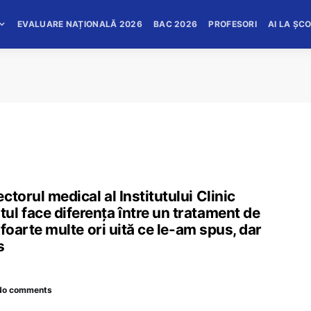
EVALUARE NAȚIONALĂ 2026
BAC 2026
PROFESORI
AI LA ȘC
torul medical al Institutului Clinic
l face diferența între un tratament de
 foarte multe ori uită ce le-am spus, dar
s
No comments