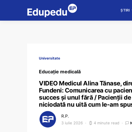
ȘTIRI
Universitate
Educație medicală
VIDEO Medicul Alina Tănase, direc
Fundeni: Comunicarea cu pacientu
succes și unul fără / Pacienții de
niciodată nu uită cum le-am spu
R.P.
3 iulie 2026
4 minute read