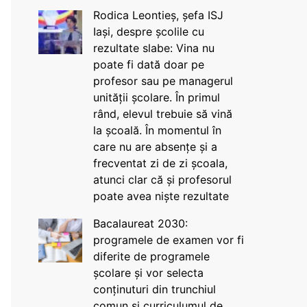
Rodica Leontieș, șefa ISJ
Iași, despre școlile cu
rezultate slabe: Vina nu
poate fi dată doar pe
profesor sau pe managerul
unității școlare. În primul
rând, elevul trebuie să vină
la școală. În momentul în
care nu are absențe și a
frecventat zi de zi școala,
atunci clar că și profesorul
poate avea niște rezultate
Bacalaureat 2030:
programele de examen vor fi
diferite de programele
școlare și vor selecta
conținuturi din trunchiul
comun și curriculumul de