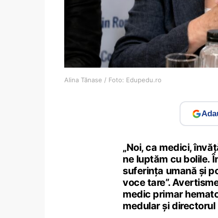
Alina Tănase / Foto: Edupedu.ro
Adau
„Noi, ca medici, învă
ne luptăm cu bolile. 
suferința umană și po
voce tare”. Avertisme
medic primar hematol
medular și directorul 