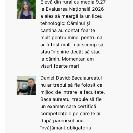
Elevă din rural cu media 9.27
la Evaluarea Națională 2026
a ales să meargă la un liceu
tehnologic: Căminul și
cantina au contat foarte
mult pentru mine, pentru că
ar fi fost mult mai scump să
stau în chirie decât să stau
la cămin. Momentan am
visuri foarte mari
Daniel David: Bacalaureatul
nu ar trebui să fie folosit ca
mijloc de intrare la facultate.
Bacalaureatul trebuie să fie
un examen care certifică
competențele pe care le ai
după parcursul unui
învățământ obligatoriu