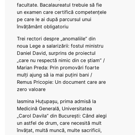
facultate. Bacalaureatul trebuie să fie
un examen care certifică competențele
pe care le ai după parcursul unui
învățământ obligatoriu
Trei rectori despre „anomaliile” din
noua Lege a salarizării: fostul ministru
Daniel David, surprins de proiectul
„care nu respectă nimic din ce știam” /
Marian Preda: Prin promovări foarte
mulți ajung să ia mai puțini bani /
Remus Pricopie: Un document care are
zero valoare
Iasmina Huțupașu, prima admisă la
Medicină Generală, Universitatea
„Carol Davila” din București: Când alegi
un astfel de drum, care necesită mult
învățat, multă muncă, multe sacrificii,