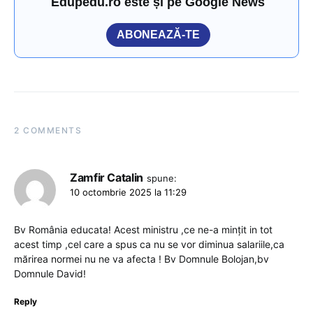
Edupedu.ro este și pe Google News
ABONEAZĂ-TE
2 COMMENTS
Zamfir Catalin
spune:
10 octombrie 2025 la 11:29
Bv România educata! Acest ministru ,ce ne-a mințit in tot
acest timp ,cel care a spus ca nu se vor diminua salariile,ca
mărirea normei nu ne va afecta ! Bv Domnule Bolojan,bv
Domnule David!
Reply