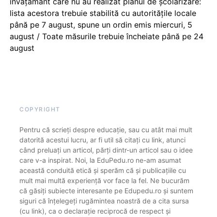
învățământ care nu au realizat planul de școlarizare:
lista acestora trebuie stabilită cu autoritățile locale
până pe 7 august, spune un ordin emis miercuri, 5
august / Toate măsurile trebuie încheiate până pe 24
august
COPYRIGHT
Pentru că scrieți despre educație, sau cu atât mai mult
datorită acestui lucru, ar fi util să citați cu link, atunci
când preluați un articol, părți dintr-un articol sau o idee
care v-a inspirat. Noi, la EduPedu.ro ne-am asumat
această conduită etică și sperăm că și publicațiile cu
mult mai multă experiență vor face la fel. Ne bucurăm
că găsiți subiecte interesante pe Edupedu.ro și suntem
siguri că înțelegeți rugămintea noastră de a cita sursa
(cu link), ca o declarație reciprocă de respect și