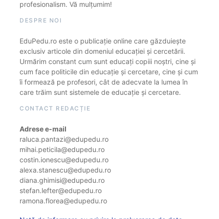
profesionalism. Vă mulțumim!
DESPRE NOI
EduPedu.ro este o publicație online care găzduiește
exclusiv articole din domeniul educației și cercetării.
Urmărim constant cum sunt educați copiii noștri, cine și
cum face politicile din educație și cercetare, cine și cum
îi formează pe profesori, cât de adecvate la lumea în
care trăim sunt sistemele de educație și cercetare.
CONTACT REDACȚIE
Adrese e-mail
raluca.pantazi@edupedu.ro
mihai.peticila@edupedu.ro
costin.ionescu@edupedu.ro
alexa.stanescu@edupedu.ro
diana.ghimisi@edupedu.ro
stefan.lefter@edupedu.ro
ramona.florea@edupedu.ro