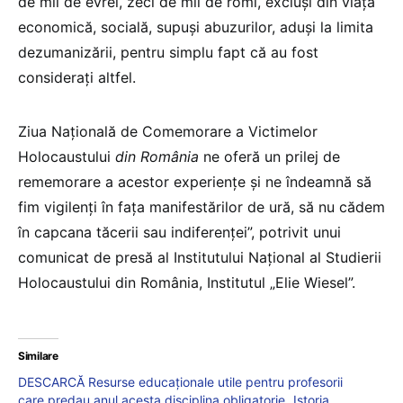
de mii de evrei, zeci de mii de romi, excluși din viața
economică, socială, supuși abuzurilor, aduși la limita
dezumanizării, pentru simplu fapt că au fost
considerați altfel.
Ziua Națională de Comemorare a Victimelor
Holocaustului
din România
ne oferă un prilej de
rememorare a acestor experiențe și ne îndeamnă să
fim vigilenți în fața manifestărilor de ură, să nu cădem
în capcana tăcerii sau indiferenței”, potrivit unui
comunicat de presă al Institutului Național al Studierii
Holocaustului din România, Institutul „Elie Wiesel”.
Similare
DESCARCĂ Resurse educaționale utile pentru profesorii
care predau anul acesta disciplina obligatorie „Istoria