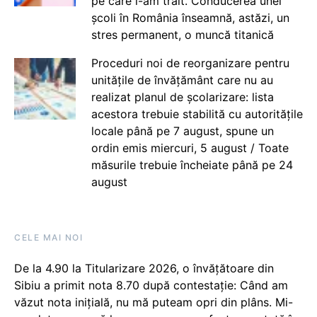
pe care i-am trăit. Conducerea unei
școli în România înseamnă, astăzi, un
stres permanent, o muncă titanică
Proceduri noi de reorganizare pentru
unitățile de învățământ care nu au
realizat planul de școlarizare: lista
acestora trebuie stabilită cu autoritățile
locale până pe 7 august, spune un
ordin emis miercuri, 5 august / Toate
măsurile trebuie încheiate până pe 24
august
CELE MAI NOI
De la 4.90 la Titularizare 2026, o învățătoare din
Sibiu a primit nota 8.70 după contestație: Când am
văzut nota inițială, nu mă puteam opri din plâns. Mi-