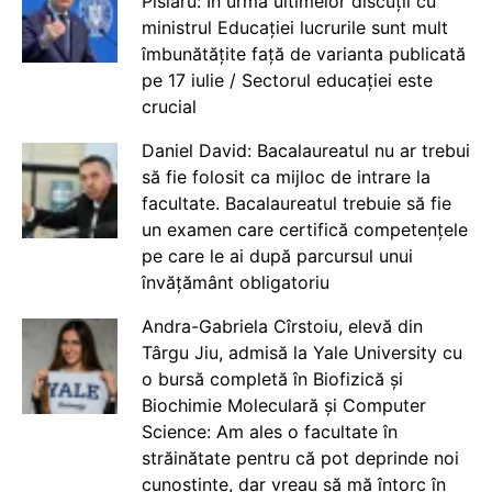
Pîslaru: În urma ultimelor discuții cu
ministrul Educației lucrurile sunt mult
îmbunătățite față de varianta publicată
pe 17 iulie / Sectorul educației este
crucial
Daniel David: Bacalaureatul nu ar trebui
să fie folosit ca mijloc de intrare la
facultate. Bacalaureatul trebuie să fie
un examen care certifică competențele
pe care le ai după parcursul unui
învățământ obligatoriu
Andra-Gabriela Cîrstoiu, elevă din
Târgu Jiu, admisă la Yale University cu
o bursă completă în Biofizică și
Biochimie Moleculară și Computer
Science: Am ales o facultate în
străinătate pentru că pot deprinde noi
cunoștințe, dar vreau să mă întorc în