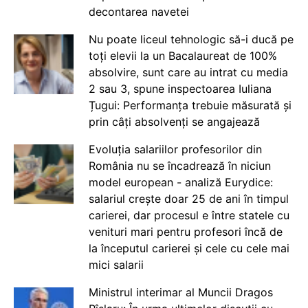
decontarea navetei
Nu poate liceul tehnologic să-i ducă pe
toți elevii la un Bacalaureat de 100%
absolvire, sunt care au intrat cu media
2 sau 3, spune inspectoarea Iuliana
Țugui: Performanța trebuie măsurată și
prin câți absolvenți se angajează
Evoluția salariilor profesorilor din
România nu se încadrează în niciun
model european - analiză Eurydice:
salariul crește doar 25 de ani în timpul
carierei, dar procesul e între statele cu
venituri mari pentru profesori încă de
la începutul carierei și cele cu cele mai
mici salarii
Ministrul interimar al Muncii Dragos