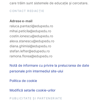
care trăim sunt sistemele de educație și cercetare.
CONTACT REDACȚIE
Adrese e-mail
raluca.pantazi@edupedu.ro
mihai.peticila@edupedu.ro
costin.ionescu@edupedu.ro
alexa.stanescu@edupedu.ro
diana.ghimisi@edupedu.ro
stefan.lefter@edupedu.ro
ramona.florea@edupedu.ro
Notă de informare cu privire la prelucrarea de date
personale prin intermediul site-ului
Politica de cookie
Modifică setarile cookie-urilor
PUBLICITATE ȘI PARTENERIATE