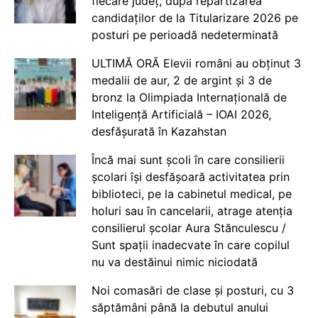
fiecare județ, după repartizarea
candidaților de la Titularizare 2026 pe
posturi pe perioadă nedeterminată
ULTIMĂ ORĂ Elevii români au obținut 3
medalii de aur, 2 de argint și 3 de
bronz la Olimpiada Internațională de
Inteligență Artificială – IOAI 2026,
desfășurată în Kazahstan
Încă mai sunt școli în care consilierii
școlari își desfășoară activitatea prin
biblioteci, pe la cabinetul medical, pe
holuri sau în cancelarii, atrage atenția
consilierul școlar Aura Stănculescu /
Sunt spații inadecvate în care copilul
nu va destăinui nimic niciodată
Noi comasări de clase și posturi, cu 3
săptămâni până la debutul anului