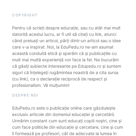
COPYRIGHT
Pentru că scrieți despre educație, sau cu atât mai mult
datorită acestui lucru, ar fi util să citați cu link, atunci
când preluați un articol, părți dintr-un articol sau o idee
care v-a inspirat. Noi, la EduPedu.ro ne-am asumat
această conduită etică și sperăm că și publicațiile cu
mult mai multă experiență vor face la fel. Ne bucurăm
că găsiți subiecte interesante pe Edupedu.ro și suntem
siguri că înțelegeți rugămintea noastră de a cita sursa
(cu link), ca o declarație reciprocă de respect și
profesionalism. Vă mulțumim!
DESPRE NOI
EduPedu.ro este o publicație online care găzduiește
exclusiv articole din domeniul educației și cercetării.
Urmărim constant cum sunt educați copiii noștri, cine și
cum face politicile din educație și cercetare, cine și cum
îi formează pe profesori, cât de adecvate la lumea în