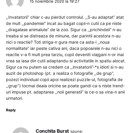
15 noiembrie 2020 la 19:27
,,Invatatorii” chiar c-au pierdut controlul. ,,S-au adaptat” atat
de mult ,,pandemiei” incat au bagat copii-n cutii ca pe niste
,,dragalase animalute” de la zoo. Sigur ca ,,prichindeii” n-au
treaba si se distreaza de minune, dar parintii acestora n-au
nici o reactie? Toti striga-n gura mare ca asta-i ,,noua
normalitate” iar peste cativa ani, daca popoarele n-au nici o
reactie v-a fi mult prea tarziu, copii deveniti vlajgani n-or mai
vrea sa iasa din cutii adaptandu-si activitatile in spatiu alocat.
Sigur ca nu putem sa credem ca ,,invatatorii”-*s idioti si n-au
auzit de photoshop (pt. a realiza o fotografie ,,de grup”,
pozezi individual copii apoi realizezi puzzle-ul, fotografia de
,,grup’’) tocmai deaia oricine se poate gandi ca-s niste trend-
uri impuse pt. adaptarea ,,noii generatii” la ce-o sa vina-n anii
urmatori.
Reply
Conchita Burst
spune: