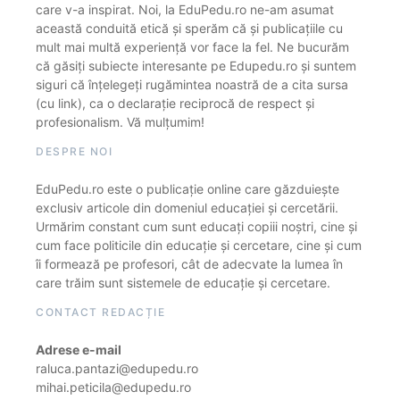
care v-a inspirat. Noi, la EduPedu.ro ne-am asumat
această conduită etică și sperăm că și publicațiile cu
mult mai multă experiență vor face la fel. Ne bucurăm
că găsiți subiecte interesante pe Edupedu.ro și suntem
siguri că înțelegeți rugămintea noastră de a cita sursa
(cu link), ca o declarație reciprocă de respect și
profesionalism. Vă mulțumim!
DESPRE NOI
EduPedu.ro este o publicație online care găzduiește
exclusiv articole din domeniul educației și cercetării.
Urmărim constant cum sunt educați copiii noștri, cine și
cum face politicile din educație și cercetare, cine și cum
îi formează pe profesori, cât de adecvate la lumea în
care trăim sunt sistemele de educație și cercetare.
CONTACT REDACȚIE
Adrese e-mail
raluca.pantazi@edupedu.ro
mihai.peticila@edupedu.ro