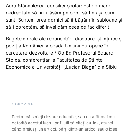
Aura Stănculescu, consilier școlar: Este o mare
nedreptate să nu-i lăsăm pe copii să fie așa cum
sunt. Suntem prea dornici să îi băgăm în șabloane și
să-i corectăm, să invalidăm ceea ce fac diferit
Bugetele reale ale reconectării diasporei științifice și
poziția României la coada Uniunii Europene în
cercetare-dezvoltare / Op Ed Profesorul Eduard
Stoica, conferențiar la Facultatea de Științe
Economice a Universității „Lucian Blaga” din Sibiu
COPYRIGHT
Pentru că scrieți despre educație, sau cu atât mai mult
datorită acestui lucru, ar fi util să citați cu link, atunci
când preluați un articol, părți dintr-un articol sau o idee