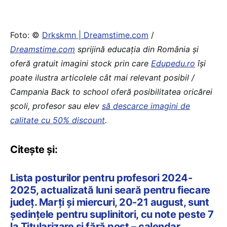
Foto: ©
Drkskmn | Dreamstime.com
/
Dreamstime.com
sprijină educaţia din România şi
oferă gratuit imagini stock prin care
Edupedu.ro
îşi
poate ilustra articolele cât mai relevant posibil /
Campania Back to school oferă posibilitatea oricărei
școli, profesor sau elev
să descarce imagini de
calitate cu 50% discount
.
Citește și:
Lista posturilor pentru profesori 2024-
2025, actualizată luni seară pentru fiecare
județ. Marți și miercuri, 20-21 august, sunt
ședințele pentru suplinitori, cu note peste 7
la Titularizare și fără post – calendar