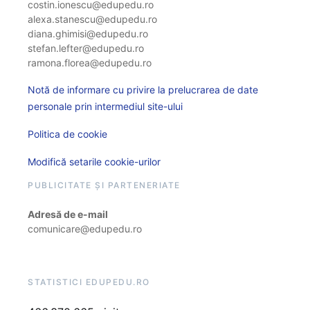
costin.ionescu@edupedu.ro
alexa.stanescu@edupedu.ro
diana.ghimisi@edupedu.ro
stefan.lefter@edupedu.ro
ramona.florea@edupedu.ro
Notă de informare cu privire la prelucrarea de date
personale prin intermediul site-ului
Politica de cookie
Modifică setarile cookie-urilor
PUBLICITATE ȘI PARTENERIATE
Adresă de e-mail
comunicare@edupedu.ro
STATISTICI EDUPEDU.RO