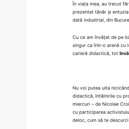
În viața mea, au trecut f
prezentat tânăr și entuzia
dată industrial, din Bucure
Cu ce am învățat de pe băn
singur ca într-o arenă cu 
carieră didactică, tot
învă
Nu voi putea uita nicicând
didactică, întâlnirile cu p
miercuri – de Nicolae Croi
cu participarea activistul
deloc, cum să te descurci