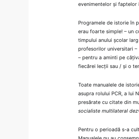
evenimentelor și faptelor i
Programele de istorie în 
erau foarte simple! – un c
timpului anului școlar lar
profesorilor universitari 
– pentru a aminti pe câțiv
fiecărei lecții sau / și o t
Toate manualele de istori
asupra rolului PCR, a lui 
presărate cu citate din m
socialiste multilateral dez
Pentru o perioadă s-a cul
Manualele nu au consemnat