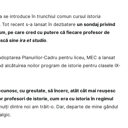
-a se introduce în trunchiul comun cursul
Istoria
. Tot recent s-a lansat în dezbatere
un sondaj privind
sm, pe care cred cu putere că fiecare profesor de
ească
sine ira et studio
.
 adoptarea Planurilor-Cadru pentru liceu, MEC a lansat
d alcătuirea noilor program de istorie pentru clasele IX-
cunosc, cu greutate, să încerc, atât cât mai reușesc
r profesori de istorie, cum era cu istoria în regimul
 mulți dintre noi am trăit-o. Dar, departe de mine gândul
algic.