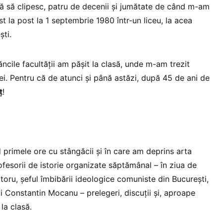
ără să clipesc, patru de decenii și jumătate de când m-am
st la post la 1 septembrie 1980 într-un liceu, la acea
ști.
cile facultății am pășit la clasă, unde m-am trezit
lei. Pentru că de atunci și până astăzi, după 45 de ani de
ț
!
 primele ore cu stângăcii și în care am deprins arta
rofesorii de istorie organizate săptămânal – în ziua de
toru, șeful îmbibării ideologice comuniste din București,
ui Constantin Mocanu – prelegeri, discuții și, aproape
 la clasă.