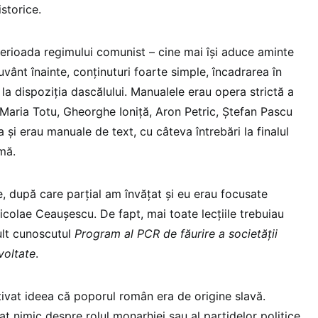
storice.
perioada regimului comunist – cine mai își aduce aminte
uvânt înainte, conținuturi foarte simple, încadrarea în
g la dispoziția dascălului. Manualele erau opera strictă a
– Maria Totu, Gheorghe Ioniță, Aron Petric, Ștefan Pascu
a și erau manuale de text, cu câteva întrebări la finalul
emă.
e, după care parțial am învățat și eu erau focusate
Nicolae Ceaușescu. De fapt, mai toate lecțiile trebuiau
ult cunoscutul
Program al PCR de făurire a societății
voltate
.
tivat ideea că poporul român era de origine slavă.
 nimic despre rolul monarhiei sau al partidelor politice