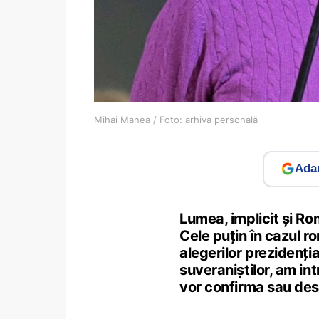
Mihai Manea / Foto: arhiva personală
Adau
Lumea, implicit și R
Cele puțin în cazul r
alegerilor prezidenți
suveraniștilor, am int
vor confirma sau desi