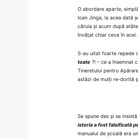
O abordare aparte, simplă,
Ioan Jinga, la acea dată 
căruia și acum după atâte
învățat chiar ceva în acei 
S-au uitat foarte repede d
toate
?! – ce a însemnat 
Tineretului pentru Apărare
astăzi de mulți re-dorită ș
Se spune des și se insistă
istoria a fost falsificată
manualul de școală era un