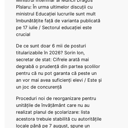
Ministrul interimar al Muncii Dragos
Pîslaru: În urma ultimelor discuții cu
ministrul Educației lucrurile sunt mult
îmbunătățite față de varianta publicată
pe 17 iulie / Sectorul educației este
crucial
De ce sunt doar 6 mii de posturi
titularizabile în 2026? Sorin Ion,
secretar de stat: Cifrele arată mai
degrabă o prudență din partea școlilor
pentru că nu pot garanta că peste un
an vor mai avea suficienți elevi / Este și
un joc de concurență
Proceduri noi de reorganizare pentru
unitățile de învățământ care nu au
realizat planul de școlarizare: lista
acestora trebuie stabilită cu autoritățile
locale până pe 7 august, spune un