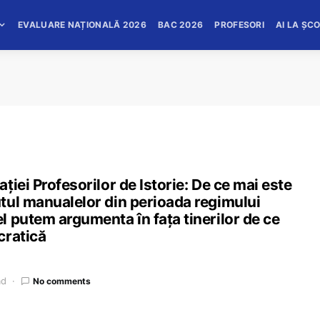
EVALUARE NAȚIONALĂ 2026
BAC 2026
PROFESORI
AI LA ȘC
iei Profesorilor de Istorie: De ce mai este
tul manualelor din perioada regimului
 putem argumenta în fața tinerilor de ce
cratică
ad
No comments