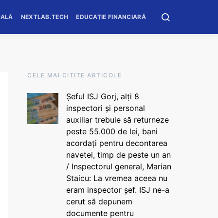
OALĂ
NEXTLAB.TECH
EDUCAȚIE FINANCIARĂ
CELE MAI CITITE ARTICOLE
Șeful ISJ Gorj, alți 8
inspectori și personal
auxiliar trebuie să returneze
peste 55.000 de lei, bani
acordați pentru decontarea
navetei, timp de peste un an
/ Inspectorul general, Marian
Staicu: La vremea aceea nu
eram inspector șef. ISJ ne-a
cerut să depunem
documente pentru