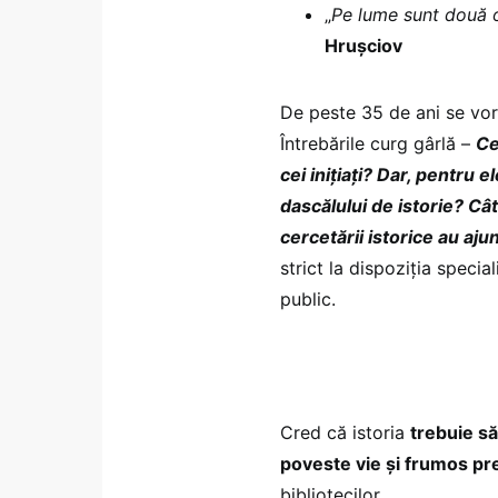
„
Pe lume sunt două o
Hrușciov
De peste 35 de ani se vor
Întrebările curg gârlă –
Ce
cei inițiați? Dar, pentru 
dascălului de istorie? Cât
cercetării istorice au ajun
strict la dispoziția specia
public.
Cred că istoria
trebuie să
poveste vie și frumos pr
bibliotecilor.