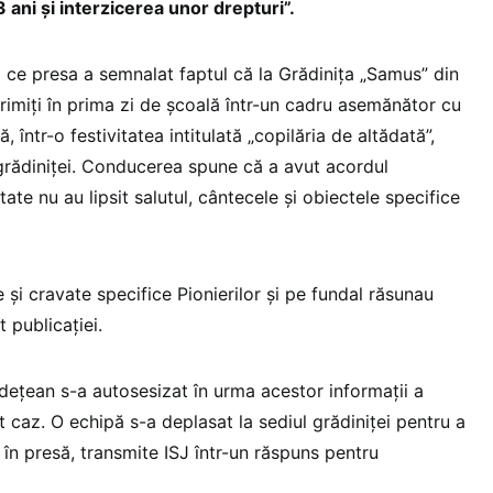
3 ani și interzicerea unor drepturi”.
ă ce presa a semnalat faptul că la Grădinița „Samus” din
rimiți în prima zi de școală într-un cadru asemănător cu
 într-o festivitatea intitulată „copilăria de altădată”,
 grădiniței. Conducerea spune că a avut acordul
itate nu au lipsit salutul, cântecele și obiectele specifice
e și cravate specifice Pionierilor și pe fundal răsunau
t publicației.
udețean s-a autosesizat în urma acestor informații a
 caz. O echipă s-a deplasat la sediul grădiniței pentru a
 în presă, transmite ISJ într-un răspuns pentru