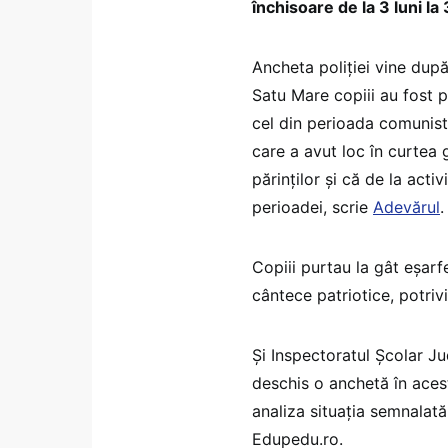
închisoare de la 3 luni la 
Ancheta poliției vine dup
Satu Mare copiii au fost p
cel din perioada comunistă,
care a avut loc în curtea
părinților și că de la activ
perioadei, scrie
Adevărul
.
Copiii purtau la gât eșarf
cântece patriotice, potrivi
Și Inspectoratul Școlar J
deschis o anchetă în acest
analiza situația semnalată
Edupedu.ro.