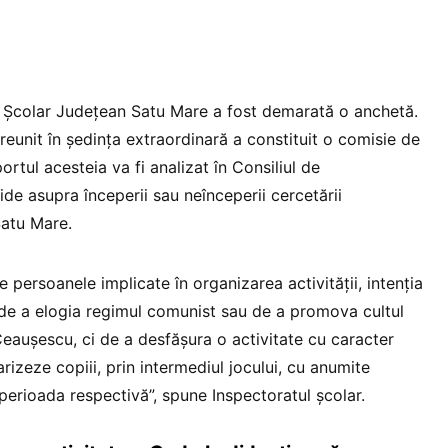
ui Școlar Județean Satu Mare a fost demarată o anchetă.
 reunit în ședința extraordinară a constituit o comisie de
ortul acesteia va fi analizat în Consiliul de
ide asupra începerii sau neînceperii cercetării
 Satu Mare.
e persoanele implicate în organizarea activității, intenția
de a elogia regimul comunist sau de a promova cultul
 Ceaușescu, ci de a desfășura o activitate cu caracter
rizeze copiii, prin intermediul jocului, cu anumite
 perioada respectivă”, spune Inspectoratul școlar.