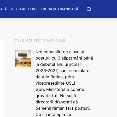
OALĂ
NEXTLAB.TECH
EDUCAȚIE FINANCIARĂ
CELE MAI CITITE ARTICOLE
Noi comasări de clase și
posturi, cu 3 săptămâni până
la debutul anului școlar
2026-2027, sunt semnalate
de Alin Badea, prim-
vicepreședinte USLI
Gorj: Ministerul o comite
grav de tot. Ne sună
directorii disperați că
oamenii rămân fără posturi.
Ce se întâmplă cu