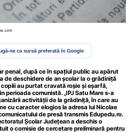
me.com
gă-ne ca sursă preferată în Google
ar penal, după ce în spațiul public au apărut
ea de deschidere de an școlar la o grădiniță
copiii au purtat cravată roșie și eșarfă,
in perioada comunistă. „IPJ Satu Mare s-a
nizării activității de la grădiniță, în care au
e cu caracter elogios la adresa lui Nicolae
 comunicatului de presă transmis Edupedu.ro.
ectoratul Școlar Județean a deschis o
tuit o comisie de cercetare preliminară pentru