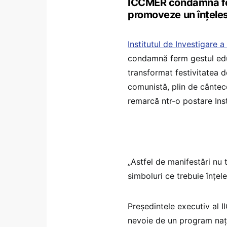
ICCMER condamnă fer
promoveze un înțeles 
Institutul de Investigare
condamnă ferm gestul edu
transformat festivitatea 
comunistă, plin de cântece
remarcă ntr-o postare Inst
„Astfel de manifestări nu 
simboluri ce trebuie înțel
Președintele executiv al 
nevoie de un program nați