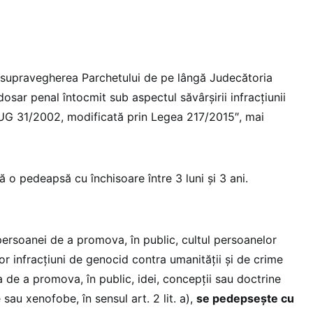
 supravegherea Parchetului de pe lângă Judecătoria
dosar penal întocmit sub aspectul săvârșirii infracțiunii
OUG 31/2002, modificată prin Legea 217/2015″, mai
 o pedeapsă cu închisoare între 3 luni și 3 ani.
persoanei de a promova, în public, cultul persoanelor
r infracțiuni de genocid contra umanității și de crime
 de a promova, în public, idei, concepții sau doctrine
e sau xenofobe, în sensul art. 2 lit. a),
se pedepsește cu