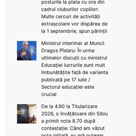
posturile la plata cu ora din
cadrul cluburilor copiilor:
Multe cercuri de activități
extrașcolare vor dispărea de
la 1 septembrie, spun părinții
Ministrul interimar al Muncii
Dragos Pîslaru: În urma
ultimelor discuții cu ministrul
Educației lucrurile sunt mult
îmbunătățite față de varianta
publicată pe 17 iulie /
Sectorul educației este
crucial
De la 4.90 la Titularizare
2026, o învățătoare din Sibiu
a primit nota 8.70 după
contestație: Când am văzut
nota inițială, nu mă puteam