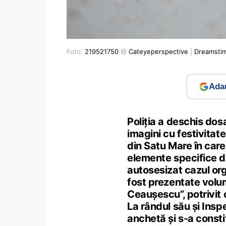
Foto:
219521750
@
Cateyeperspective
|
Dreamsti
Adau
Poliția a deschis dos
imagini cu festivitat
din Satu Mare în care 
elemente specifice d
autosesizat cazul orga
fost prezentate volum
Ceaușescu”, potrivit
La rândul său și Insp
anchetă și s-a consti