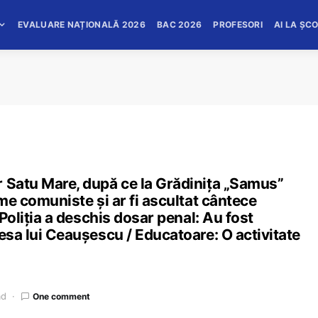
EVALUARE NAȚIONALĂ 2026
BAC 2026
PROFESORI
AI LA ȘC
r Satu Mare, după ce la Grădinița „Samus”
rme comuniste și ar fi ascultat cântece
 Poliția a deschis dosar penal: Au fost
resa lui Ceaușescu / Educatoare: O activitate
ad
One comment