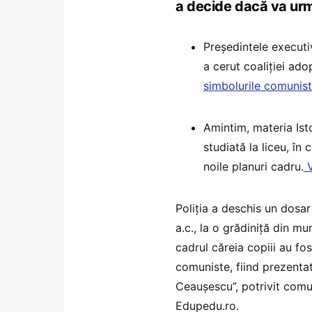
a decide dacă va urma
Preşedintele executi
a cerut coaliţiei ad
simbolurile comunis
Amintim, materia Ist
studiată la liceu, în
noile planuri cadru.
V
Poliția a deschis un dosar
a.c., la o grădiniță din mu
cadrul căreia copiii au fo
comuniste, fiind prezenta
Ceaușescu”, potrivit comu
Edupedu.ro.