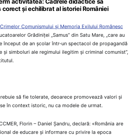
m activitatea: Cadrele didactice să
corect și echilibrat al istoriei României
 a Crimelor Comunismului și Memoria Exilului Românesc
catoarelor Grădiniței „Samus” din Satu Mare, „care au
de început de an școlar într-un spectacol de propagandă
 și simboluri ale regimului ilegitim și criminal comunist”,
itutul.
trebuie să fie tolerate, deoarece promovează valori și
ese în context istoric, nu ca modele de urmat.
IICCMER, Florin – Daniel Șandru, declară: «România are
onal de educare și informare cu privire la epoca