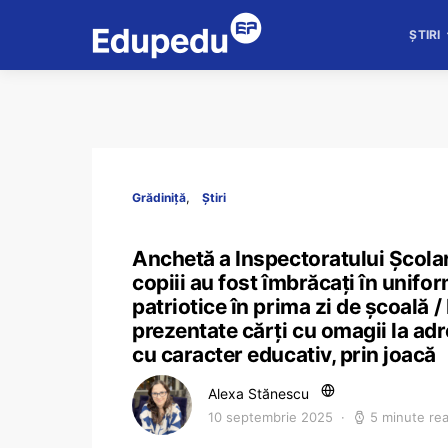
ȘTIRI
Grădiniță
Știri
Anchetă a Inspectoratului Școla
copiii au fost îmbrăcați în unifo
patriotice în prima zi de școală /
prezentate cărți cu omagii la ad
cu caracter educativ, prin joacă
Alexa Stănescu
10 septembrie 2025
5 minute re