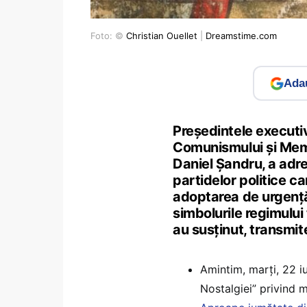
Foto: ©
Christian Ouellet
|
Dreamstime.com
Adau
Preşedintele executiv
Comunismului şi Memo
Daniel Şandru, a adre
partidelor politice c
adoptarea de urgenţă a
simbolurile regimului 
au susţinut, transmit
Amintim, marți, 22 iu
Nostalgiei” privind 