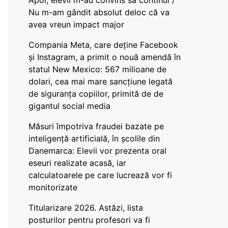
Apoi, elevii m-au convins să continui /
Nu m-am gândit absolut deloc că va
avea vreun impact major
Compania Meta, care deține Facebook
și Instagram, a primit o nouă amendă în
statul New Mexico: 567 milioane de
dolari, cea mai mare sancțiune legată
de siguranța copiilor, primită de de
gigantul social media
Măsuri împotriva fraudei bazate pe
inteligență artificială, în școlile din
Danemarca: Elevii vor prezenta oral
eseuri realizate acasă, iar
calculatoarele pe care lucrează vor fi
monitorizate
Titularizare 2026. Astăzi, lista
posturilor pentru profesori va fi