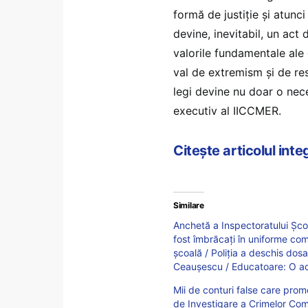
formă de justiţie şi atun
devine, inevitabil, un act
valorile fundamentale ale
val de extremism şi de res
legi devine nu doar o nece
executiv al IICCMER.
Citește articolul int
Similare
Anchetă a Inspectoratului Șco
fost îmbrăcați în uniforme comu
școală / Poliția a deschis dosa
Ceaușescu / Educatoare: O act
Mii de conturi false care prom
de Investigare a Crimelor Co