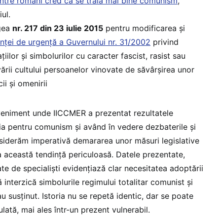
ntre români cred că se trăia mai bine comunism
,
ul.
egea
nr. 217 din 23 iulie 2015
pentru modificarea şi
ţei de urgenţă a Guvernului nr. 31/2002
privind
ţiilor şi simbolurilor cu caracter fascist, rasist sau
rii cultului persoanelor vinovate de săvârşirea unor
ii şi omenirii
eveniment unde IICCMER a prezentat rezultatele
gia pentru comunism şi având în vedere dezbaterile şi
siderăm imperativă demararea unor măsuri legislative
 această tendinţă periculoasă. Datele prezentate,
te de specialişti evidenţiază clar necesitatea adoptării
 interzică simbolurile regimului totalitar comunist şi
u susţinut. Istoria nu se repetă identic, dar se poate
lată, mai ales într-un prezent vulnerabil.