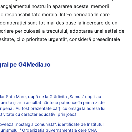
ci angajamentul nostru în apărarea acestei memorii
 de responsabilitate morală. Într-o perioadă în care
 democraţiei sunt tot mai des puse la încercare de un
criere periculoasă a trecutului, adoptarea unei astfel de
sitate, ci o prioritate urgentă”, consideră preşedintele
egral pe G4Media.ro
lar Satu Mare, după ce la Grădinița „Samus” copiii au
niste și ar fi ascultat cântece patriotice în prima zi de
r penal: Au fost prezentate cărți cu omagii la adresa lui
ivitate cu caracter educativ, prin joacă
ovează „nostalgia comunistă”, identificate de Institutul
munismului / Organizaţia guvernamentală cere CNA