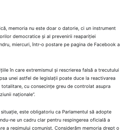
ică, memoria nu este doar o datorie, ci un instrument
lorilor democratice şi al prevenirii reapariţiei
andru, miercuri, într-o postare pe pagina de Facebook a
iţiile în care extremismul şi rescrierea falsă a trecutului
psa unei astfel de legislaţii poate duce la reactivarea
or totalitare, cu consecinţe greu de controlat asupra
ziunii naţionale”.
situaţie, este obligatoriu ca Parlamentul să adopte
rindu-ne un cadru clar pentru respingerea oficială a
care a regimului comunist. Considerăm memoria drept o