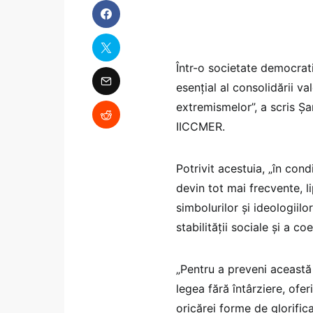
Într-o societate democrat
esenţial al consolidării va
extremismelor”, a scris Ş
IICCMER.
Potrivit acestuia, „în cond
devin tot mai frecvente, li
simbolurilor şi ideologiil
stabilităţii sociale şi a coe
„Pentru a preveni această 
legea fără întârziere, ofe
oricărei forme de glorifi