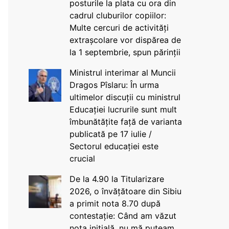
posturile la plata cu ora din
cadrul cluburilor copiilor:
Multe cercuri de activități
extrașcolare vor dispărea de
la 1 septembrie, spun părinții
Ministrul interimar al Muncii
Dragos Pîslaru: În urma
ultimelor discuții cu ministrul
Educației lucrurile sunt mult
îmbunătățite față de varianta
publicată pe 17 iulie /
Sectorul educației este
crucial
De la 4.90 la Titularizare
2026, o învățătoare din Sibiu
a primit nota 8.70 după
contestație: Când am văzut
nota inițială, nu mă puteam