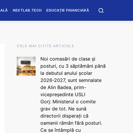
OALĂ
NEXTLAB.TECH
EDUCAȚIE FINANCIARĂ
CELE MAI CITITE ARTICOLE
Noi comasări de clase și
posturi, cu 3 săptămâni până
la debutul anului școlar
2026-2027, sunt semnalate
de Alin Badea, prim-
vicepreședinte USLI
Gorj: Ministerul o comite
grav de tot. Ne sună
directorii disperați că
oamenii rămân fără posturi.
Ce se întâmplă cu