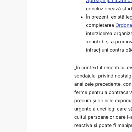
Aproape jumătate di
concluzionează studi
În prezent, există l
completarea
Ordonan
interzicerea organiza
xenofob şi a promovă
infracţiuni contra păc
„În contextul recentului 
sondajului privind nostal
analizele precedente, con
ferme pentru a contracara
precum şi opiniile exprima
urgente a unei legi care să
cultul persoanelor care l-a
reactiva şi poate fi manipu