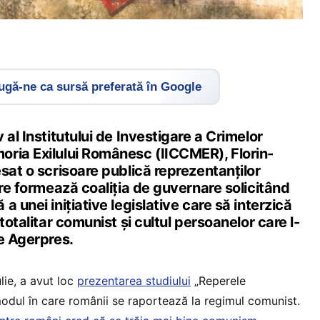
gă-ne ca sursă preferată în Google
 al Institutului de Investigare a Crimelor
ria Exilului Românesc (IICCMER), Florin-
sat o scrisoare publică reprezentanţilor
are formează coaliţia de guvernare solicitând
 unei iniţiative legislative care să interzică
totalitar comunist şi cultul persoanelor care l-
e Agerpres.
lie, a avut loc
prezentarea studiului
„Reperele
modul în care românii se raportează la regimul comunist.