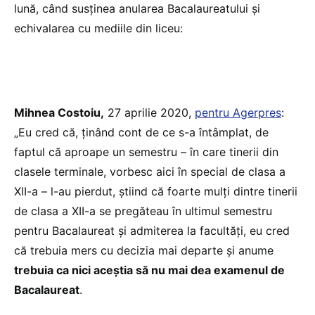
lună, când susţinea anularea Bacalaureatului şi
echivalarea cu mediile din liceu:
Mihnea Costoiu,
27 aprilie 2020,
pentru Agerpres
:
„Eu cred că, ţinând cont de ce s-a întâmplat, de
faptul că aproape un semestru – în care tinerii din
clasele terminale, vorbesc aici în special de clasa a
XII-a – l-au pierdut, ştiind că foarte mulţi dintre tinerii
de clasa a XII-a se pregăteau în ultimul semestru
pentru Bacalaureat şi admiterea la facultăţi, eu cred
că trebuia mers cu decizia mai departe şi anume
trebuia ca nici aceştia să nu mai dea examenul de
Bacalaureat
.