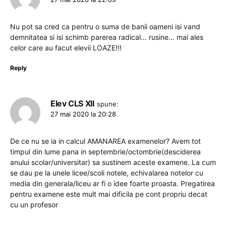
Nu pot sa cred ca pentru o suma de banii oameni isi vand
demnitatea si isi schimb parerea radical… rusine… mai ales
celor care au facut elevii LOAZE!!!
Reply
Elev CLS XII
spune:
27 mai 2020 la 20:28
De ce nu se ia in calcul AMANAREA examenelor? Avem tot
timpul din lume pana in septembrie/octombrie(desciderea
anului scolar/universitar) sa sustinem aceste examene. La cum
se dau pe la unele licee/scoli notele, echivalarea notelor cu
media din generala/liceu ar fi o idee foarte proasta. Pregatirea
pentru examene este mult mai dificila pe cont propriu decat
cu un profesor