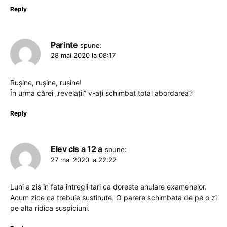
Reply
Parinte
spune:
28 mai 2020 la 08:17
Rușine, rușine, rușine!
În urma cărei „revelații” v-ați schimbat total abordarea?
Reply
Elev cls a 12 a
spune:
27 mai 2020 la 22:22
Luni a zis in fata intregii tari ca doreste anulare examenelor.
Acum zice ca trebuie sustinute. O parere schimbata de pe o zi
pe alta ridica suspiciuni.