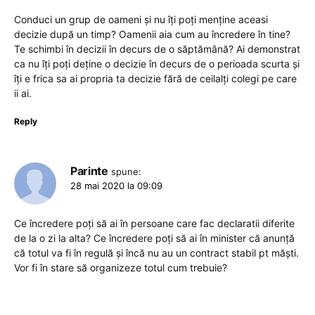
Conduci un grup de oameni și nu îți poți menține aceasi
decizie după un timp? Oamenii aia cum au încredere în tine?
Te schimbi în decizii în decurs de o săptămână? Ai demonstrat
ca nu îți poți deține o decizie în decurs de o perioada scurta și
îți e frica sa ai propria ta decizie fără de ceilalți colegi pe care
ii ai.
Reply
Parinte
spune:
28 mai 2020 la 09:09
Ce încredere poți să ai în persoane care fac declaratii diferite
de la o zi la alta? Ce încredere poți să ai în minister că anunță
că totul va fi în regulă și încă nu au un contract stabil pt măști.
Vor fi în stare să organizeze totul cum trebuie?