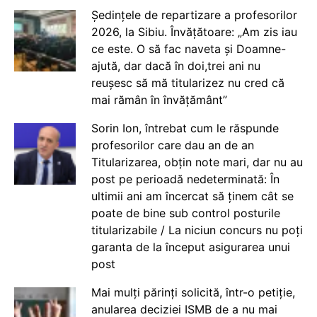
Ședințele de repartizare a profesorilor
2026, la Sibiu. Învățătoare: „Am zis iau
ce este. O să fac naveta și Doamne-
ajută, dar dacă în doi,trei ani nu
reușesc să mă titularizez nu cred că
mai rămân în învățământ”
Sorin Ion, întrebat cum le răspunde
profesorilor care dau an de an
Titularizarea, obțin note mari, dar nu au
post pe perioadă nedeterminată: În
ultimii ani am încercat să ținem cât se
poate de bine sub control posturile
titularizabile / La niciun concurs nu poți
garanta de la început asigurarea unui
post
Mai mulți părinți solicită, într-o petiție,
anularea deciziei ISMB de a nu mai