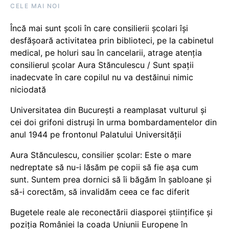
CELE MAI NOI
Încă mai sunt școli în care consilierii școlari își
desfășoară activitatea prin biblioteci, pe la cabinetul
medical, pe holuri sau în cancelarii, atrage atenția
consilierul școlar Aura Stănculescu / Sunt spații
inadecvate în care copilul nu va destăinui nimic
niciodată
Universitatea din București a reamplasat vulturul și
cei doi grifoni distruși în urma bombardamentelor din
anul 1944 pe frontonul Palatului Universității
Aura Stănculescu, consilier școlar: Este o mare
nedreptate să nu-i lăsăm pe copii să fie așa cum
sunt. Suntem prea dornici să îi băgăm în șabloane și
să-i corectăm, să invalidăm ceea ce fac diferit
Bugetele reale ale reconectării diasporei științifice și
poziția României la coada Uniunii Europene în