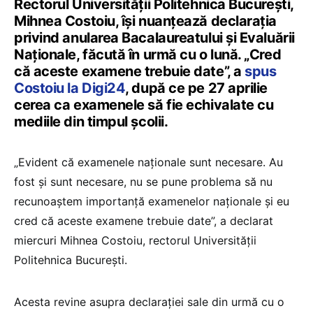
Rectorul Universităţii Politehnica Bucureşti,
Mihnea Costoiu, îşi nuanţează declaraţia
privind anularea Bacalaureatului şi Evaluării
Naţionale, făcută în urmă cu o lună. „Cred
că aceste examene trebuie date”, a
spus
Costoiu la Digi24
, după ce pe 27 aprilie
cerea ca examenele să fie echivalate cu
mediile din timpul şcolii.
„Evident că examenele naționale sunt necesare. Au
fost și sunt necesare, nu se pune problema să nu
recunoaștem importanță examenelor naționale și eu
cred că aceste examene trebuie date”, a declarat
miercuri Mihnea Costoiu, rectorul Universităţii
Politehnica Bucureşti.
Acesta revine asupra declaraţiei sale din urmă cu o