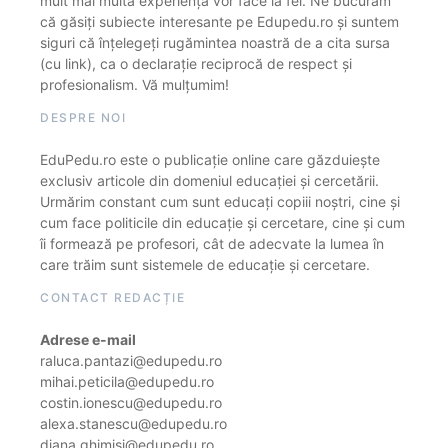
mult mai multă experiență vor face la fel. Ne bucurăm
că găsiți subiecte interesante pe Edupedu.ro și suntem
siguri că înțelegeți rugămintea noastră de a cita sursa
(cu link), ca o declarație reciprocă de respect și
profesionalism. Vă mulțumim!
DESPRE NOI
EduPedu.ro este o publicație online care găzduiește
exclusiv articole din domeniul educației și cercetării.
Urmărim constant cum sunt educați copiii noștri, cine și
cum face politicile din educație și cercetare, cine și cum
îi formează pe profesori, cât de adecvate la lumea în
care trăim sunt sistemele de educație și cercetare.
CONTACT REDACȚIE
Adrese e-mail
raluca.pantazi@edupedu.ro
mihai.peticila@edupedu.ro
costin.ionescu@edupedu.ro
alexa.stanescu@edupedu.ro
diana.ghimisi@edupedu.ro