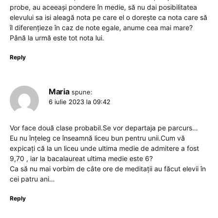
probe, au aceeași pondere în medie, să nu dai posibilitatea
elevului sa isi aleagă nota pe care el o dorește ca nota care să
îl diferențieze în caz de note egale, anume cea mai mare?
Până la urmă este tot nota lui.
Reply
Maria
spune:
6 iulie 2023 la 09:42
Vor face două clase probabil.Se vor departaja pe parcurs…
Eu nu înțeleg ce înseamnă liceu bun pentru unii.Cum vă
expicați că la un liceu unde ultima medie de admitere a fost
9,70 , iar la bacalaureat ultima medie este 6?
Ca să nu mai vorbim de câte ore de meditații au făcut elevii în
cei patru ani…
Reply