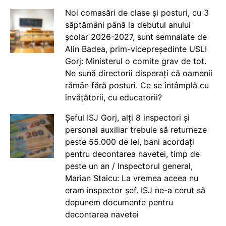
Noi comasări de clase și posturi, cu 3
săptămâni până la debutul anului
școlar 2026-2027, sunt semnalate de
Alin Badea, prim-vicepreședinte USLI
Gorj: Ministerul o comite grav de tot.
Ne sună directorii disperați că oamenii
rămân fără posturi. Ce se întâmplă cu
învățătorii, cu educatorii?
Șeful ISJ Gorj, alți 8 inspectori și
personal auxiliar trebuie să returneze
peste 55.000 de lei, bani acordați
pentru decontarea navetei, timp de
peste un an / Inspectorul general,
Marian Staicu: La vremea aceea nu
eram inspector șef. ISJ ne-a cerut să
depunem documente pentru
decontarea navetei