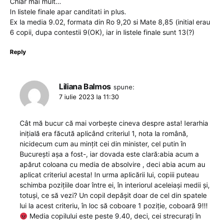
Chiar mai mult…
In listele finale apar canditati in plus.
Ex la media 9.02, formata din Ro 9,20 si Mate 8,85 (initial erau
6 copii, dupa contestii 9(OK), iar in listele finale sunt 13(?)
Reply
Liliana Balmos
spune:
7 iulie 2023 la 11:30
Cât mă bucur că mai vorbește cineva despre asta! Ierarhia
inițială era făcută aplicând criteriul 1, nota la română,
nicidecum cum au mințit cei din minister, cel putin în
București așa a fost-, iar dovada este clară:abia acum a
apărut coloana cu media de absolvire , deci abia acum au
aplicat criteriul acesta! In urma aplicării lui, copiii puteau
schimba pozițiile doar între ei, în interiorul aceleiași medii și,
totuși, ce să vezi? Un copil depășit doar de cel din spatele
lui la acest criteriu, în loc să coboare 1 poziție, coboară 9!!!
Media copilului este peste 9.40, deci, cei strecurați în