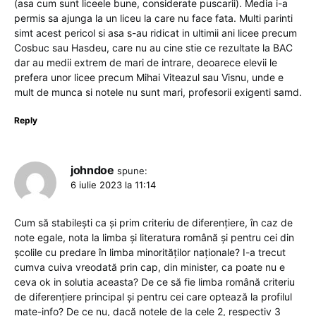
(asa cum sunt liceele bune, considerate puscarii). Media i-a
permis sa ajunga la un liceu la care nu face fata. Multi parinti
simt acest pericol si asa s-au ridicat in ultimii ani licee precum
Cosbuc sau Hasdeu, care nu au cine stie ce rezultate la BAC
dar au medii extrem de mari de intrare, deoarece elevii le
prefera unor licee precum Mihai Viteazul sau Visnu, unde e
mult de munca si notele nu sunt mari, profesorii exigenti samd.
Reply
johndoe
spune:
6 iulie 2023 la 11:14
Cum să stabilești ca și prim criteriu de diferențiere, în caz de
note egale, nota la limba și literatura română și pentru cei din
școlile cu predare în limba minorităților naționale? I-a trecut
cumva cuiva vreodată prin cap, din minister, ca poate nu e
ceva ok in solutia aceasta? De ce să fie limba română criteriu
de diferențiere principal și pentru cei care optează la profilul
mate-info? De ce nu, dacă notele de la cele 2, respectiv 3