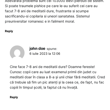
Adevarata problema sunt cei 103000 elevi pierduti de sistem.
Si poate traumele pishice pe care le-au suferit cei care au
facut 7-8 ani de meditatii dure, frustrante si scumpe
sacrificandu-si copilaria si uneori sanatatea. Sistemul
preuniversitar romanesc e in faliment moral.
Reply
john doe
spune:
6 iulie 2023 la 12:06
Cine face 7-8 ani de meditatii dure? Doamne fereste!
Cunosc copii care au luat examenul primii din judet cu
meditatii doar în clasa a 8-a și unii chiar fără meditatii. Cred
că trebuie să fim un pic atenți și la ceea ce, de fapt, nu fac
copiii în timpul școlii, la faptul că nu învață.
Reply