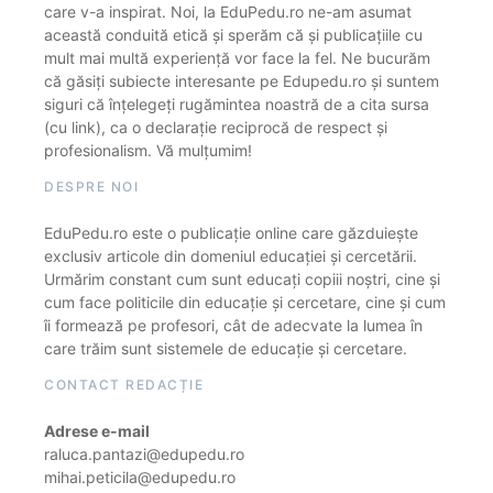
care v-a inspirat. Noi, la EduPedu.ro ne-am asumat
această conduită etică și sperăm că și publicațiile cu
mult mai multă experiență vor face la fel. Ne bucurăm
că găsiți subiecte interesante pe Edupedu.ro și suntem
siguri că înțelegeți rugămintea noastră de a cita sursa
(cu link), ca o declarație reciprocă de respect și
profesionalism. Vă mulțumim!
DESPRE NOI
EduPedu.ro este o publicație online care găzduiește
exclusiv articole din domeniul educației și cercetării.
Urmărim constant cum sunt educați copiii noștri, cine și
cum face politicile din educație și cercetare, cine și cum
îi formează pe profesori, cât de adecvate la lumea în
care trăim sunt sistemele de educație și cercetare.
CONTACT REDACȚIE
Adrese e-mail
raluca.pantazi@edupedu.ro
mihai.peticila@edupedu.ro