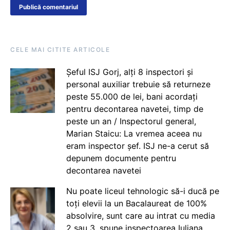
CELE MAI CITITE ARTICOLE
Șeful ISJ Gorj, alți 8 inspectori și
personal auxiliar trebuie să returneze
peste 55.000 de lei, bani acordați
pentru decontarea navetei, timp de
peste un an / Inspectorul general,
Marian Staicu: La vremea aceea nu
eram inspector șef. ISJ ne-a cerut să
depunem documente pentru
decontarea navetei
Nu poate liceul tehnologic să-i ducă pe
toți elevii la un Bacalaureat de 100%
absolvire, sunt care au intrat cu media
2 sau 3, spune inspectoarea Iuliana