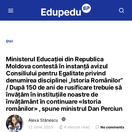
Știri
Ministerul Educației din Republica
Moldova contestă în instanță avizul
Consiliului pentru Egalitate privind
denumirea disciplinei „Istoria Românilor”
/ După 150 de ani de rusificare trebuie să
învățăm în instituțiile noastre de
învățământ în continuare «Istoria
românilor» , spune ministrul Dan Perciun
Alexa Stănescu
12 iunie 2025
4 minute read
No comments