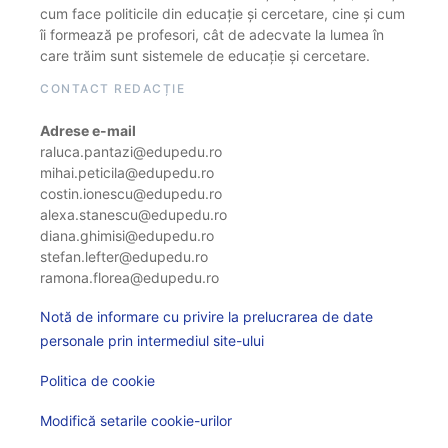
cum face politicile din educație și cercetare, cine și cum
îi formează pe profesori, cât de adecvate la lumea în
care trăim sunt sistemele de educație și cercetare.
CONTACT REDACȚIE
Adrese e-mail
raluca.pantazi@edupedu.ro
mihai.peticila@edupedu.ro
costin.ionescu@edupedu.ro
alexa.stanescu@edupedu.ro
diana.ghimisi@edupedu.ro
stefan.lefter@edupedu.ro
ramona.florea@edupedu.ro
Notă de informare cu privire la prelucrarea de date
personale prin intermediul site-ului
Politica de cookie
Modifică setarile cookie-urilor