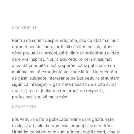
COPYRIGHT
Pentru că scrieți despre educație, sau cu atât mai mult
datorită acestui lucru, ar fi util să citați cu link, atunci
când preluați un articol, părți dintr-un articol sau o idee
care v-a inspirat. Noi, la EduPedu.ro ne-am asumat
această conduită etică și sperăm că și publicațiile cu
mult mai multă experiență vor face la fel. Ne bucurăm
că găsiți subiecte interesante pe Edupedu.ro și suntem
siguri că înțelegeți rugămintea noastră de a cita sursa
(cu link), ca o declarație reciprocă de respect și
profesionalism. Vă mulțumim!
DESPRE NOI
EduPedu.ro este o publicație online care găzduiește
exclusiv articole din domeniul educației și cercetării.
Urmărim constant cum sunt educați copiii noștri, cine și