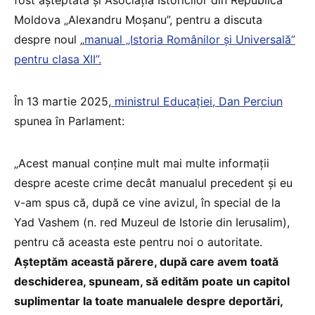
fost așteptată și Asociația Istoricilor din Republica
Moldova „Alexandru Moșanu”, pentru a discuta
despre noul „
manual „Istoria Românilor și Universală”
pentru clasa XII”.
În 13 martie 2025,
ministrul Educației, Dan Perciun
spunea în Parlament:
„Acest manual conține mult mai multe informații
despre aceste crime decât manualul precedent și eu
v-am spus că, după ce vine avizul, în special de la
Yad Vashem (n. red Muzeul de Istorie din Ierusalim),
pentru că aceasta este pentru noi o autoritate.
Așteptăm această părere, după care avem toată
deschiderea, spuneam, să edităm poate un capitol
suplimentar la toate manualele despre deportări,