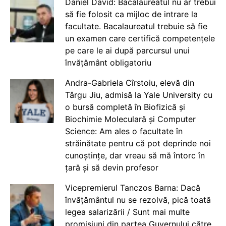
Daniel David: Bacalaureatul nu ar trebui
să fie folosit ca mijloc de intrare la
facultate. Bacalaureatul trebuie să fie
un examen care certifică competențele
pe care le ai după parcursul unui
învățământ obligatoriu
Andra-Gabriela Cîrstoiu, elevă din
Târgu Jiu, admisă la Yale University cu
o bursă completă în Biofizică și
Biochimie Moleculară și Computer
Science: Am ales o facultate în
străinătate pentru că pot deprinde noi
cunoștințe, dar vreau să mă întorc în
țară și să devin profesor
Vicepremierul Tanczos Barna: Dacă
învățământul nu se rezolvă, pică toată
legea salarizării / Sunt mai multe
promisiuni din partea Guvernului către