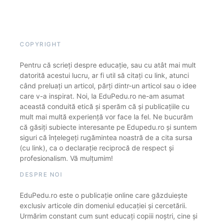
COPYRIGHT
Pentru că scrieți despre educație, sau cu atât mai mult
datorită acestui lucru, ar fi util să citați cu link, atunci
când preluați un articol, părți dintr-un articol sau o idee
care v-a inspirat. Noi, la EduPedu.ro ne-am asumat
această conduită etică și sperăm că și publicațiile cu
mult mai multă experiență vor face la fel. Ne bucurăm
că găsiți subiecte interesante pe Edupedu.ro și suntem
siguri că înțelegeți rugămintea noastră de a cita sursa
(cu link), ca o declarație reciprocă de respect și
profesionalism. Vă mulțumim!
DESPRE NOI
EduPedu.ro este o publicație online care găzduiește
exclusiv articole din domeniul educației și cercetării.
Urmărim constant cum sunt educați copiii noștri, cine și