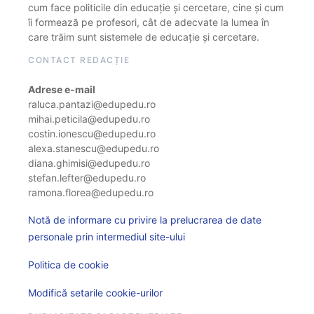
cum face politicile din educație și cercetare, cine și cum
îi formează pe profesori, cât de adecvate la lumea în
care trăim sunt sistemele de educație și cercetare.
CONTACT REDACȚIE
Adrese e-mail
raluca.pantazi@edupedu.ro
mihai.peticila@edupedu.ro
costin.ionescu@edupedu.ro
alexa.stanescu@edupedu.ro
diana.ghimisi@edupedu.ro
stefan.lefter@edupedu.ro
ramona.florea@edupedu.ro
Notă de informare cu privire la prelucrarea de date
personale prin intermediul site-ului
Politica de cookie
Modifică setarile cookie-urilor