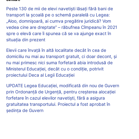
Peste 130 de mii de elevi navetiști lăsați fără bani de
transport la școală pe o schemă paralelă cu Legea:
„Aloo, domnișoară, ai cumva pregătire juridică? Vom
vedea cine are dreptate” – răbufnea Cîmpeanu în 2021
spre o elevă care îi spunea că se va ajunge exact în
situația din prezent
Elevii care învață în altă localitate decât în cea de
domiciliu nu mai au transport gratuit, ci doar decont, și
nu mai primesc nici suma forfetară abia introdusă de
Ministerul Educației, decât cu o condiție, potrivit
proiectului Deca al Legii Educației
UPDATE Legea Educației, modificată din nou de Guvern
prin Ordonanță de Urgență, pentru creșterea alocației
forfetare în cazul elevilor navetiști, fără a asigura
gratuitatea transportului. Proiectul a fost aprobat în
ședința de Guvern