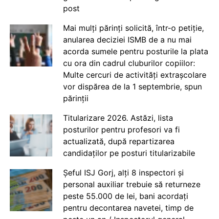
post
Mai mulți părinți solicită, într-o petiție,
anularea deciziei ISMB de a nu mai
acorda sumele pentru posturile la plata
cu ora din cadrul cluburilor copiilor:
Multe cercuri de activități extrașcolare
vor dispărea de la 1 septembrie, spun
părinții
Titularizare 2026. Astăzi, lista
posturilor pentru profesori va fi
actualizată, după repartizarea
candidaților pe posturi titularizabile
Șeful ISJ Gorj, alți 8 inspectori și
personal auxiliar trebuie să returneze
peste 55.000 de lei, bani acordați
pentru decontarea navetei, timp de