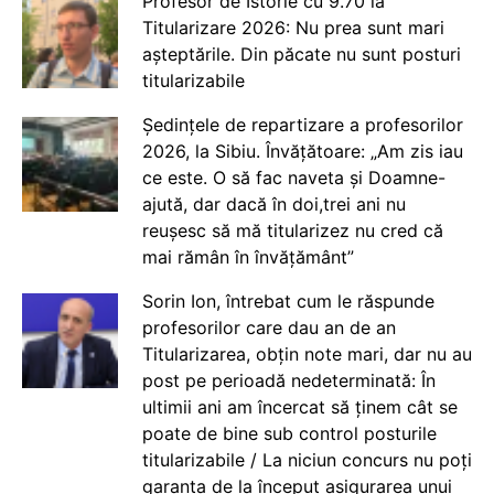
Profesor de Istorie cu 9.70 la
Titularizare 2026: Nu prea sunt mari
așteptările. Din păcate nu sunt posturi
titularizabile
Ședințele de repartizare a profesorilor
2026, la Sibiu. Învățătoare: „Am zis iau
ce este. O să fac naveta și Doamne-
ajută, dar dacă în doi,trei ani nu
reușesc să mă titularizez nu cred că
mai rămân în învățământ”
Sorin Ion, întrebat cum le răspunde
profesorilor care dau an de an
Titularizarea, obțin note mari, dar nu au
post pe perioadă nedeterminată: În
ultimii ani am încercat să ținem cât se
poate de bine sub control posturile
titularizabile / La niciun concurs nu poți
garanta de la început asigurarea unui