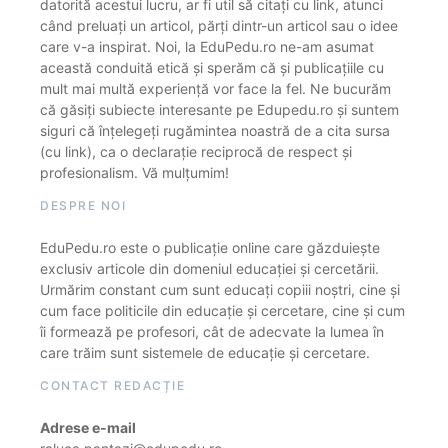
datorită acestui lucru, ar fi util să citați cu link, atunci
când preluați un articol, părți dintr-un articol sau o idee
care v-a inspirat. Noi, la EduPedu.ro ne-am asumat
această conduită etică și sperăm că și publicațiile cu
mult mai multă experiență vor face la fel. Ne bucurăm
că găsiți subiecte interesante pe Edupedu.ro și suntem
siguri că înțelegeți rugămintea noastră de a cita sursa
(cu link), ca o declarație reciprocă de respect și
profesionalism. Vă mulțumim!
DESPRE NOI
EduPedu.ro este o publicație online care găzduiește
exclusiv articole din domeniul educației și cercetării.
Urmărim constant cum sunt educați copiii noștri, cine și
cum face politicile din educație și cercetare, cine și cum
îi formează pe profesori, cât de adecvate la lumea în
care trăim sunt sistemele de educație și cercetare.
CONTACT REDACȚIE
Adrese e-mail