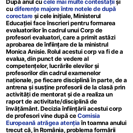
După anul cu
cele mai multe contestații
și
cu
diferențe majore între notele de după
corectare
și cele inițiale, Ministerul
Educației face înscrieri pentru formarea
evaluatorilor în cadrul unui Corp de
profesori evaluatori, care a primit astăzi
aprobarea de înființare de la ministrul
Monica Anisie. Rolul acestui corp va fi de a
evalua, din punct de vedere al
competențelor, lucrările elevilor și
profesorilor din cadrul examenelor
naționale, pe fiecare disciplină în parte, de a
antrena și susține profesorii de la clasă prin
activități de mentorat și de a realiza un
raport de activitate/disciplină de
învățământ. Decizia înființării acestui corp
de profesori vine după ce
Comisia
Europeană atrăgea atenția
în toamna anului
trecut că, în România, problema formării