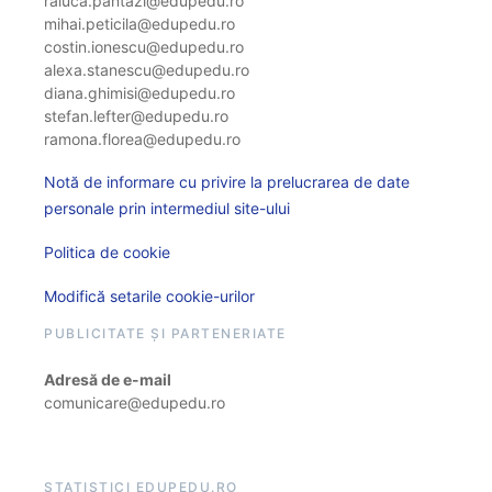
raluca.pantazi@edupedu.ro
mihai.peticila@edupedu.ro
costin.ionescu@edupedu.ro
alexa.stanescu@edupedu.ro
diana.ghimisi@edupedu.ro
stefan.lefter@edupedu.ro
ramona.florea@edupedu.ro
Notă de informare cu privire la prelucrarea de date
personale prin intermediul site-ului
Politica de cookie
Modifică setarile cookie-urilor
PUBLICITATE ȘI PARTENERIATE
Adresă de e-mail
comunicare@edupedu.ro
STATISTICI EDUPEDU.RO