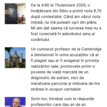
De la 4.90 la Titularizare 2026, o
învățătoare din Sibiu a primit nota 8.70
după contestație: Când am văzut nota
inițială, nu mă puteam opri din plâns.
Mi-am dat seama că lucrarea mea nu a
fost corectată în adevăratul sens al
cuvântului
Un cunoscut profesor de la Cambridge
a demisionat în urma acuzațiilor că ar
fi plagiat sau ar fi exagerat în privința
realizărilor sale, promovate printr-o
poveste de viață marcată de un
diagnostic de autism, zeci de
maratoane parcurse și milioane de lire
strânse în scopuri caritabile
Sorin Ion, întrebat cum le răspunde
profesorilor care dau an de an