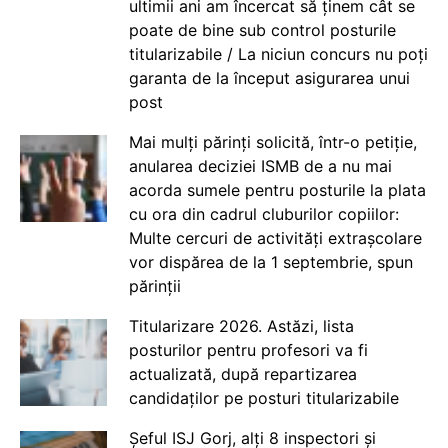
ultimii ani am încercat să ținem cât se
poate de bine sub control posturile
titularizabile / La niciun concurs nu poți
garanta de la început asigurarea unui
post
Mai mulți părinți solicită, într-o petiție,
anularea deciziei ISMB de a nu mai
acorda sumele pentru posturile la plata
cu ora din cadrul cluburilor copiilor:
Multe cercuri de activități extrașcolare
vor dispărea de la 1 septembrie, spun
părinții
Titularizare 2026. Astăzi, lista
posturilor pentru profesori va fi
actualizată, după repartizarea
candidaților pe posturi titularizabile
Șeful ISJ Gorj, alți 8 inspectori și