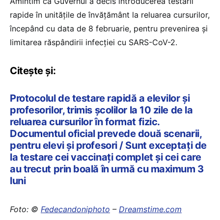
Amintim că Guvernul a decis introducerea testării
rapide în unitățile de învățământ la reluarea cursurilor,
începând cu data de 8 februarie, pentru prevenirea și
limitarea răspândirii infecției cu SARS-CoV-2.
Citește și:
Protocolul de testare rapidă a elevilor și
profesorilor, trimis școlilor la 10 zile de la
reluarea cursurilor în format fizic.
Documentul oficial prevede două scenarii,
pentru elevi și profesori / Sunt exceptați de
la testare cei vaccinați complet și cei care
au trecut prin boală în urmă cu maximum 3
luni
Foto: ©
Fedecandoniphoto
–
Dreamstime.com