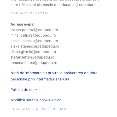
care trăim sunt sistemele de educație și cercetare.
CONTACT REDACȚIE
Adrese e-mail
raluca.pantazi@edupedu.ro
mihai.peticila@edupedu.ro
costin.ionescu@edupedu.ro
alexa.stanescu@edupedu.ro
diana.ghimisi@edupedu.ro
stefan.lefter@edupedu.ro
ramona.florea@edupedu.ro
Notă de informare cu privire la prelucrarea de date
personale prin intermediul site-ului
Politica de cookie
Modifică setarile cookie-urilor
PUBLICITATE ȘI PARTENERIATE