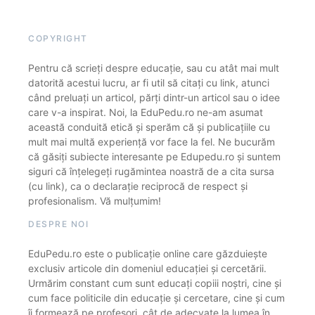
COPYRIGHT
Pentru că scrieți despre educație, sau cu atât mai mult
datorită acestui lucru, ar fi util să citați cu link, atunci
când preluați un articol, părți dintr-un articol sau o idee
care v-a inspirat. Noi, la EduPedu.ro ne-am asumat
această conduită etică și sperăm că și publicațiile cu
mult mai multă experiență vor face la fel. Ne bucurăm
că găsiți subiecte interesante pe Edupedu.ro și suntem
siguri că înțelegeți rugămintea noastră de a cita sursa
(cu link), ca o declarație reciprocă de respect și
profesionalism. Vă mulțumim!
DESPRE NOI
EduPedu.ro este o publicație online care găzduiește
exclusiv articole din domeniul educației și cercetării.
Urmărim constant cum sunt educați copiii noștri, cine și
cum face politicile din educație și cercetare, cine și cum
îi formează pe profesori, cât de adecvate la lumea în