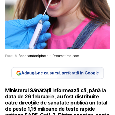
Foto: ©
Fedecandoniphoto
–
Dreamstime.com
Adaugă-ne ca sursă preferată în Google
Ministerul Sănătății informează că, până la
data de 26 februarie, au fost distribuite
către direcțiile de sănătate publică un total
de peste 1,15 milioane de teste rapide