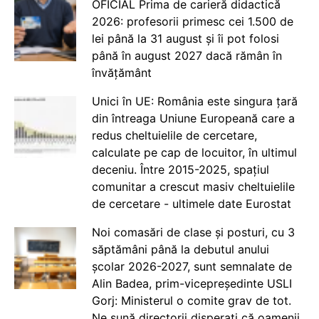
OFICIAL Prima de carieră didactică
2026: profesorii primesc cei 1.500 de
lei până la 31 august și îi pot folosi
până în august 2027 dacă rămân în
învățământ
Unici în UE: România este singura țară
din întreaga Uniune Europeană care a
redus cheltuielile de cercetare,
calculate pe cap de locuitor, în ultimul
deceniu. Între 2015-2025, spațiul
comunitar a crescut masiv cheltuielile
de cercetare - ultimele date Eurostat
Noi comasări de clase și posturi, cu 3
săptămâni până la debutul anului
școlar 2026-2027, sunt semnalate de
Alin Badea, prim-vicepreședinte USLI
Gorj: Ministerul o comite grav de tot.
Ne sună directorii disperați că oamenii