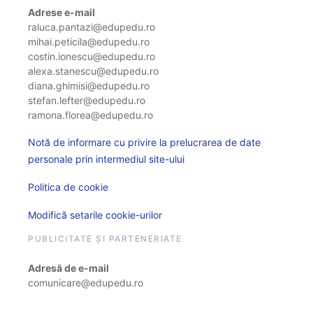
Adrese e-mail
raluca.pantazi@edupedu.ro
mihai.peticila@edupedu.ro
costin.ionescu@edupedu.ro
alexa.stanescu@edupedu.ro
diana.ghimisi@edupedu.ro
stefan.lefter@edupedu.ro
ramona.florea@edupedu.ro
Notă de informare cu privire la prelucrarea de date
personale prin intermediul site-ului
Politica de cookie
Modifică setarile cookie-urilor
PUBLICITATE ȘI PARTENERIATE
Adresă de e-mail
comunicare@edupedu.ro