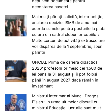
depunem documente pentru
decontarea navetei
Mai mulți părinți solicită, într-o petiție,
anularea deciziei ISMB de a nu mai
acorda sumele pentru posturile la plata
cu ora din cadrul cluburilor copiilor:
Multe cercuri de activități extrașcolare
vor dispărea de la 1 septembrie, spun
părinții
OFICIAL Prima de carieră didactică
2026: profesorii primesc cei 1.500 de
lei până la 31 august și îi pot folosi
până în august 2027 dacă rămân în
învățământ
Ministrul interimar al Muncii Dragos
Pîslaru: În urma ultimelor discuții cu
ministrul Educației lucrurile sunt mult