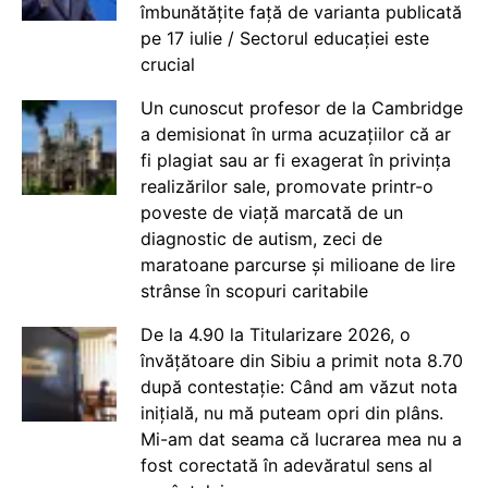
îmbunătățite față de varianta publicată
pe 17 iulie / Sectorul educației este
crucial
Un cunoscut profesor de la Cambridge
a demisionat în urma acuzațiilor că ar
fi plagiat sau ar fi exagerat în privința
realizărilor sale, promovate printr-o
poveste de viață marcată de un
diagnostic de autism, zeci de
maratoane parcurse și milioane de lire
strânse în scopuri caritabile
De la 4.90 la Titularizare 2026, o
învățătoare din Sibiu a primit nota 8.70
după contestație: Când am văzut nota
inițială, nu mă puteam opri din plâns.
Mi-am dat seama că lucrarea mea nu a
fost corectată în adevăratul sens al