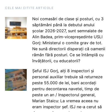
CELE MAI CITITE ARTICOLE
Noi comasări de clase și posturi, cu 3
săptămâni până la debutul anului
școlar 2026-2027, sunt semnalate de
Alin Badea, prim-vicepreședinte USLI
Gorj: Ministerul o comite grav de tot.
Ne sună directorii disperați că oamenii
rămân fără posturi. Ce se întâmplă cu
învățătorii, cu educatorii?
Șeful ISJ Gorj, alți 8 inspectori și
personal auxiliar trebuie să returneze
peste 55.000 de lei, bani acordați
pentru decontarea navetei, timp de
peste un an / Inspectorul general,
Marian Staicu: La vremea aceea nu
eram inspector șef. ISJ ne-a cerut să