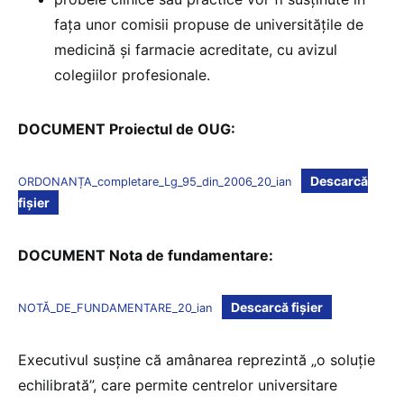
fața unor comisii propuse de universitățile de
medicină și farmacie acreditate, cu avizul
colegiilor profesionale.
DOCUMENT Proiectul de OUG:
Descarcă
ORDONANȚA_completare_Lg_95_din_2006_20_ian
fișier
DOCUMENT Nota de fundamentare:
Descarcă fișier
NOTĂ_DE_FUNDAMENTARE_20_ian
Executivul susține că amânarea reprezintă „o soluție
echilibrată”, care permite centrelor universitare