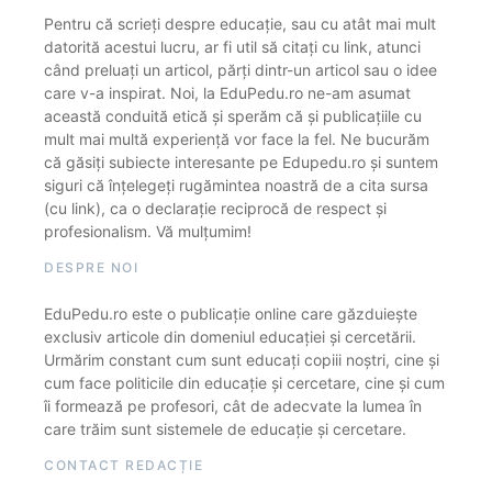
Pentru că scrieți despre educație, sau cu atât mai mult
datorită acestui lucru, ar fi util să citați cu link, atunci
când preluați un articol, părți dintr-un articol sau o idee
care v-a inspirat. Noi, la EduPedu.ro ne-am asumat
această conduită etică și sperăm că și publicațiile cu
mult mai multă experiență vor face la fel. Ne bucurăm
că găsiți subiecte interesante pe Edupedu.ro și suntem
siguri că înțelegeți rugămintea noastră de a cita sursa
(cu link), ca o declarație reciprocă de respect și
profesionalism. Vă mulțumim!
DESPRE NOI
EduPedu.ro este o publicație online care găzduiește
exclusiv articole din domeniul educației și cercetării.
Urmărim constant cum sunt educați copiii noștri, cine și
cum face politicile din educație și cercetare, cine și cum
îi formează pe profesori, cât de adecvate la lumea în
care trăim sunt sistemele de educație și cercetare.
CONTACT REDACȚIE