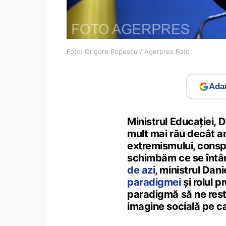
Foto: Grigore Popescu / Agerpres Foto
Adau
Ministrul Educației, D
mult mai rău decât ar
extremismului, conspir
schimbăm ce se întâm
de azi
, ministrul Dan
paradigmei
și rolul 
paradigmă să ne resta
imagine socială pe c