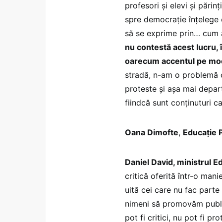
profesori și elevi și pări
spre democrație înțelege c
să se exprime prin… cum a
nu contestă acest lucru, 
oarecum accentul pe mod
stradă, n-am o problemă că
proteste și așa mai depart
fiindcă sunt conținuturi ca
Oana Dimofte
,
Educație P
Daniel David, ministrul E
critică oferită într-o mani
uită cei care nu fac parte
nimeni să promovăm public
pot fi critici, nu pot fi p