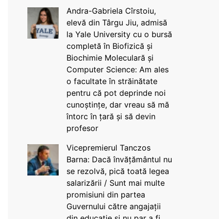
Andra-Gabriela Cîrstoiu,
elevă din Târgu Jiu, admisă
la Yale University cu o bursă
completă în Biofizică și
Biochimie Moleculară și
Computer Science: Am ales
o facultate în străinătate
pentru că pot deprinde noi
cunoștințe, dar vreau să mă
întorc în țară și să devin
profesor
Vicepremierul Tanczos
Barna: Dacă învățământul nu
se rezolvă, pică toată legea
salarizării / Sunt mai multe
promisiuni din partea
Guvernului către angajații
din educație și nu par a fi