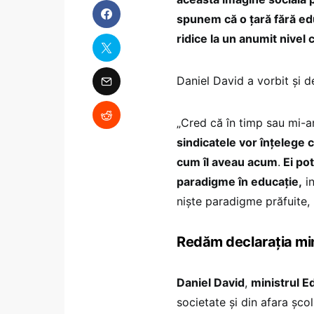
spunem că o țară fără edu
ridice la un anumit nivel c
Daniel David a vorbit și de
„Cred că în timp sau mi-ar
sindicatele vor înțelege 
cum îl aveau acum
.
Ei pot
paradigme în educație,
in
niște paradigme prăfuite,
Redăm declarația min
Daniel David
,
ministrul E
societate și din afara șco