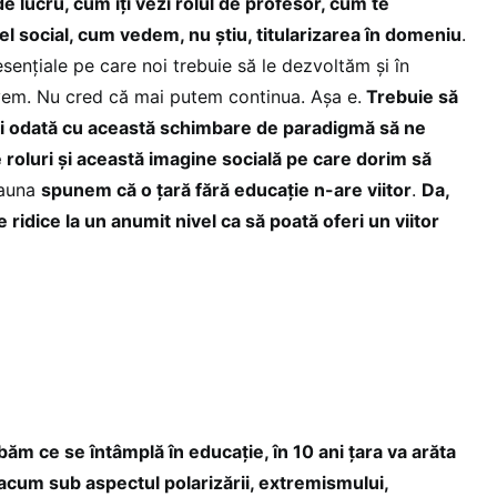
de lucru, cum îți vezi rolul de profesor, cum te
vel social, cum vedem, nu știu, titularizarea în domeniu
.
esențiale pe care noi trebuie să le dezvoltăm și în
vem. Nu cred că mai putem continua. Așa e.
Trebuie să
 odată cu această schimbare de paradigmă să ne
 roluri și această imagine socială pe care dorim să
eauna
spunem că o țară fără educație n-are viitor
.
Da,
 ridice la un anumit nivel ca să poată oferi un viitor
ăm ce se întâmplă în educație, în 10 ani țara va arăta
acum sub aspectul polarizării, extremismului,