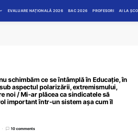
EVALUARE NAȚIONALĂ 2026
BAC 2026
PROFESORI
AI LA ȘC
 nu schimbăm ce se întâmplă în Educație, în
 sub aspectul polarizării, extremismului,
re noi / Mi-ar plăcea ca sindicatele să
rol important într-un sistem așa cum îl
10 comments