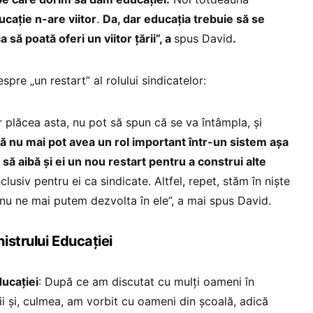
cație n-are viitor
.
Da, dar educația trebuie să se
a să poată oferi un viitor țării”, a
spus David
.
spre „un restart” al rolului sindicatelor:
 plăcea asta, nu pot să spun că se va întâmpla, și
că nu mai pot avea un rol important într-un sistem așa
 să aibă și ei un nou restart pentru a construi alte
clusiv pentru ei ca sindicate. Altfel, repet, stăm în niște
 nu ne mai putem dezvolta în ele”, a mai spus David.
istrului Educației
ducației
: După ce am discutat cu mulți oameni în
lii și, culmea, am vorbit cu oameni din școală, adică