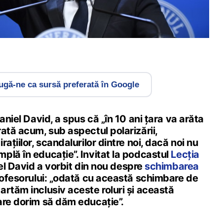
gă-ne ca sursă preferată în Google
aniel David, a spus că „în 10 ani țara va arăta
ată acum, sub aspectul polarizării,
ațiilor, scandalurilor dintre noi, dacă noi nu
plă în educație”. Invitat la podcastul
Lecția
iel David a vorbit din nou despre
schimbarea
profesorului: „odată cu această schimbare de
rtăm inclusiv aceste roluri și această
are dorim să dăm educație”.