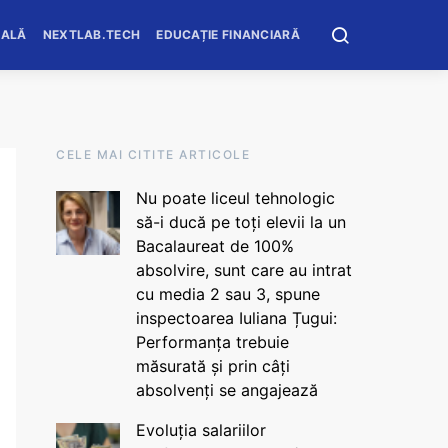
OALĂ
NEXTLAB.TECH
EDUCAȚIE FINANCIARĂ
CELE MAI CITITE ARTICOLE
Nu poate liceul tehnologic
să-i ducă pe toți elevii la un
Bacalaureat de 100%
absolvire, sunt care au intrat
cu media 2 sau 3, spune
inspectoarea Iuliana Țugui:
Performanța trebuie
măsurată și prin câți
absolvenți se angajează
Evoluția salariilor