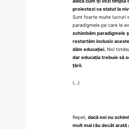
adică cum îți vezi timpul 
proiectezi ca statut la ni
Sunt foarte multe lucruri 
paradigmele pe care le a
schimbăm paradigmele și
restartăm inclusiv aceste
dăm educației.
Noi totd
dar educația trebuie să se
țării.
(…)
Repet,
dacă noi nu schimb
mult mai rău decât arată 