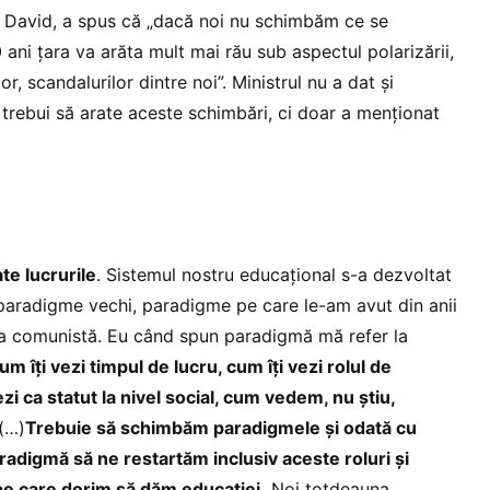
el David, a spus că „dacă noi nu schimbăm ce se
0 ani țara va arăta mult mai rău sub aspectul polarizării,
or, scandalurilor dintre noi”. Ministrul nu a dat și
rebui să arate aceste schimbări, ci doar a menționat
te lucrurile
. Sistemul nostru educațional s-a dezvoltat
paradigme vechi, paradigme pe care le-am avut din anii
da comunistă. Eu când spun paradigmă mă refer la
um îți vezi timpul de lucru, cum îți vezi rolul de
i ca statut la nivel social, cum vedem, nu știu,
 (…)
Trebuie să schimbăm paradigmele și odată cu
adigmă să ne restartăm inclusiv aceste roluri și
pe care dorim să dăm educației.
Noi totdeauna