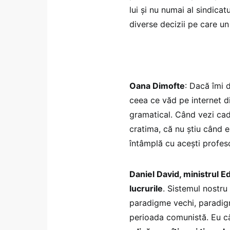
lui și nu numai al sindicat
diverse decizii pe care un
Oana Dimofte
: Dacă îmi 
ceea ce văd pe internet di
gramatical. Când vezi cad
cratima, că nu știu când 
întâmplă cu acești profes
Daniel David, ministrul E
lucrurile
. Sistemul nostru
paradigme vechi, paradigm
perioada comunistă. Eu c