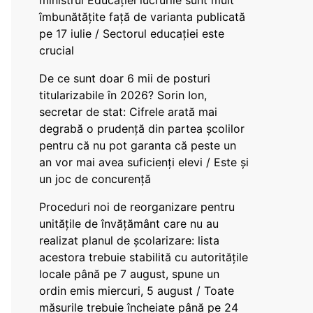
ministrul Educației lucrurile sunt mult
îmbunătățite față de varianta publicată
pe 17 iulie / Sectorul educației este
crucial
De ce sunt doar 6 mii de posturi
titularizabile în 2026? Sorin Ion,
secretar de stat: Cifrele arată mai
degrabă o prudență din partea școlilor
pentru că nu pot garanta că peste un
an vor mai avea suficienți elevi / Este și
un joc de concurență
Proceduri noi de reorganizare pentru
unitățile de învățământ care nu au
realizat planul de școlarizare: lista
acestora trebuie stabilită cu autoritățile
locale până pe 7 august, spune un
ordin emis miercuri, 5 august / Toate
măsurile trebuie încheiate până pe 24