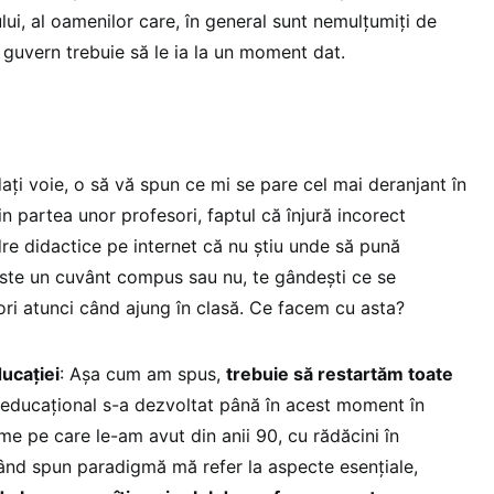
ului, al oamenilor care, în general sunt nemulțumiți de
 guvern trebuie să le ia la un moment dat.
dați voie, o să vă spun ce mi se pare cel mai deranjant în
n partea unor profesori, faptul că înjură incorect
re didactice pe internet că nu știu unde să pună
este un cuvânt compus sau nu, te gândești ce se
ori atunci când ajung în clasă. Ce facem cu asta?
ducației
: Așa cum am spus,
trebuie să restartăm toate
 educațional s-a dezvoltat până în acest moment în
e pe care le-am avut din anii 90, cu rădăcini în
ând spun paradigmă mă refer la aspecte esențiale,