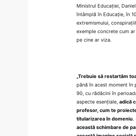
Ministrul Educației, Dani
întâmplă în Educație, în 1
extremismului, conspirațiil
exemple concrete cum ar t
pe cine ar viza.
„Trebuie să restartăm toa
până în acest moment în 
90, cu rădăcini în perioa
aspecte esențiale,
adică c
profesor, cum te proiectez
titularizarea în domeniu
.
această schimbare de par
această imagine socială 