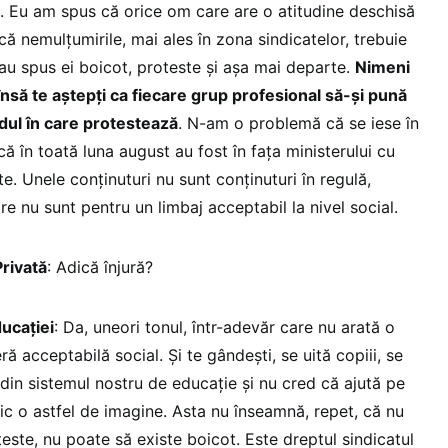
nți. Eu am spus că orice om care are o atitudine deschisă
ă nemulțumirile, mai ales în zona sindicatelor, trebuie
u spus ei boicot, proteste și așa mai departe.
Nimeni
însă te aștepți ca fiecare grup profesional să-și pună
ul în care protestează
. N-am o problemă că se iese în
 în toată luna august au fost în fața ministerului cu
e. Unele conținuturi nu sunt conținuturi în regulă,
re nu sunt pentru un limbaj acceptabil la nivel social.
rivată
: Adică înjură?
ducației
: Da, uneori tonul, într-adevăr care nu arată o
eră acceptabilă social. Și te gândești, se uită copiii, se
 din sistemul nostru de educație și nu cred că ajută pe
 o astfel de imagine. Asta nu înseamnă, repet, că nu
roteste, nu poate să existe boicot. Este dreptul sindicatul