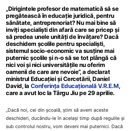
„Dirigintele profesor de matematică să se
pregătească în educație juridică, pentru
sănătate, antreprenoriat? Nu mai bine să
inviți specialiști din afară care se pricep și
să predea unele unități de învățare? Dacă
deschidem școlile pentru specialiști,
sistemul socio-economic va susține mai
puternic școlile și n-o să se tot plângă că
nici voi și nici universitățile nu oferim
oamenii de care are nevoie”, a declarat
ministrul Educației și Cercetării, Daniel
David, la
Conferința Educațională V.R.E.M
,
care a avut loc la Târgu Jiu pe 29 aprilie.
„Dacă noi, cei din școală, știm să avem aceste
deschideri, ducându-le în același timp după regulile și
sub controlul nostru, vom deveni mai puternici. Dacă