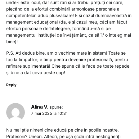
unde-i este locul, dar sunt rari și ar trebui prețuiți cei care,
plecând de la efortul combinării armonioase personale a
competentelor, aduc plusvaloare! E și cazul dumneavoastră în
management educațional (da, e și cazul meu, căci am făcut
eforturi personale de înțelegere, formându-mă si pe
managementul instituției de învățământ, ca să îl/ o înțeleg mai
bine)!
P.S. Ați dedus bine, am o vechime mare în sistem! Toate se
fac la timpul lor; e timp pentru devenire profesională, pentru
rafinare suplimentară! Cine spune că le face pe toate repede
și bine a dat ceva peste cap!
Reply
Alina V.
spune:
7 mai 2025 la 10:31
Nu mai știe nimeni cine educă pe cine în școlile noastre.
Profesorii? Uneori. Alteori, pe ușa școlii intră nestingheriți