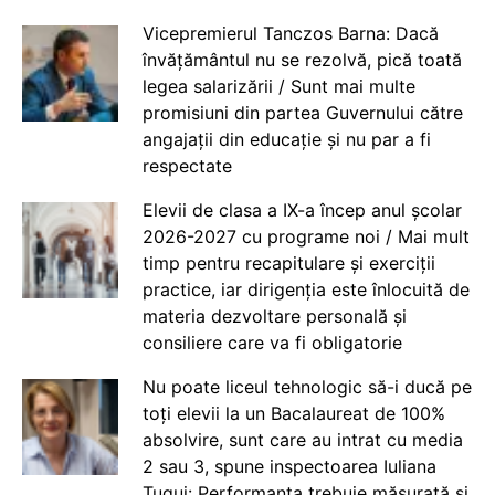
Vicepremierul Tanczos Barna: Dacă
învățământul nu se rezolvă, pică toată
legea salarizării / Sunt mai multe
promisiuni din partea Guvernului către
angajații din educație și nu par a fi
respectate
Elevii de clasa a IX-a încep anul școlar
2026-2027 cu programe noi / Mai mult
timp pentru recapitulare și exerciții
practice, iar dirigenția este înlocuită de
materia dezvoltare personală și
consiliere care va fi obligatorie
Nu poate liceul tehnologic să-i ducă pe
toți elevii la un Bacalaureat de 100%
absolvire, sunt care au intrat cu media
2 sau 3, spune inspectoarea Iuliana
Țugui: Performanța trebuie măsurată și