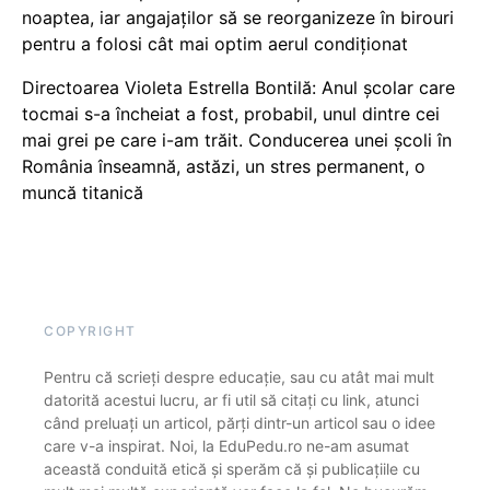
noaptea, iar angajaților să se reorganizeze în birouri
pentru a folosi cât mai optim aerul condiționat
Directoarea Violeta Estrella Bontilă: Anul școlar care
tocmai s-a încheiat a fost, probabil, unul dintre cei
mai grei pe care i-am trăit. Conducerea unei școli în
România înseamnă, astăzi, un stres permanent, o
muncă titanică
COPYRIGHT
Pentru că scrieți despre educație, sau cu atât mai mult
datorită acestui lucru, ar fi util să citați cu link, atunci
când preluați un articol, părți dintr-un articol sau o idee
care v-a inspirat. Noi, la EduPedu.ro ne-am asumat
această conduită etică și sperăm că și publicațiile cu