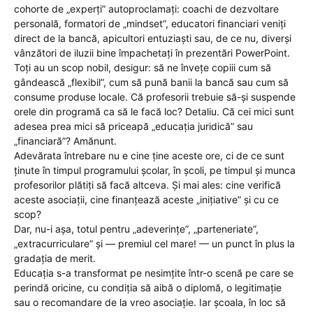
cohorte de „experți” autoproclamați: coachi de dezvoltare
personală, formatori de „mindset”, educatori financiari veniți
direct de la bancă, apicultori entuziaști sau, de ce nu, diverși
vânzători de iluzii bine împachetați în prezentări PowerPoint.
Toți au un scop nobil, desigur: să ne învețe copiii cum să
gândească „flexibil”, cum să pună banii la bancă sau cum să
consume produse locale. Că profesorii trebuie să-și suspende
orele din programă ca să le facă loc? Detaliu. Că cei mici sunt
adesea prea mici să priceapă „educația juridică” sau
„financiară”? Amănunt.
Adevărata întrebare nu e cine ține aceste ore, ci de ce sunt
ținute în timpul programului școlar, în școli, pe timpul și munca
profesorilor plătiți să facă altceva. Și mai ales: cine verifică
aceste asociații, cine finanțează aceste „inițiative” și cu ce
scop?
Dar, nu-i așa, totul pentru „adeverințe”, „parteneriate”,
„extracurriculare” și — premiul cel mare! — un punct în plus la
gradația de merit.
Educația s-a transformat pe nesimțite într-o scenă pe care se
perindă oricine, cu condiția să aibă o diplomă, o legitimație
sau o recomandare de la vreo asociație. Iar școala, în loc să