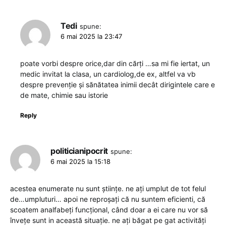
Tedi
spune:
6 mai 2025 la 23:47
poate vorbi despre orice,dar din cărți …sa mi fie iertat, un
medic invitat la clasa, un cardiolog,de ex, altfel va vb
despre prevenție și sănătatea inimii decât dirigintele care e
de mate, chimie sau istorie
Reply
politicianipocrit
spune:
6 mai 2025 la 15:18
acestea enumerate nu sunt științe. ne ați umplut de tot felul
de…umpluturi… apoi ne reproșați că nu suntem eficienti, că
scoatem analfabeți funcțional, când doar a ei care nu vor să
învețe sunt in această situație. ne ați băgat pe gat activități