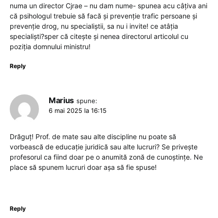
numa un director Cjrae – nu dam nume- spunea acu câțiva ani
că psihologul trebuie să facă și prevenție trafic persoane și
prevenție drog, nu specialiștii, sa nu i invite! ce atâția
specialiști?sper că citește și nenea directorul articolul cu
poziția domnului ministru!
Reply
Marius
spune:
6 mai 2025 la 16:15
Drăguț! Prof. de mate sau alte discipline nu poate să
vorbească de educație juridică sau alte lucruri? Se privește
profesorul ca fiind doar pe o anumită zonă de cunoștințe. Ne
place să spunem lucruri doar așa să fie spuse!
Reply