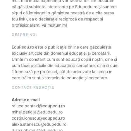
mult mai multă experiență vor face la fel. Ne bucurăm
că găsiți subiecte interesante pe Edupedu.ro și suntem
siguri că înțelegeți rugămintea noastră de a cita sursa
(cu link), ca o declarație reciprocă de respect și
profesionalism. Vă mulțumim!
DESPRE NOI
EduPedu.ro este o publicație online care găzduiește
exclusiv articole din domeniul educației și cercetării.
Urmărim constant cum sunt educați copiii noștri, cine și
cum face politicile din educație și cercetare, cine și cum
îi formează pe profesori, cât de adecvate la lumea în
care trăim sunt sistemele de educație și cercetare.
CONTACT REDACȚIE
Adrese e-mail
raluca.pantazi@edupedu.ro
mihai.peticila@edupedu.ro
costin.ionescu@edupedu.ro
alexa.stanescu@edupedu.ro
diana.ghimisi@edupedu.ro