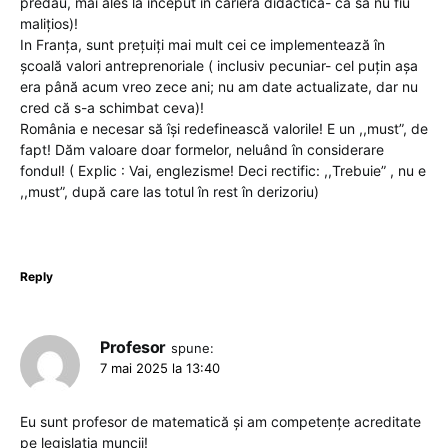
predau, mai ales la inceput în cariera didactică- ca să nu fiu
malițios)!
In Franța, sunt prețuiți mai mult cei ce implementează în
școală valori antreprenoriale ( inclusiv pecuniar- cel puțin așa
era până acum vreo zece ani; nu am date actualizate, dar nu
cred că s-a schimbat ceva)!
România e necesar să își redefinească valorile! E un ,,must”, de
fapt! Dăm valoare doar formelor, neluând în considerare
fondul! ( Explic : Vai, englezisme! Deci rectific: ,,Trebuie” , nu e
,,must”, după care las totul în rest în derizoriu)
Reply
Profesor
spune:
7 mai 2025 la 13:40
Eu sunt profesor de matematică și am competențe acreditate
pe legislația muncii!