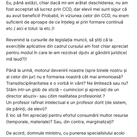
Eu, până astăzi, chiar dacă mi-am arătat deschiderea, nu am
fost acceptat să lucrez prin CCD, dar elevii mei sunt sigur că
au avut beneficii! Probabil, in viziunea celor din CCD, nu eram
suficient de aproape de ce înțeleg ei prin formare continuă
etc.( aici e totul: la etc.)!
Revenind la cursurile de legislația muncii, să știți că la
exercițiile aplicative din cadrul cursului am fost chiar apreciat
pentru modul în care le-am rezolvat dpdv al gândirii juridice(
mă laud?)!
Până la urmă, motorul devenirii noastre (spre binele nostru și
al celor din jur) nu e formarea noastră cât mai armonioasă?
Transdisciplinaritatea e o vorbă in vânt? Ne limitează sau nu?
Stăm intr-un glob de sticlă – cuminciori și apreciați de un
director abuziv- sau citim realitatea profesionist ?
Un profesor rafinat intelectual e un profesor dorit (de sistem,
de părinți, de elevi)?
E loc să fim apreciați pentru efortul consumării multor resurse
(temporale, materiale)? Sau, din contra, marginalizați?
De acord, domnule ministru, cu punerea specialistului acolo