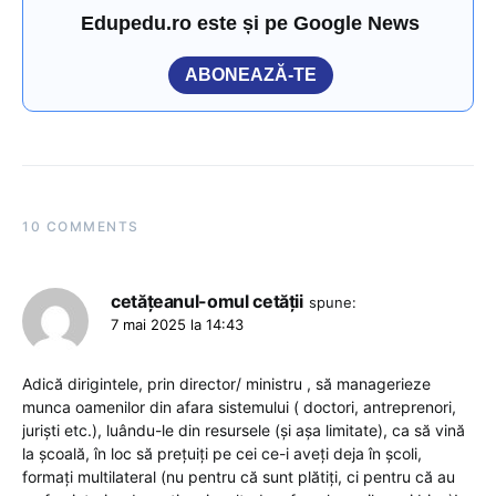
Edupedu.ro este și pe Google News
ABONEAZĂ-TE
10 COMMENTS
cetățeanul-omul cetății
spune:
7 mai 2025 la 14:43
Adică dirigintele, prin director/ ministru , să managerieze
munca oamenilor din afara sistemului ( doctori, antreprenori,
juriști etc.), luându-le din resursele (și așa limitate), ca să vină
la școală, în loc să prețuiți pe cei ce-i aveți deja în școli,
formați multilateral (nu pentru că sunt plătiți, ci pentru că au