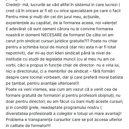
Credeți- mă, lucrurile se văd altfel în sistemul in care lucrezi (
cred că în oricare ar fi el) cu orice specializare pe care o faci!
Pentru mine și mulți din cei din jurul meu, acțiunile,
experiențele au capătat, de la formarea aceea, noi valențe!
E adevărat că sunt oameni cărora nu le convine formarea
noastră in domenii NECESARE de formare! De câte ori am
cerut prin sindicat cursuri juridice gratuite?!? Poate nu chiar
pentru a schimba locul de muncă (dar nici asta n-ar fi total
nepotrivit), dar mi-aș dori lideri sindicali până la nivel de
instituție cu studii de legislația muncii (cu al meu nu am ce
vorbi, căci e propus in funcție chiar de director- nu e vina lui,
nici a directorului, ci a membrilor de sindicat – fără formări
despre care tocmai vorbeam, dar și care preferă moral batista
pe țambal, pentru avantaje ulterioare!)!
Poate va veni vremea, asa cum am vazut că a venit cea de
formare gratuită de formatori și pentru profesorii obișnuiți, nu
doar pentru directori; eu am făcut cu bani mulți aceste cursuri;
și in condiții grele, neadaptate programului nostru (
diversitatea profesională a colegilor e totuși un mare avantaj)!
Problema e transparența cursurilor care se pot accesa ulterior
in calitate de formator!!!