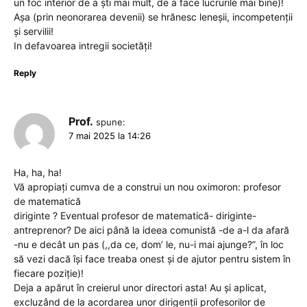
un foc interior de a ști mai mult, de a face lucrurile mai bine)!
Așa (prin neonorarea devenii) se hrănesc leneșii, incompetenții
și servilii!
In defavoarea intregii societăți!
Reply
Prof.
spune:
7 mai 2025 la 14:26
Ha, ha, ha!
Vă apropiați cumva de a construi un nou oximoron: profesor
de matematică
diriginte ? Eventual profesor de matematică- diriginte-
antreprenor? De aici până la ideea comunistă -de a-l da afară
-nu e decât un pas (,,da ce, dom’ le, nu-i mai ajunge?”, în loc
să vezi dacă își face treaba onest și de ajutor pentru sistem în
fiecare poziție)!
Deja a apărut în creierul unor directori asta! Au și aplicat,
excluzând de la acordarea unor dirigenții profesorilor de