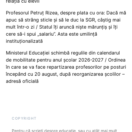
relația cu elevii
Profesorul Petruț Rizea, despre plata cu ora: Dacă mă
apuc să strâng sticle și să le duc la SGR, câștig mai
mult într-o zi / Statul îți aruncă niște mărunțiș și îți
cere să-i spui „salariu”. Asta este umilință
instituționalizată
Ministerul Educației schimbă regulile din calendarul
de mobilitate pentru anul școlar 2026-2027 / Ordinea
în care se va face repartizarea profesorilor pe posturi
începând cu 20 august, după reorganizarea școlilor –
adresă oficială
COPYRIGHT
Pentru că scrieți despre educație, sau cu atât mai mult