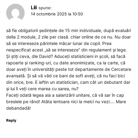
Lili
spune:
14 octombrie 2025 la 10:50
să fie obligatorii ședințele de 15 min individuale, după evaluări
della 2 module, 2 zile per clasă. chiar online de ce nu. Nu doar
să se intereseze părintele măcar lunar de copil. Prea
nespecificat acest „să se intereseze” din regulament și lege.
Și știți ceva, dle David? Aduceți statisticieni in școli, să facă
rapoarte și ranking-uri, cu date anonimizate, ca la carte, că
doar aveți în universități peste tot departamente de Cercetare
avansată. Și să vă văd ce bani de soft aveți, că nu faci bici
din orice, bre. E ieftin un statistician, cam cât un debutant dar
și lui îi veți cere marea cu sarea, nu?
Faceți odată legea aia a salarizării unitare, că vă sar în cap
breslele pe rând! Atâta lentoare nici la melci nu vezi…. Mare
debandadă!
Reply