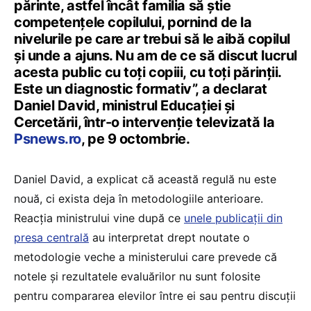
părinte, astfel încât familia să știe
competențele copilului, pornind de la
nivelurile pe care ar trebui să le aibă copilul
și unde a ajuns. Nu am de ce să discut lucrul
acesta public cu toți copiii, cu toți părinții.
Este un diagnostic formativ”, a declarat
Daniel David, ministrul Educației și
Cercetării, într-o intervenție televizată la
Psnews.ro
, pe 9 octombrie.
Daniel David, a explicat că această regulă nu este
nouă, ci exista deja în metodologiile anterioare.
Reacția ministrului vine după ce
unele publicații din
presa centrală
au interpretat drept noutate o
metodologie veche a ministerului care prevede că
notele și rezultatele evaluărilor nu sunt folosite
pentru compararea elevilor între ei sau pentru discuții