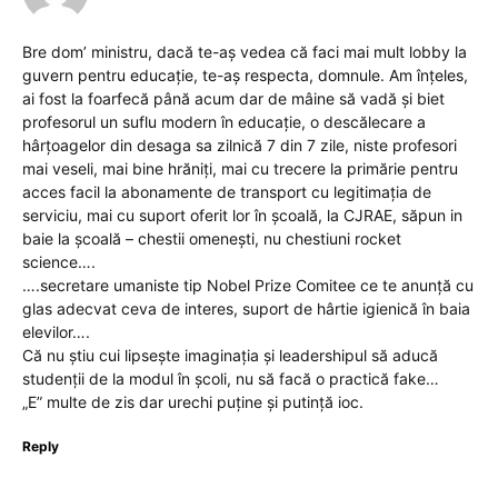
Bre dom’ ministru, dacă te-aș vedea că faci mai mult lobby la
guvern pentru educație, te-aș respecta, domnule. Am înțeles,
ai fost la foarfecă până acum dar de mâine să vadă și biet
profesorul un suflu modern în educație, o descălecare a
hârțoagelor din desaga sa zilnică 7 din 7 zile, niste profesori
mai veseli, mai bine hrăniți, mai cu trecere la primărie pentru
acces facil la abonamente de transport cu legitimația de
serviciu, mai cu suport oferit lor în școală, la CJRAE, săpun in
baie la școală – chestii omenești, nu chestiuni rocket
science….
….secretare umaniste tip Nobel Prize Comitee ce te anunță cu
glas adecvat ceva de interes, suport de hârtie igienică în baia
elevilor….
Că nu știu cui lipsește imaginația și leadershipul să aducă
studenții de la modul în școli, nu să facă o practică fake…
„E” multe de zis dar urechi puține și putință ioc.
Reply