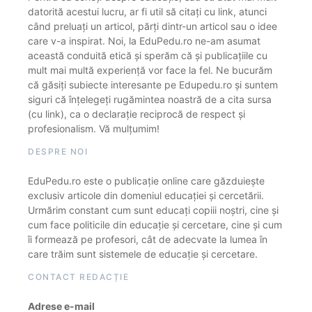
datorită acestui lucru, ar fi util să citați cu link, atunci
când preluați un articol, părți dintr-un articol sau o idee
care v-a inspirat. Noi, la EduPedu.ro ne-am asumat
această conduită etică și sperăm că și publicațiile cu
mult mai multă experiență vor face la fel. Ne bucurăm
că găsiți subiecte interesante pe Edupedu.ro și suntem
siguri că înțelegeți rugămintea noastră de a cita sursa
(cu link), ca o declarație reciprocă de respect și
profesionalism. Vă mulțumim!
DESPRE NOI
EduPedu.ro este o publicație online care găzduiește
exclusiv articole din domeniul educației și cercetării.
Urmărim constant cum sunt educați copiii noștri, cine și
cum face politicile din educație și cercetare, cine și cum
îi formează pe profesori, cât de adecvate la lumea în
care trăim sunt sistemele de educație și cercetare.
CONTACT REDACȚIE
Adrese e-mail