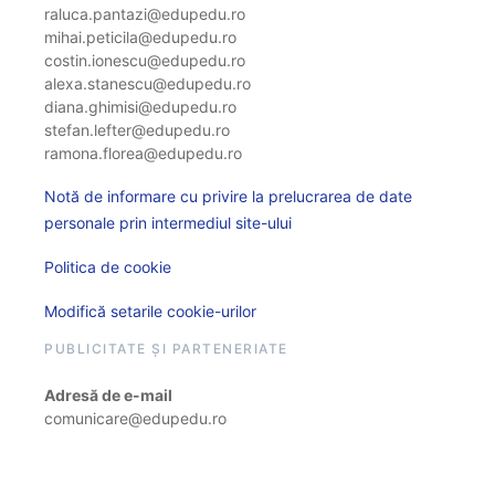
raluca.pantazi@edupedu.ro
mihai.peticila@edupedu.ro
costin.ionescu@edupedu.ro
alexa.stanescu@edupedu.ro
diana.ghimisi@edupedu.ro
stefan.lefter@edupedu.ro
ramona.florea@edupedu.ro
Notă de informare cu privire la prelucrarea de date
personale prin intermediul site-ului
Politica de cookie
Modifică setarile cookie-urilor
PUBLICITATE ȘI PARTENERIATE
Adresă de e-mail
comunicare@edupedu.ro