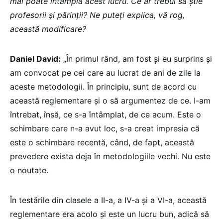
mai poate întâmpla acest lucru. Ce ar trebui să știe
profesorii și părinții? Ne puteți explica, vă rog,
această modificare?
Daniel David:
„În primul rând, am fost și eu surprins și
am convocat pe cei care au lucrat de ani de zile la
aceste metodologii. În principiu, sunt de acord cu
această reglementare și o să argumentez de ce. I-am
întrebat, însă, ce s-a întâmplat, de ce acum. Este o
schimbare care n-a avut loc, s-a creat impresia că
este o schimbare recentă, când, de fapt, această
prevedere exista deja în metodologiile vechi. Nu este
o noutate.
În testările din clasele a II-a, a IV-a și a VI-a, această
reglementare era acolo și este un lucru bun, adică să