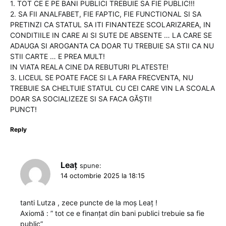
1. TOT CE E PE BANI PUBLICI TREBUIE SA FIE PUBLIC!!!
2. SA FII ANALFABET, FIE FAPTIC, FIE FUNCTIONAL SI SA
PRETINZI CA STATUL SA ITI FINANTEZE SCOLARIZAREA, IN
CONDITIILE IN CARE AI SI SUTE DE ABSENTE … LA CARE SE
ADAUGA SI AROGANTA CA DOAR TU TREBUIE SA STII CA NU
STII CARTE … E PREA MULT!
IN VIATA REALA CINE DA REBUTURI PLATESTE!
3. LICEUL SE POATE FACE SI LA FARA FRECVENTA, NU
TREBUIE SA CHELTUIE STATUL CU CEI CARE VIN LA SCOALA
DOAR SA SOCIALIZEZE SI SA FACA GĂŞTI!
PUNCT!
Reply
Leaț
spune:
14 octombrie 2025 la 18:15
tanti Lutza , zece puncte de la moș Leaț !
Axiomă : ” tot ce e finanțat din bani publici trebuie sa fie
public”