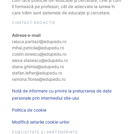
cum face politicile din educație și cercetare, cine și cum
îi formează pe profesori, cât de adecvate la lumea în
care trăim sunt sistemele de educație și cercetare.
CONTACT REDACȚIE
Adrese e-mail
raluca.pantazi@edupedu.ro
mihai.peticila@edupedu.ro
costin.ionescu@edupedu.ro
alexa.stanescu@edupedu.ro
diana.ghimisi@edupedu.ro
stefan.lefter@edupedu.ro
ramona.florea@edupedu.ro
Notă de informare cu privire la prelucrarea de date
personale prin intermediul site-ului
Politica de cookie
Modifică setarile cookie-urilor
PUBLICITATE ȘI PARTENERIATE