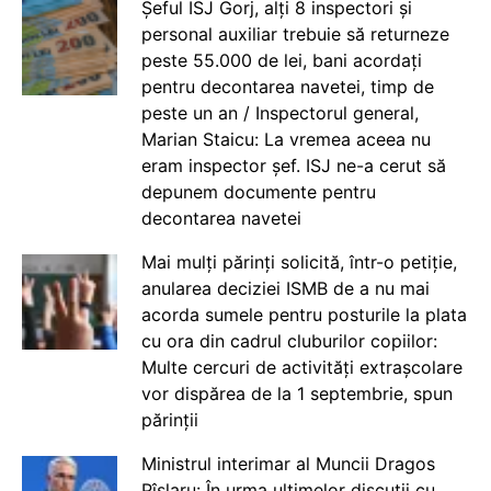
Șeful ISJ Gorj, alți 8 inspectori și
personal auxiliar trebuie să returneze
peste 55.000 de lei, bani acordați
pentru decontarea navetei, timp de
peste un an / Inspectorul general,
Marian Staicu: La vremea aceea nu
eram inspector șef. ISJ ne-a cerut să
depunem documente pentru
decontarea navetei
Mai mulți părinți solicită, într-o petiție,
anularea deciziei ISMB de a nu mai
acorda sumele pentru posturile la plata
cu ora din cadrul cluburilor copiilor:
Multe cercuri de activități extrașcolare
vor dispărea de la 1 septembrie, spun
părinții
Ministrul interimar al Muncii Dragos
Pîslaru: În urma ultimelor discuții cu