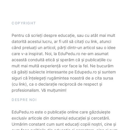
COPYRIGHT
Pentru că scrieți despre educație, sau cu atât mai mult
datorită acestui lucru, ar fi util să citați cu link, atunci
când preluați un articol, părți dintr-un articol sau o idee
care v-a inspirat. Noi, la EduPedu.ro ne-am asumat
această conduită etică și sperăm că și publicațiile cu
mult mai multă experiență vor face la fel. Ne bucurăm
că găsiți subiecte interesante pe Edupedu.ro și suntem
siguri că înțelegeți rugămintea noastră de a cita sursa
(cu link), ca o declarație reciprocă de respect și
profesionalism. Vă mulțumim!
DESPRE NOI
EduPedu.ro este o publicație online care găzduiește
exclusiv articole din domeniul educației și cercetării.
Urmărim constant cum sunt educați copiii noștri, cine și