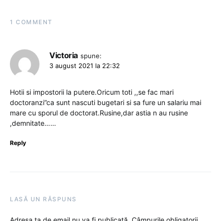
1 COMMENT
Victoria
spune:
3 august 2021 la 22:32
Hotii si impostorii la putere.Oricum toti ,,se fac mari
doctoranzi”ca sunt nascuti bugetari si sa fure un salariu mai
mare cu sporul de doctorat.Rusine,dar astia n au rusine
,demnitate……
Reply
LASĂ UN RĂSPUNS
Adresa ta de email nu va fi publicată.
Câmpurile obligatorii