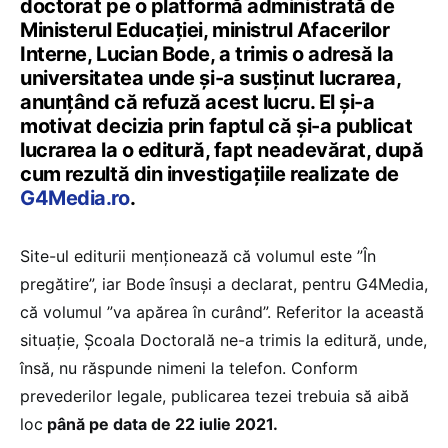
doctorat pe o platformă administrată de
Ministerul Educației, ministrul Afacerilor
Interne, Lucian Bode, a trimis o adresă la
universitatea unde și-a susținut lucrarea,
anunțând că refuză acest lucru. El și-a
motivat decizia prin faptul că și-a publicat
lucrarea la o editură, fapt neadevărat, după
cum rezultă din investigațiile realizate de
G4Media.ro
.
Site-ul editurii menționează că volumul este ”În
pregătire”, iar Bode însuși a declarat, pentru G4Media,
că volumul ”va apărea în curând”. Referitor la această
situație, Școala Doctorală ne-a trimis la editură, unde,
însă, nu răspunde nimeni la telefon. Conform
prevederilor legale, publicarea tezei trebuia să aibă
loc
până pe data de 22 iulie 2021.