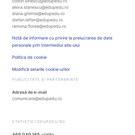
costin.ionescu@edupedu.ro
alexa.stanescu@edupedu.ro
diana.ghimisi@edupedu.ro
stefan.lefter@edupedu.ro
ramona.florea@edupedu.ro
Notă de informare cu privire la prelucrarea de date
personale prin intermediul site-ului
Politica de cookie
Modifică setarile cookie-urilor
PUBLICITATE ȘI PARTENERIATE
Adresă de e-mail
comunicare@edupedu.ro
STATISTICI EDUPEDU.RO
466.049.165 vizite