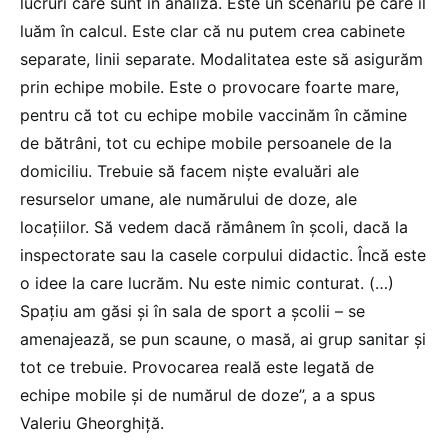
lucruri care sunt în analiză. Este un scenariu pe care îl
luăm în calcul. Este clar că nu putem crea cabinete
separate, linii separate. Modalitatea este să asigurăm
prin echipe mobile. Este o provocare foarte mare,
pentru că tot cu echipe mobile vaccinăm în cămine
de bătrâni, tot cu echipe mobile persoanele de la
domiciliu. Trebuie să facem nişte evaluări ale
resurselor umane, ale numărului de doze, ale
locaţiilor. Să vedem dacă rămânem în şcoli, dacă la
inspectorate sau la casele corpului didactic. Încă este
o idee la care lucrăm. Nu este nimic conturat. (…)
Spaţiu am găsi şi în sala de sport a şcolii – se
amenajează, se pun scaune, o masă, ai grup sanitar şi
tot ce trebuie. Provocarea reală este legată de
echipe mobile şi de numărul de doze”, a a spus
Valeriu Gheorghiță.