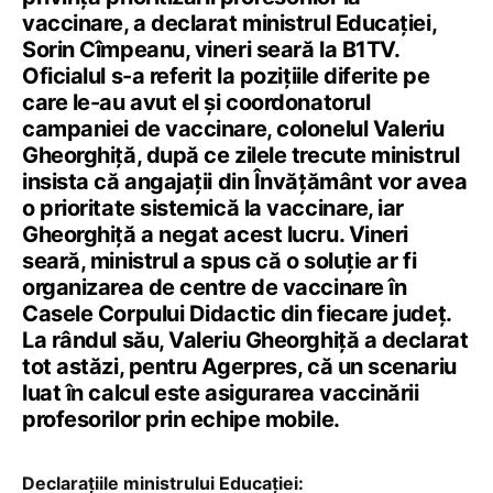
vaccinare, a declarat ministrul Educației,
Sorin Cîmpeanu, vineri seară la B1TV.
Oficialul s-a referit la pozițiile diferite pe
care le-au avut el și coordonatorul
campaniei de vaccinare, colonelul Valeriu
Gheorghiță, după ce zilele trecute ministrul
insista că angajații din Învățământ vor avea
o prioritate sistemică la vaccinare, iar
Gheorghiță a negat acest lucru. Vineri
seară, ministrul a spus că o soluție ar fi
organizarea de centre de vaccinare în
Casele Corpului Didactic din fiecare județ.
La rândul său, Valeriu Gheorghiță a declarat
tot astăzi, pentru Agerpres, că un scenariu
luat în calcul este asigurarea vaccinării
profesorilor prin echipe mobile.
Declarațiile ministrului Educației: