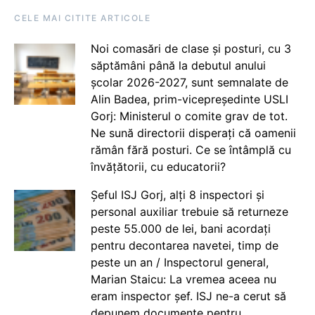
CELE MAI CITITE ARTICOLE
Noi comasări de clase și posturi, cu 3
săptămâni până la debutul anului
școlar 2026-2027, sunt semnalate de
Alin Badea, prim-vicepreședinte USLI
Gorj: Ministerul o comite grav de tot.
Ne sună directorii disperați că oamenii
rămân fără posturi. Ce se întâmplă cu
învățătorii, cu educatorii?
Șeful ISJ Gorj, alți 8 inspectori și
personal auxiliar trebuie să returneze
peste 55.000 de lei, bani acordați
pentru decontarea navetei, timp de
peste un an / Inspectorul general,
Marian Staicu: La vremea aceea nu
eram inspector șef. ISJ ne-a cerut să
depunem documente pentru