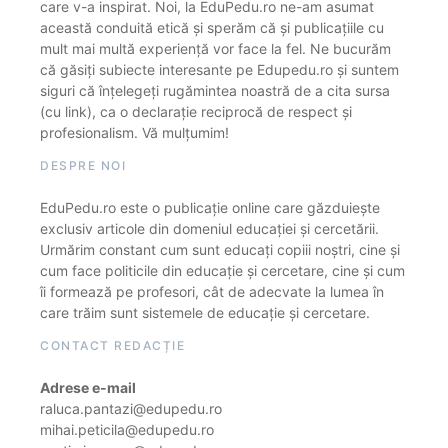
care v-a inspirat. Noi, la EduPedu.ro ne-am asumat
această conduită etică și sperăm că și publicațiile cu
mult mai multă experiență vor face la fel. Ne bucurăm
că găsiți subiecte interesante pe Edupedu.ro și suntem
siguri că înțelegeți rugămintea noastră de a cita sursa
(cu link), ca o declarație reciprocă de respect și
profesionalism. Vă mulțumim!
DESPRE NOI
EduPedu.ro este o publicație online care găzduiește
exclusiv articole din domeniul educației și cercetării.
Urmărim constant cum sunt educați copiii noștri, cine și
cum face politicile din educație și cercetare, cine și cum
îi formează pe profesori, cât de adecvate la lumea în
care trăim sunt sistemele de educație și cercetare.
CONTACT REDACȚIE
Adrese e-mail
raluca.pantazi@edupedu.ro
mihai.peticila@edupedu.ro