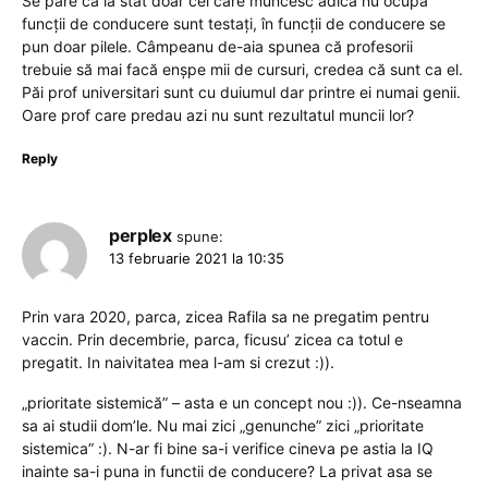
Se pare că la stat doar cei care muncesc adică nu ocupă
funcții de conducere sunt testați, în funcții de conducere se
pun doar pilele. Câmpeanu de-aia spunea că profesorii
trebuie să mai facă enșpe mii de cursuri, credea că sunt ca el.
Păi prof universitari sunt cu duiumul dar printre ei numai genii.
Oare prof care predau azi nu sunt rezultatul muncii lor?
Reply
perplex
spune:
13 februarie 2021 la 10:35
Prin vara 2020, parca, zicea Rafila sa ne pregatim pentru
vaccin. Prin decembrie, parca, ficusu’ zicea ca totul e
pregatit. In naivitatea mea l-am si crezut :)).
„prioritate sistemică” – asta e un concept nou :)). Ce-nseamna
sa ai studii dom’le. Nu mai zici „genunche” zici „prioritate
sistemica” :). N-ar fi bine sa-i verifice cineva pe astia la IQ
inainte sa-i puna in functii de conducere? La privat asa se