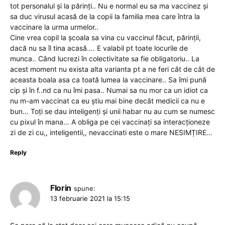
tot personalul și la părinți.. Nu e normal eu sa ma vaccinez și
sa duc virusul acasă de la copii la familia mea care întra la
vaccinare la urma urmelor..
Cine vrea copil la școala sa vina cu vaccinul făcut, părinții,
dacă nu sa îl tina acasă…. E valabil pt toate locurile de
munca.. Când lucrezi în colectivitate sa fie obligatoriu.. La
acest moment nu exista alta varianta pt a ne feri cât de cât de
aceasta boala asa ca toată lumea la vaccinare.. Sa îmi pună
cip și în f..nd ca nu îmi pasa.. Numai sa nu mor ca un idiot ca
nu m-am vaccinat ca eu știu mai bine decât medicii ca nu e
bun… Toți se dau inteligenți și unii habar nu au cum se numesc
cu pixul în mana… A obliga pe cei vaccinați sa interacționeze
zi de zi cu,, inteligentii,, nevaccinati este o mare NESIMȚIRE…
Reply
Florin
spune:
13 februarie 2021 la 15:15