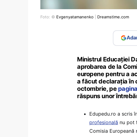
Foto: ©
Evgenyatamanenko
|
Dreamstime.com
Adau
Ministrul Educației D
aprobarea de la Comis
europene pentru a ac
a făcut declarația în
octombrie, pe
pagina
răspuns unor întrebă
Edupedu.ro a scris î
profesională
nu pot 
Comisia Europeană n