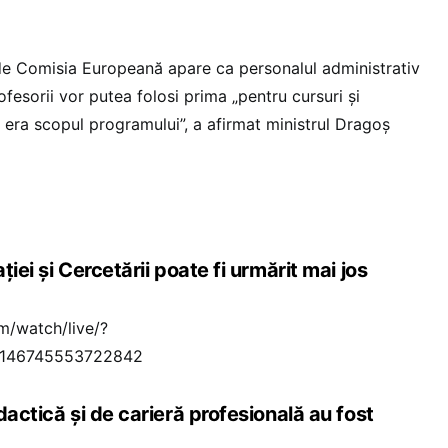
 de Comisia Europeană apare ca personalul administrativ
rofesorii vor putea folosi prima „pentru cursuri și
 era scopul programului”, a afirmat ministrul Dragoș
iei și Cercetării poate fi urmărit mai jos
m/watch/live/?
=1146745553722842
dactică și de carieră profesională au fost