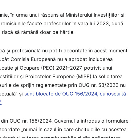
unie, în urma unui răspuns al Ministerului Investițiilor și
romisiunile făcute profesorilor în vara lui 2023, după
, riscă să rămână doar pe hârtie.
ică și profesională nu pot fi decontate în acest moment
rucât Comisia Europeană nu a aprobat includerea
cație și Ocupare (PEO) 2021–2027, potrivit unui
estițiilor și Proiectelor Europene (MIPE) la solicitarea
urile de sprijin reglementate prin OUG nr. 58/2023 nu
actuală” și
sunt blocate de OUG 156/2024, cunoscurtă
.
IV din OUG nr. 156/2024, Guvernul a introdus o formulare
 acordate „numai în cazul în care cheltuielile cu acestea
n fonduri externe nerambursabile și din cofinanțarea