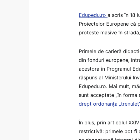
Edupedu.ro
a scris în 18 i
Proiectelor Europene că p
proteste masive în stradă
Primele de carieră didact
din fonduri europene, înt
acestora în Programul Edu
răspuns al Ministerului Inv
Edupedu.ro. Mai mult, măs
sunt acceptate „în forma 
drept ordonanța „trenuleț”
În plus, prin articolul XX
restrictivă: primele pot fi
se decontează integral di