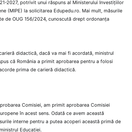
-2027, potrivit unui răspuns al Ministerului Investițiilor
ene (MIPE) la solicitarea Edupedu.ro. Mai mult, măsurile
cate de OUG 156/2024, cunoscută drept ordonanța
arieră didactică, dacă va mai fi acordată, ministrul
spus că România a primit aprobarea pentru a folosi
acorde prima de carieră didactică.
 aprobarea Comisiei, am primit aprobarea Comisiei
 europene în acest sens. Odată ce avem această
urile interne pentru a putea acoperi această primă de
ministrul Educației.