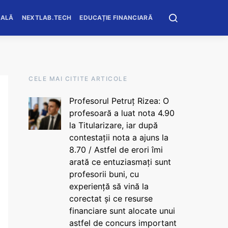
OALĂ
NEXTLAB.TECH
EDUCAȚIE FINANCIARĂ
CELE MAI CITITE ARTICOLE
Profesorul Petruț Rizea: O
profesoară a luat nota 4.90
la Titularizare, iar după
contestații nota a ajuns la
8.70 / Astfel de erori îmi
arată ce entuziasmați sunt
profesorii buni, cu
experiență să vină la
corectat și ce resurse
financiare sunt alocate unui
astfel de concurs important