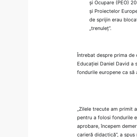
și Ocupare (PEO) 2021
și Proiectelor Europ
de sprijin erau blo
„trenuleț”.
Întrebat despre prima de c
Educației Daniel David a 
fondurile europene ca să 
„Zilele trecute am primit
pentru a folosi fondurile
aprobare, începem demers
carieră didactică”, a spus 