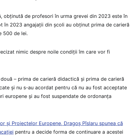
, obținută de profesori în urma grevei din 2023 este în
ot în 2023 angajații din școli au obținut prima de carieră
e 500 de lei.
recizat nimic despre noile condiții îm care vor fi
 două – prima de carieră didactică și prima de carieră
ocate și nu s-au acordat pentru că nu au fost acceptate
uri europene și au fost suspendate de ordonanța
iilor și Proiectelor Europene, Dragoș Pîslaru spunea că
cației
pentru a decide forma de continuare a acestei