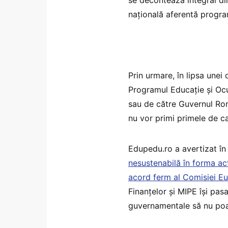
națională aferentă program
Prin urmare, în lipsa unei
Programul Educație și Ocup
sau de către Guvernul Rom
nu vor primi primele de ca
Edupedu.ro a avertizat î
nesustenabilă în forma act
acord ferm al Comisiei E
Finanțelor și MIPE își pasa
guvernamentale să nu poat