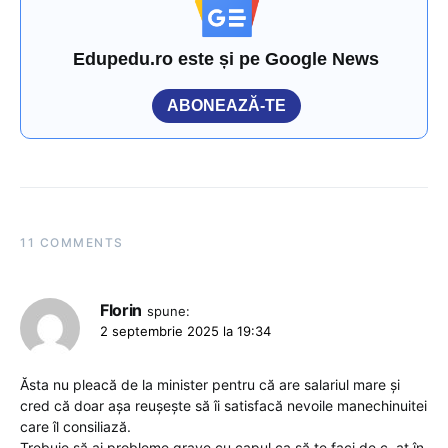
Edupedu.ro este și pe Google News
ABONEAZĂ-TE
11 COMMENTS
Florin
spune:
2 septembrie 2025 la 19:34
Ăsta nu pleacă de la minister pentru că are salariul mare și
cred că doar așa reușește să îi satisfacă nevoile manechinuitei
care îl consiliază.
Trebuie să ai probleme grave cu capul ca să te faci de c..at în