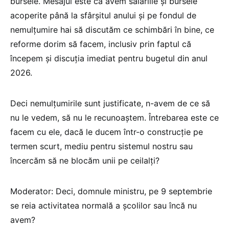
bursele. Mesajul este că avem salariile și bursele
acoperite până la sfârșitul anului și pe fondul de
nemulțumire hai să discutăm ce schimbări în bine, ce
reforme dorim să facem, inclusiv prin faptul că
începem și discuția imediat pentru bugetul din anul
2026.
Deci nemulțumirile sunt justificate, n-avem de ce să
nu le vedem, să nu le recunoaștem. Întrebarea este ce
facem cu ele, dacă le ducem într-o construcție pe
termen scurt, mediu pentru sistemul nostru sau
încercăm să ne blocăm unii pe ceilalți?
Moderator: Deci, domnule ministru, pe 9 septembrie
se reia activitatea normală a școlilor sau încă nu
avem?