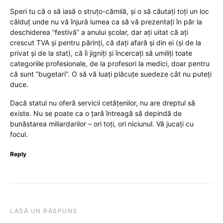
Speri tu că o să iasă o struțo-cămilă, și o să căutați toți un loc
călduț unde nu vă înjură lumea ca să vă prezentați în păr la
deschiderea ”festivă” a anului școlar, dar ați uitat că ați
crescut TVA și pentru părinți, că dați afară și din ei (și de la
privat și de la stat), că îi jigniți și încercați să umiliți toate
categoriile profesionale, de la profesori la medici, doar pentru
că sunt ”bugetari”. O să vă luați plăcuțe suedeze cât nu puteți
duce.
Dacă statul nu oferă servicii cetățenilor, nu are dreptul să
existe. Nu se poate ca o țară întreagă să depindă de
bunăstarea miliardarilor – ori toți, ori niciunul. Vă jucați cu
focul.
Reply
LASĂ UN RĂSPUNS