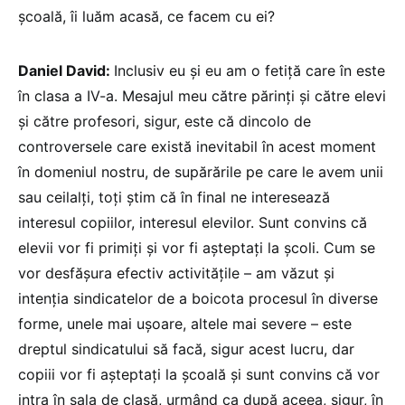
școală, îi luăm acasă, ce facem cu ei?
Daniel David:
Inclusiv eu și eu am o fetiță care în este
în clasa a IV-a. Mesajul meu către părinți și către elevi
și către profesori, sigur, este că dincolo de
controversele care există inevitabil în acest moment
în domeniul nostru, de supărările pe care le avem unii
sau ceilalți, toți știm că în final ne interesează
interesul copiilor, interesul elevilor. Sunt convins că
elevii vor fi primiți și vor fi așteptați la școli. Cum se
vor desfășura efectiv activitățile – am văzut și
intenția sindicatelor de a boicota procesul în diverse
forme, unele mai ușoare, altele mai severe – este
dreptul sindicatului să facă, sigur acest lucru, dar
copiii vor fi așteptați la școală și sunt convins că vor
intra în sala de clasă, urmând ca după aceea, sigur, în