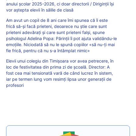
anului școlar 2025-2026, ci doar directorii / Diriginții își
vor aștepta elevii în sălile de clasă
Am avut un copil de 8 ani care îmi spunea că îi este
frică să-și facă prieteni, deoarece nu știe care sunt
prieteni adevărați și care sunt prieteni falși, spune
psihologul Adelina Popa: Părinții îi pot ajuta validându-le
emoțiile. Niciodată să nu le spună copiilor «să nu-ți mai
fie frică, pentru că nu s-a întâmplat nimic»
Elevii unui colegiu din Timișoara vor avea petrecere, în
loc de festivitatea din prima zi de școală. Director: A
fost cea mai tensionată vară de când lucrez în sistem,
iar pe termen lung vom resimți lipsa unor generații de
profesori