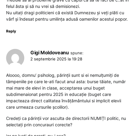
felul ăsta și să nu vrei să demisionezi.
Nu uitați dragi politicieni că există Dumnezeu și veți plăti cu
vârf și îndesat pentru umilința adusă oamenilor acestui popor.
Reply
Gigi Moldoveanu
spune:
2 septembrie 2025 la 19:28
Aloooo, domnu’ psiholog, părinții sunt si ei nemulțumiți de
tâmpeniile pe care le-ati facut anul asta: burse tăiate, număr
mai mare de elevi in clase, acceptarea unui buget
subdimenaionat pentru 2025 in educație (buget care
impacteaza direct calitatea învățământului si implicit elevii
care urmeaza cursurile școlilor).
Credeți ca părinții vor asculta de directorii NUMIȚI politic, nu
selectați prin concurauri corecte?
iar ne luați de prosti, nu-i așa?