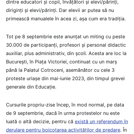
dintre educatori și copii, învățători și elevi/părinți,
diriginți și elevi/părinți. Dar elevii ar putea să nu
primească manualele în acea zi, așa cum era tradiția.
Tot pe 8 septembrie este anunțat un miting cu peste
30.000 de participanți, profesori și personal didactic
auxiliar, plus administrativ, din școli. Acesta are loc la
București, în Piața Victoriei, continuat cu un marș
până la Palatul Cotroceni, asemănător cu cele 3
proteste uriașe din mai-iunie 2023, din timpul grevei
generale din Educație.
Cursurile propriu-zise încep, în mod normal, pe data
de 9 septembrie, dacă în urma protestelor nu este
luată o altă decizie, pentru că
există un referendum în
derulare pentru boicotarea activităților de predare
. În