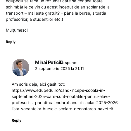
edupedu să facă un rezumat care sa conțină toate
schimbările ce vin cu acest început de an școlar (de la
transport – mai este gratuit? – până la burse, situația
profesorilor, a studenților etc.)
Mulțumesc!
Reply
Mihai Peticilă
spune:
2 septembrie 2025 la 21:11
Am scris deja, aici gasiti tot:
https://www.edupedu.ro/cand-incepe-scoala-in-
septembrie-2025-care-sunt-noutatile-pentru-elevi-
profesori-si-parinti-calendarul-anului-scolar-2025-2026-
lista-vacantelor-bursele-scolare-decontarea-navetei/
Reply