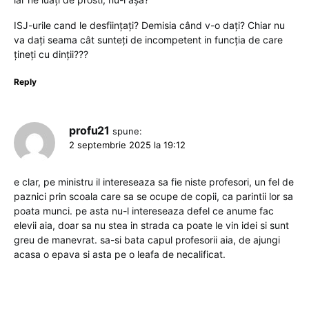
ISJ-urile cand le desființați? Demisia când v-o dați? Chiar nu
va dați seama cât sunteți de incompetent in funcția de care
țineți cu dinții???
Reply
profu21
spune:
2 septembrie 2025 la 19:12
e clar, pe ministru il intereseaza sa fie niste profesori, un fel de
paznici prin scoala care sa se ocupe de copii, ca parintii lor sa
poata munci. pe asta nu-l intereseaza defel ce anume fac
elevii aia, doar sa nu stea in strada ca poate le vin idei si sunt
greu de manevrat. sa-si bata capul profesorii aia, de ajungi
acasa o epava si asta pe o leafa de necalificat.