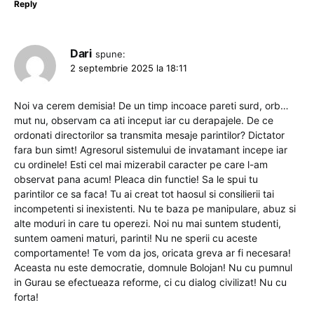
Reply
Dari
spune:
2 septembrie 2025 la 18:11
Noi va cerem demisia! De un timp incoace pareti surd, orb…
mut nu, observam ca ati inceput iar cu derapajele. De ce
ordonati directorilor sa transmita mesaje parintilor? Dictator
fara bun simt! Agresorul sistemului de invatamant incepe iar
cu ordinele! Esti cel mai mizerabil caracter pe care l-am
observat pana acum! Pleaca din functie! Sa le spui tu
parintilor ce sa faca! Tu ai creat tot haosul si consilierii tai
incompetenti si inexistenti. Nu te baza pe manipulare, abuz si
alte moduri in care tu operezi. Noi nu mai suntem studenti,
suntem oameni maturi, parinti! Nu ne sperii cu aceste
comportamente! Te vom da jos, oricata greva ar fi necesara!
Aceasta nu este democratie, domnule Bolojan! Nu cu pumnul
in Gurau se efectueaza reforme, ci cu dialog civilizat! Nu cu
forta!