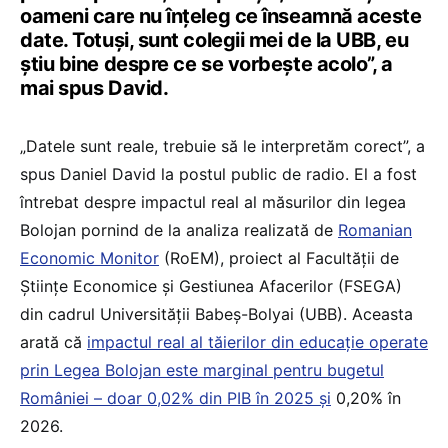
oameni care nu înțeleg ce înseamnă aceste
date. Totuși, sunt colegii mei de la UBB, eu
știu bine despre ce se vorbește acolo”, a
mai spus David.
„Datele sunt reale, trebuie să le interpretăm corect”, a
spus Daniel David la postul public de radio. El a fost
întrebat despre impactul real al măsurilor din legea
Bolojan pornind de la analiza realizată de
Romanian
Economic Monitor
(RoEM), proiect al Facultății de
Științe Economice și Gestiunea Afacerilor (FSEGA)
din cadrul Universității Babeș-Bolyai (UBB). Aceasta
arată că
impactul real al tăierilor din educație operate
prin Legea Bolojan este marginal pentru bugetul
României – doar 0,02% din PIB în 2025 și
0,20% în
2026.