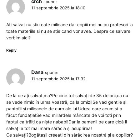
crch
spune:
11 septembrie 2025 la 18:10
Ati salvat nu stiu cate milioane dar copiii mei nu au profesori la
toate materiile si nu se stie cand vor avea. Despre ce salvare
vorbim aici?
Reply
Dana
spune:
11 septembrie 2025 la 17:32
De la ce ați salvat,ma?Pe cine tot salvați de 35 de ani,ca nu
se vede nimic în urma voastră, ca la omizi!Se vad gentile și
pantofii și milioanele de euro ale lui Udrea care acum si-a
făcut fundație!Se vad miliardele mâncate de voi toti prin
faptul ca trăiți ca niște nababi!Dar la oamenii pe care cică ii
salvați e tot mai mare sărăcia și asuprirea!
Ce salvați?Bogătașii creeati din sărăcirea noastră și a copiilor?