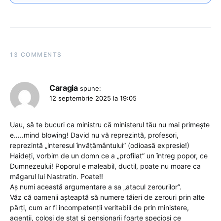
13 COMMENTS
Caragia
spune:
12 septembrie 2025 la 19:05
Uau, să te bucuri ca ministru că ministerul tău nu mai primește
e…..mind blowing! David nu vă reprezintă, profesori,
reprezintă „interesul învățământului” (odioasă expresie!)
Haideți, vorbim de un domn ce a „profilat” un întreg popor, ce
Dumnezeului! Poporul e maleabil, ductil, poate nu moare ca
măgarul lui Nastratin. Poate!!
Aș numi această argumentare a sa „atacul zerourilor”.
Văz că oamenii așteaptă să numere tăieri de zerouri prin alte
părți, cum ar fi incompetenții veritabili de prin ministere,
agenții, coloși de stat și pensionarii foarte specioși ce