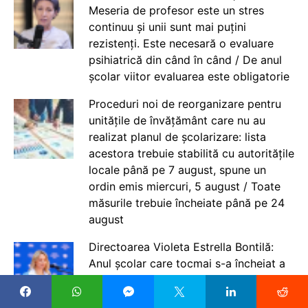
Meseria de profesor este un stres
continuu și unii sunt mai puțini
rezistenți. Este necesară o evaluare
psihiatrică din când în când / De anul
școlar viitor evaluarea este obligatorie
Proceduri noi de reorganizare pentru
unitățile de învățământ care nu au
realizat planul de școlarizare: lista
acestora trebuie stabilită cu autoritățile
locale până pe 7 august, spune un
ordin emis miercuri, 5 august / Toate
măsurile trebuie încheiate până pe 24
august
Directoarea Violeta Estrella Bontilă:
Anul școlar care tocmai s-a încheiat a
fost, probabil, unul dintre cei mai grei
pe care i-am trăit. Conducerea unei