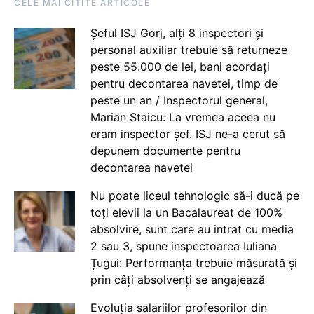
CELE MAI CITITE ARTICOLE
Șeful ISJ Gorj, alți 8 inspectori și
personal auxiliar trebuie să returneze
peste 55.000 de lei, bani acordați
pentru decontarea navetei, timp de
peste un an / Inspectorul general,
Marian Staicu: La vremea aceea nu
eram inspector șef. ISJ ne-a cerut să
depunem documente pentru
decontarea navetei
Nu poate liceul tehnologic să-i ducă pe
toți elevii la un Bacalaureat de 100%
absolvire, sunt care au intrat cu media
2 sau 3, spune inspectoarea Iuliana
Țugui: Performanța trebuie măsurată și
prin câți absolvenți se angajează
Evoluția salariilor profesorilor din