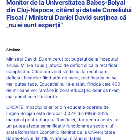
Monitor de la Universitatea Babeș-Bolyai
din Cluj-Napoca, citând și datele Consiliului
Fiscal / Ministrul Daniel David susținea că
„nu ei sunt experții”
Similare
Ministrul David: Eu am cerut tot bugetul de la începutul
anului. Mi s-a spus și atunci de deficit și că la rectificări
completăm. Când am venit să discut la rectificare,
deficitul financiar fiind atât de mare, rectificarea nu se
mai putea face. Educației nu i s-a tăiat, fiindcă cele 400
de milioane vor rămâne în zona educației, doar că n-am
mai primit cele 2 miliarde
UPDATE Impactul tăierilor din educație operate de
Legea Bolojan este de doar 0,02% din PIB în 2025,
marginal pentru bugetul României, dar pentru anul viitor
„ar putea afecta semnificativ funcționarea sectorului” –
arată Romanian Economic Monitor de la Universitatea
Babeș-Bolyai din Cluj-Napoca, citând și datele