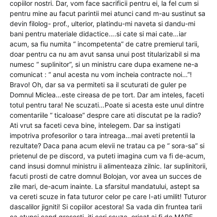
copiilor nostri. Dar, vom face sacrificii pentru ei, la fel cum si
pentru mine au facut parintii mei atunci cand m-au sustinut sa
devin filolog- prof., ulterior, platindu-mi naveta si dandu-mi
bani pentru materiale didactice….si cate si mai cate…iar
acum, sa fiu numita “ incompetenta” de catre premierul tarii,
doar pentru ca nu am avut sansa unui post titularizabil si ma
numesc “ suplinitor”, si un ministru care dupa examene ne-a
comunicat : “ anul acesta nu vom incheia contracte noi…”!
Bravo! Oh, dar sa va permiteti sa il scuturati de guler pe
Domnul Miclea…este cireasa de pe tort. Dar am inteles, faceti
totul pentru tara! Ne scuzati…Poate si acesta este unul dintre
comentariile “ ticaloase” despre care ati discutat pe la radio?
Ati vrut sa faceti ceva bine, intelegem. Dar sa instigati
impotriva profesorilor o tara intreaga…mai aveti pretentii la
rezultate? Daca pana acum elevii ne tratau ca pe “ sora-sa” si
prietenul de pe discord, va puteti imagina cum va fi de-acum,
cand insusi domnul ministru ii alimenteaza zilnic. Iar suplinitorii,
facuti prosti de catre domnul Bolojan, vor avea un succes de
zile mari, de-acum inainte. La sfarsitul mandatului, astept sa
va cereti scuze in fata tuturor celor pe care I-ati umilit! Tuturor
dascalilor jigniti! Si copiilor acestora! Sa vada din fruntea tarii
ca atunci cand gresesti, iti ceri scuze, oricat ai fi de MARE.