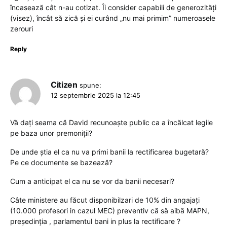
încasează cât n-au cotizat. Îi consider capabili de generozități
(visez), încât să zică și ei curând „nu mai primim” numeroasele
zerouri
Reply
Citizen
spune:
12 septembrie 2025 la 12:45
Vă dați seama că David recunoaște public ca a încălcat legile
pe baza unor premoniții?
De unde știa el ca nu va primi banii la rectificarea bugetară?
Pe ce documente se bazează?
Cum a anticipat el ca nu se vor da banii necesari?
Câte ministere au făcut disponibilzari de 10% din angajați
(10.000 profesori in cazul MEC) preventiv că să aibă MAPN,
președinția , parlamentul bani in plus la rectificare ?