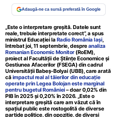
Adaugă-ne ca sursă preferată în Google
„Este o interpretare greșită. Datele sunt
reale, trebuie interpretate corect”, a spus
ministrul Educației la
Radio România Iași
,
întrebat joi, 11 septembrie, despre
analiza
Romanian Economic Monitor
(RoEM),
proiect al Facultății de Științe Economice și
Gestiunea Afacerilor (FSEGA) din cadrul
Universității Babeș-Bolyai (UBB), care arată
că
impactul real al tăierilor din educație
operate prin Legea Bolojan este marginal
pentru bugetul României
– doar 0,02% din
PIB în 2025 și 0,20% în 2026. „Este o
interpretare greșită care am văzut că în
spațiul public este rostogolită de diverse
partide politice, din opoziție, de diverși