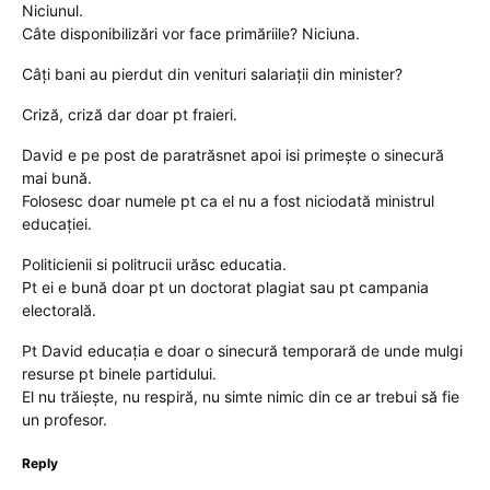
Niciunul.
Câte disponibilizări vor face primăriile? Niciuna.
Câți bani au pierdut din venituri salariații din minister?
Criză, criză dar doar pt fraieri.
David e pe post de paratrăsnet apoi isi primește o sinecură
mai bună.
Folosesc doar numele pt ca el nu a fost niciodată ministrul
educației.
Politicienii si politrucii urăsc educatia.
Pt ei e bună doar pt un doctorat plagiat sau pt campania
electorală.
Pt David educația e doar o sinecură temporară de unde mulgi
resurse pt binele partidului.
El nu trăiește, nu respiră, nu simte nimic din ce ar trebui să fie
un profesor.
Reply