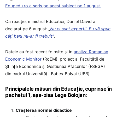
Edupedu.ro a scris pe acest subiect pe 1 august.
Ca reacție, ministrul Educației, Daniel David a
declarat pe 6 august:
„
Nu ei sunt experții. Eu vă spun
câți bani mi-ar fi trebuit”
.
Datele au fost recent folosite și în
analiza Romanian
Economic Monitor
(RoEM), proiect al Facultății de
Științe Economice și Gestiunea Afacerilor (FSEGA)
din cadrul Universității Babeș-Bolyai (UBB).
Principalele măsuri din Educație, cuprinse în
pachetul 1, așa-zisa Lege Bolojan:
Creșterea normei didactice