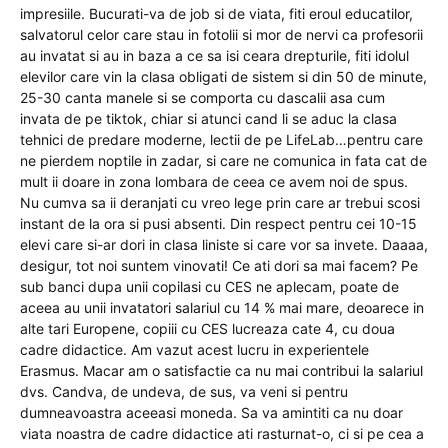
impresiile. Bucurati-va de job si de viata, fiti eroul educatilor,
salvatorul celor care stau in fotolii si mor de nervi ca profesorii
au invatat si au in baza a ce sa isi ceara drepturile, fiti idolul
elevilor care vin la clasa obligati de sistem si din 50 de minute,
25-30 canta manele si se comporta cu dascalii asa cum
invata de pe tiktok, chiar si atunci cand li se aduc la clasa
tehnici de predare moderne, lectii de pe LifeLab…pentru care
ne pierdem noptile in zadar, si care ne comunica in fata cat de
mult ii doare in zona lombara de ceea ce avem noi de spus.
Nu cumva sa ii deranjati cu vreo lege prin care ar trebui scosi
instant de la ora si pusi absenti. Din respect pentru cei 10-15
elevi care si-ar dori in clasa liniste si care vor sa invete. Daaaa,
desigur, tot noi suntem vinovati! Ce ati dori sa mai facem? Pe
sub banci dupa unii copilasi cu CES ne aplecam, poate de
aceea au unii invatatori salariul cu 14 % mai mare, deoarece in
alte tari Europene, copiii cu CES lucreaza cate 4, cu doua
cadre didactice. Am vazut acest lucru in experientele
Erasmus. Macar am o satisfactie ca nu mai contribui la salariul
dvs. Candva, de undeva, de sus, va veni si pentru
dumneavoastra aceeasi moneda. Sa va amintiti ca nu doar
viata noastra de cadre didactice ati rasturnat-o, ci si pe cea a