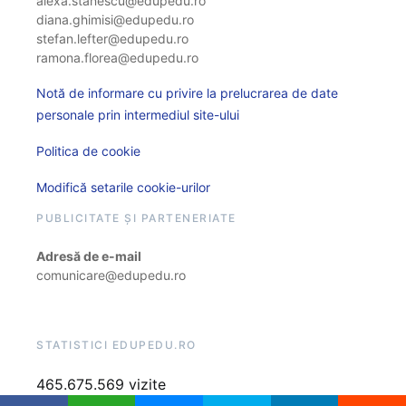
alexa.stanescu@edupedu.ro
diana.ghimisi@edupedu.ro
stefan.lefter@edupedu.ro
ramona.florea@edupedu.ro
Notă de informare cu privire la prelucrarea de date
personale prin intermediul site-ului
Politica de cookie
Modifică setarile cookie-urilor
PUBLICITATE ȘI PARTENERIATE
Adresă de e-mail
comunicare@edupedu.ro
STATISTICI EDUPEDU.RO
465.675.569 vizite