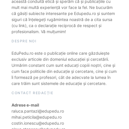
această conduită etică și sperăm că și publicațiile cu
mult mai multă experiență vor face la fel. Ne bucurăm
că găsiți subiecte interesante pe Edupedu.ro și suntem
siguri că înțelegeți rugămintea noastră de a cita sursa
(cu link), ca o declarație reciprocă de respect și
profesionalism. Vă mulțumim!
DESPRE NOI
EduPedu.ro este o publicație online care găzduiește
exclusiv articole din domeniul educației și cercetării.
Urmărim constant cum sunt educați copiii noștri, cine și
cum face politicile din educație și cercetare, cine și cum
îi formează pe profesori, cât de adecvate la lumea în
care trăim sunt sistemele de educație și cercetare.
CONTACT REDACȚIE
Adrese e-mail
raluca.pantazi@edupedu.ro
mihai.peticila@edupedu.ro
costin.ionescu@edupedu.ro