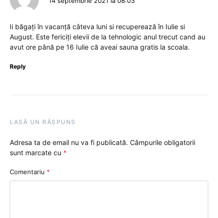
14 septembrie 2021 la 08:03
Ii băgați în vacanță câteva luni si recuperează în Iulie si
August. Este fericiți elevii de la tehnologic anul trecut cand au
avut ore până pe 16 Iulie că aveai sauna gratis la scoala.
Reply
LASĂ UN RĂSPUNS
Adresa ta de email nu va fi publicată.
Câmpurile obligatorii
sunt marcate cu
*
Comentariu
*