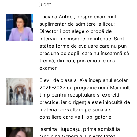
județ
Luciana Antoci, despre examenul
suplimentar de admitere la liceu:
Directorii pot alege o probă de
interviu, o scrisoare de intenție. Sunt
atâtea forme de evaluare care nu pun
presiune pe copii, care nu înseamnă să
treacă, din nou, prin emoțiile unui
examen
Elevii de clasa a IX-a încep anul școlar
2026-2027 cu programe noi / Mai mult
timp pentru recapitulare și exerciții
practice, iar dirigenția este înlocuită de
materia dezvoltare personală și
consiliere care va fi obligatorie
Iasmina Huțupașu, prima admisă la
Medicină Generală, Universitatea