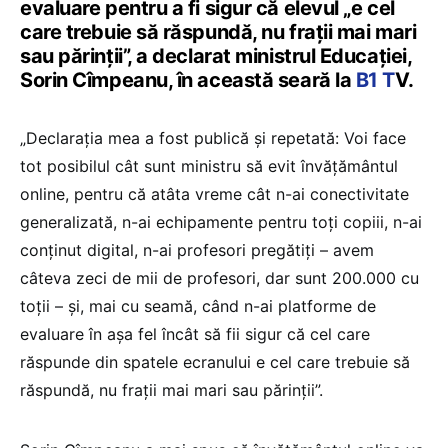
evaluare pentru a fi sigur că elevul „
e cel
care trebuie să răspundă, nu frații mai mari
sau părinții”, a declarat ministrul Educației,
Sorin Cîmpeanu, în această seară la
B1 T
V.
„Declarația mea a fost publică și repetată: Voi face
tot posibilul cât sunt ministru să evit învățământul
online, pentru că atâta vreme cât n-ai conectivitate
generalizată, n-ai echipamente pentru toți copiii, n-ai
conținut digital, n-ai profesori pregătiți – avem
câteva zeci de mii de profesori, dar sunt 200.000 cu
toții – și, mai cu seamă, când n-ai platforme de
evaluare în așa fel încât să fii sigur că cel care
răspunde din spatele ecranului e cel care trebuie să
răspundă, nu frații mai mari sau părinții”.