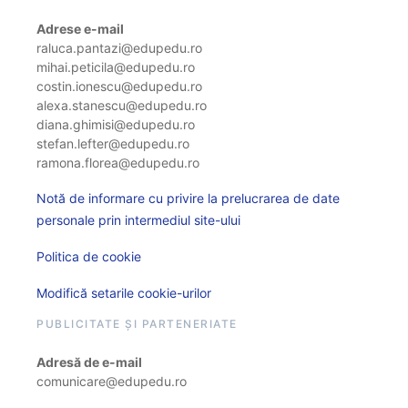
Adrese e-mail
raluca.pantazi@edupedu.ro
mihai.peticila@edupedu.ro
costin.ionescu@edupedu.ro
alexa.stanescu@edupedu.ro
diana.ghimisi@edupedu.ro
stefan.lefter@edupedu.ro
ramona.florea@edupedu.ro
Notă de informare cu privire la prelucrarea de date
personale prin intermediul site-ului
Politica de cookie
Modifică setarile cookie-urilor
PUBLICITATE ȘI PARTENERIATE
Adresă de e-mail
comunicare@edupedu.ro