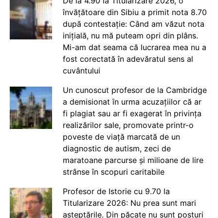
De la 4.90 la Titularizare 2026, o
învățătoare din Sibiu a primit nota 8.70
după contestație: Când am văzut nota
inițială, nu mă puteam opri din plâns.
Mi-am dat seama că lucrarea mea nu a
fost corectată în adevăratul sens al
cuvântului
Un cunoscut profesor de la Cambridge
a demisionat în urma acuzațiilor că ar
fi plagiat sau ar fi exagerat în privința
realizărilor sale, promovate printr-o
poveste de viață marcată de un
diagnostic de autism, zeci de
maratoane parcurse și milioane de lire
strânse în scopuri caritabile
Profesor de Istorie cu 9.70 la
Titularizare 2026: Nu prea sunt mari
așteptările. Din păcate nu sunt posturi