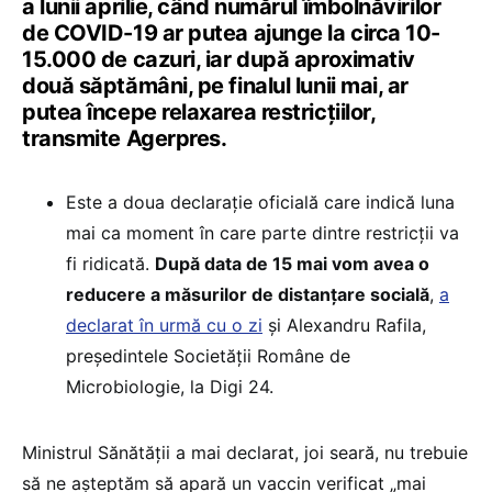
a lunii aprilie, când numărul îmbolnăvirilor
de COVID-19 ar putea ajunge la circa 10-
15.000 de cazuri, iar după aproximativ
două săptămâni, pe finalul lunii mai, ar
putea începe relaxarea restricţiilor,
transmite Agerpres.
Este a doua declarație oficială care indică luna
mai ca moment în care parte dintre restricții va
fi ridicată.
După data de 15 mai vom avea o
reducere a măsurilor de distanțare socială
,
a
declarat în urmă cu o zi
și Alexandru Rafila,
președintele Societății Române de
Microbiologie, la Digi 24.
Ministrul Sănătăţii a mai declarat, joi seară, nu trebuie
să ne aşteptăm să apară un vaccin verificat „mai