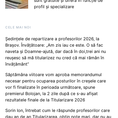
sunt gratuite și diferă în funcție de
profil și specializare
CELE MAI NOI
Ședințele de repartizare a profesorilor 2026, la
Brașov. Învățătoare: „Am zis iau ce este. O să fac
naveta și Doamne-ajută, dar dacă în doi,trei ani nu
reușesc să mă titularizez nu cred că mai rămân în
învățământ”
Săptămâna viitoare vom aproba memorandumul
necesar pentru ocuparea posturilor în creșele care
vor fi finalizate în perioada următoare, spune
premierul Bolojan, la 2 zile după ce s-au afișat
rezultatele finale de la Titularizare 2026
Sorin Ion, întrebat cum le răspunde profesorilor care
dau an de an Titularizarea, obțin note mari, dar nu au