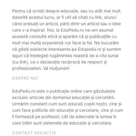
Pentru că scrieți despre educație, sau cu atât mai mult
datorită acestui lucru, ar fi util să citați cu link, atunci
când preluați un articol, părți dintr-un articol sau o idee
care v-a inspirat. Noi, la EduPedu.ro ne-am asumat
această conduită etică și sperăm că și publicațiile cu
mult mai multă experiență vor face la fel. Ne bucurăm
că găsiți subiecte interesante pe Edupedu.ro și suntem
siguri că înțelegeți rugămintea noastră de a cita sursa
(cu link), ca o declarație reciprocă de respect și
profesionalism. Vă mulțumim!
DESPRE NOI
EduPedu.ro este o publicație online care găzduiește
exclusiv articole din domeniul educației și cercetării.
Urmărim constant cum sunt educați copiii noștri, cine și
cum face politicile din educație și cercetare, cine și cum
îi formează pe profesori, cât de adecvate la lumea în
care trăim sunt sistemele de educație și cercetare.
CONTACT REDACȚIE