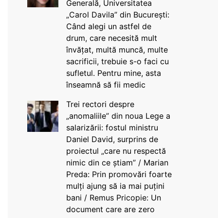
Generală, Universitatea
„Carol Davila” din București:
Când alegi un astfel de
drum, care necesită mult
învățat, multă muncă, multe
sacrificii, trebuie s-o faci cu
sufletul. Pentru mine, asta
înseamnă să fii medic
Trei rectori despre
„anomaliile” din noua Lege a
salarizării: fostul ministru
Daniel David, surprins de
proiectul „care nu respectă
nimic din ce știam” / Marian
Preda: Prin promovări foarte
mulți ajung să ia mai puțini
bani / Remus Pricopie: Un
document care are zero