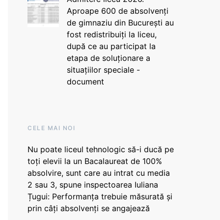
Aproape 600 de absolvenți
de gimnaziu din București au
fost redistribuiți la liceu,
după ce au participat la
etapa de soluționare a
situațiilor speciale -
document
CELE MAI NOI
Nu poate liceul tehnologic să-i ducă pe
toți elevii la un Bacalaureat de 100%
absolvire, sunt care au intrat cu media
2 sau 3, spune inspectoarea Iuliana
Țugui: Performanța trebuie măsurată și
prin câți absolvenți se angajează