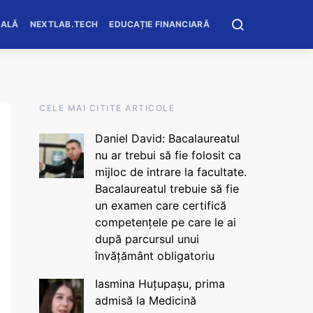
OALĂ
NEXTLAB.TECH
EDUCAȚIE FINANCIARĂ
CELE MAI CITITE ARTICOLE
Daniel David: Bacalaureatul
nu ar trebui să fie folosit ca
mijloc de intrare la facultate.
Bacalaureatul trebuie să fie
un examen care certifică
competențele pe care le ai
după parcursul unui
învățământ obligatoriu
Iasmina Huțupașu, prima
admisă la Medicină