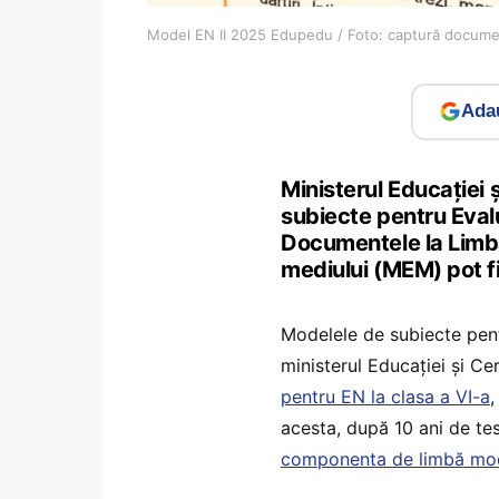
Model EN II 2025 Edupedu / Foto: captură docum
Adau
Ministerul Educației 
subiecte pentru Evalu
Documentele la Limbă
mediului (MEM) pot fi
Modelele de subiecte pentr
ministerul Educației și Ce
pentru EN la clasa a VI-a
,
acesta, după 10 ani de te
componenta de limbă mo