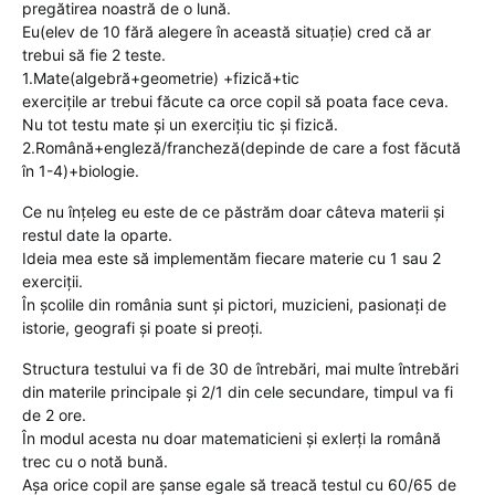
pregătirea noastră de o lună.
Eu(elev de 10 fără alegere în această situație) cred că ar
trebui să fie 2 teste.
1.Mate(algebră+geometrie) +fizică+tic
exercițile ar trebui făcute ca orce copil să poata face ceva.
Nu tot testu mate și un exercițiu tic și fizică.
2.Română+engleză/francheză(depinde de care a fost făcută
în 1-4)+biologie.
Ce nu înțeleg eu este de ce păstrăm doar câteva materii și
restul date la oparte.
Ideia mea este să implementăm fiecare materie cu 1 sau 2
exerciții.
În școlile din românia sunt și pictori, muzicieni, pasionați de
istorie, geografi și poate si preoți.
Structura testului va fi de 30 de întrebări, mai multe întrebări
din materile principale și 2/1 din cele secundare, timpul va fi
de 2 ore.
În modul acesta nu doar matematicieni și exlerți la română
trec cu o notă bună.
Așa orice copil are șanse egale să treacă testul cu 60/65 de