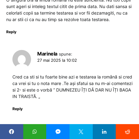
sunt ageri si inteleg textul citit de prima data. Nu dati sansa si
celorlati copii sa termine testarea si vor fii dezamagiti, nu ca
nu ar stii ci ca nu au timp sa rezolve toata testarea.
Reply
Marinela
spune:
27 mai 2025 la 10:02
Cred ca sti si tu foarte bine azi e testarea la română si cred
ca vrei si tu o nota mare .Te ași sfatui sa nu m-ai comentezi
si 2- si este o vorbă ” DUMNEZEU ÎȚI DĂ DAR NU ÎȚI BAGA
IN TRAISTĂ. „
Reply
Anghel
spune:
19 mai 2025 la 20:07