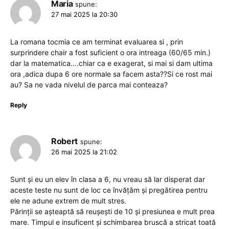
Maria
spune:
27 mai 2025 la 20:30
La romana tocmia ce am terminat evaluarea si , prin
surprindere chair a fost suficient o ora intreaga (60/65 min.)
dar la matematica….chiar ca e exagerat, si mai si dam ultima
ora ,adica dupa 6 ore normale sa facem asta??Si ce rost mai
au? Sa ne vada nivelul de parca mai conteaza?
Reply
Robert
spune:
26 mai 2025 la 21:02
Sunt și eu un elev în clasa a 6, nu vreau să lar disperat dar
aceste teste nu sunt de loc ce învățăm și pregătirea pentru
ele ne adune extrem de mult stres.
Părinții se așteaptă să reușești de 10 și presiunea e mult prea
mare. Timpul e insuficent și schimbarea bruscă a stricat toată