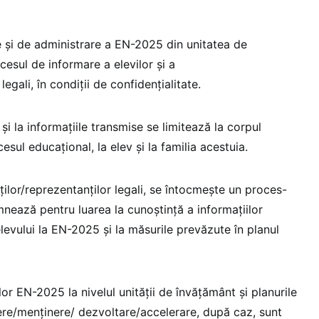
 și de administrare a EN-2025 din unitatea de
esul de informare a elevilor și a
legali, în condiții de confidențialitate.
i la informațiile transmise se limitează la corpul
esul educațional, la elev și la familia acestuia.
ilor/reprezentanților legali, se întocmește un proces-
mnează pentru luarea la cunoștință a informațiilor
elevului la EN-2025 și la măsurile prevăzute în planul
lor EN-2025 la nivelul unității de învățământ și planurile
re/menținere/ dezvoltare/accelerare, după caz, sunt