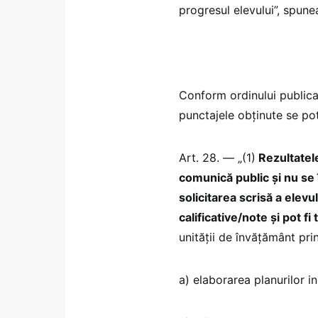
progresul elevului”, spunea
Conform ordinului publicat 
punctajele obținute se pot 
Art. 28. — „(1)
Rezultatele
comunică public și nu se 
solicitarea scrisă a elevu
calificative/note și pot fi
unității de învățământ prin
a) elaborarea planurilor i