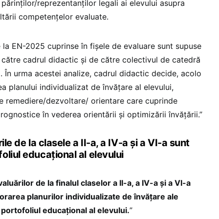
 părinților/reprezentanților legali ai elevului asupra
oltării competențelor evaluate.
e la EN-2025 cuprinse în fișele de evaluare sunt supuse
către cadrul didactic și de către colectivul de catedră
ă. În urma acestei analize, cadrul didactic decide, acolo
 planului individualizat de învățare al elevului,
e remediere/dezvoltare/ orientare care cuprinde
rognostice în vederea orientării și optimizării învățării.”
le de la clasele a II-a, a IV-a și a VI-a sunt
liul educațional al elevului
luărilor de la finalul claselor a II-a, a IV-a și a VI-a
orarea planurilor individualizate de învățare ale
 portofoliul educațional al elevului.
”