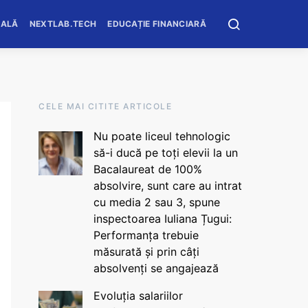
OALĂ
NEXTLAB.TECH
EDUCAȚIE FINANCIARĂ
CELE MAI CITITE ARTICOLE
Nu poate liceul tehnologic
să-i ducă pe toți elevii la un
Bacalaureat de 100%
absolvire, sunt care au intrat
cu media 2 sau 3, spune
inspectoarea Iuliana Țugui:
Performanța trebuie
măsurată și prin câți
absolvenți se angajează
Evoluția salariilor