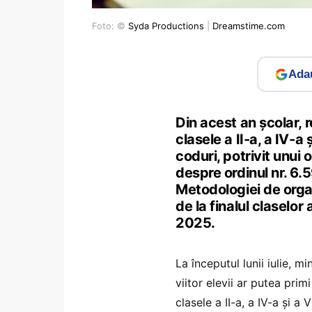
Foto: ©
Syda Productions
|
Dreamstime.com
Adau
Din acest an școlar, r
clasele a II-a, a IV-a
coduri, potrivit unui 
despre ordinul nr. 6
Metodologiei de organ
de la finalul claselor
2025.
La începutul lunii iulie, mi
viitor elevii ar putea prim
clasele a II-a, a IV-a și a