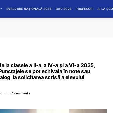
EVALUARE NAȚIONALĂ 2026
BAC 2026
PROFESORI
AI LA ȘC
 la clasele a II-a, a IV-a și a VI-a 2025,
Punctajele se pot echivala în note sau
talog, la solicitarea scrisă a elevului
ad
5 comments