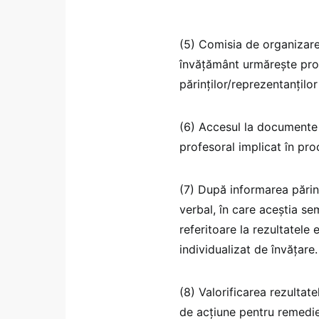
(5) Comisia de organizare
învățământ urmărește proc
părinților/reprezentanților 
(6) Accesul la documente ș
profesoral implicat în proc
(7) După informarea părinț
verbal, în care aceștia se
referitoare la rezultatele 
individualizat de învățare.
(8) Valorificarea rezultate
de acțiune pentru remedie