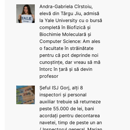
Andra-Gabriela Cîrstoiu,
elevă din Târgu Jiu, admisă
la Yale University cu o bursă
completă în Biofizică și
Biochimie Moleculară și
Computer Science: Am ales
o facultate în străinătate
pentru că pot deprinde noi
cunoștințe, dar vreau să mă
întorc în țară și să devin
profesor
Șeful ISJ Gorj, alți 8
inspectori și personal
auxiliar trebuie să returneze
peste 55.000 de lei, bani
acordați pentru decontarea
navetei, timp de peste un an
/ Inspectorul general, Marian