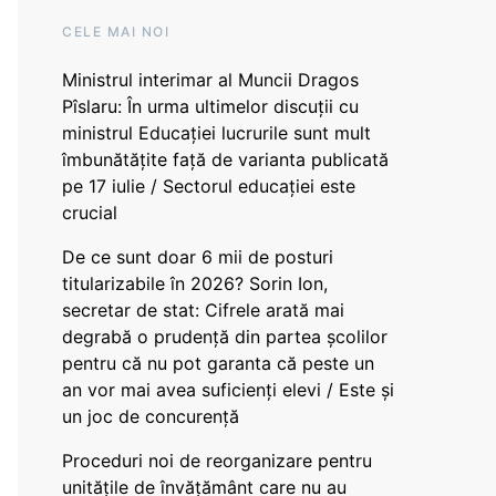
CELE MAI NOI
Ministrul interimar al Muncii Dragos
Pîslaru: În urma ultimelor discuții cu
ministrul Educației lucrurile sunt mult
îmbunătățite față de varianta publicată
pe 17 iulie / Sectorul educației este
crucial
De ce sunt doar 6 mii de posturi
titularizabile în 2026? Sorin Ion,
secretar de stat: Cifrele arată mai
degrabă o prudență din partea școlilor
pentru că nu pot garanta că peste un
an vor mai avea suficienți elevi / Este și
un joc de concurență
Proceduri noi de reorganizare pentru
unitățile de învățământ care nu au