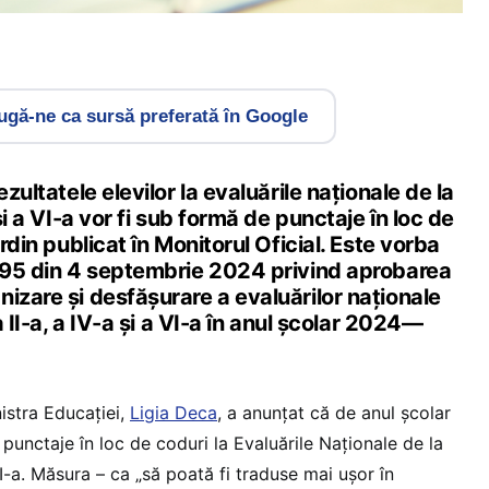
gă-ne ca sursă preferată în Google
ezultatele elevilor la evaluările naționale de la
 și a VI-a vor fi sub formă de punctaje în loc de
ordin publicat în Monitorul Oficial. Este vorba
.595 din 4 septembrie 2024 privind aprobarea
izare și desfășurare a evaluărilor naționale
 a II-a, a IV-a și a VI-a în anul școlar 2024—
nistra Educației,
Ligia Deca
, a anunțat că de anul școlar
i punctaje în loc de coduri la Evaluările Naționale de la
 VI-a. Măsura – ca „să poată fi traduse mai ușor în