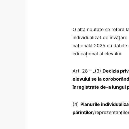
O altă noutate se referă l
individualizat de învăţare
națională 2025 cu datele ş
educaţional al elevului.
Art. 28 – „(3)
Decizia priv
elevului se ia coroborând
înregistrate de-a lungul 
(4)
Planurile individualiz
părinților
/reprezentanților 