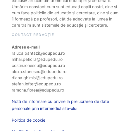
exclusiv articole din domeniul educației și cercetării.
Urmărim constant cum sunt educați copiii noștri, cine și
cum face politicile din educație și cercetare, cine și cum
îi formează pe profesori, cât de adecvate la lumea în
care trăim sunt sistemele de educație și cercetare.
CONTACT REDACȚIE
Adrese e-mail
raluca.pantazi@edupedu.ro
mihai.peticila@edupedu.ro
costin.ionescu@edupedu.ro
alexa.stanescu@edupedu.ro
diana.ghimisi@edupedu.ro
stefan.lefter@edupedu.ro
ramona.florea@edupedu.ro
Notă de informare cu privire la prelucrarea de date
personale prin intermediul site-ului
Politica de cookie