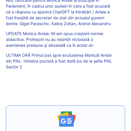
Aviz favorabil pentru Monica Anisie la Educație în
Parlament, în cadrul unor audieri în care a fost acuzată
că a răspuns cu ajutorul ChatGPT la întrebări / Anisie a
fost însoțită de secretari de stat din actualul guvern
demis: Gigel Paraschiv, Kallos Zoltan, Andrei Alexandru
UPDATE Monica Anisie: M-am opus creșterii normei
didactice. Profesorii nu au resimțit niciodată o
asemenea presiune și oboseală ca în acest an
ULTIMA ORĂ Primul pas spre excluderea Monicăi Anisie
din PNL: ministra pucistă a fost dată jos de la șefia PNL
Sector 2