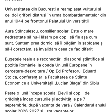
Universitatea din București a reamplasat vulturul și
cei doi grifoni distruși în urma bombardamentelor din
anul 1944 pe frontonul Palatului Universității
Aura Stănculescu, consilier școlar: Este o mare
nedreptate să nu-i lăsăm pe copii să fie așa cum
sunt. Suntem prea dornici să îi băgăm în șabloane și
să-i corectăm, să invalidăm ceea ce fac diferit
Bugetele reale ale reconectării diasporei științifice și
poziția României la coada Uniunii Europene în
cercetare-dezvoltare / Op Ed Profesorul Eduard
Stoica, conferențiar la Facultatea de Științe
Economice a Universității „Lucian Blaga” din Sibiu
Peste o lună începe școala. Elevii și copiii de
grădiniță încep cursurile și activitățile pe 7
septembrie, după vacanța de vară / Calendarul anului
școlar 2026-2027 și lista vacanțelor