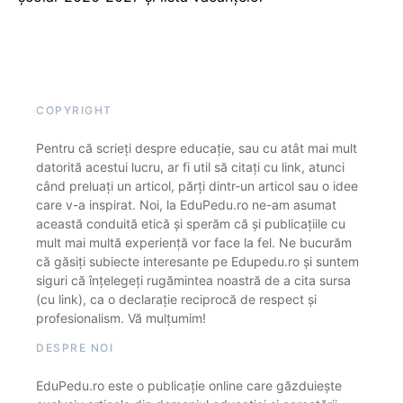
COPYRIGHT
Pentru că scrieți despre educație, sau cu atât mai mult
datorită acestui lucru, ar fi util să citați cu link, atunci
când preluați un articol, părți dintr-un articol sau o idee
care v-a inspirat. Noi, la EduPedu.ro ne-am asumat
această conduită etică și sperăm că și publicațiile cu
mult mai multă experiență vor face la fel. Ne bucurăm
că găsiți subiecte interesante pe Edupedu.ro și suntem
siguri că înțelegeți rugămintea noastră de a cita sursa
(cu link), ca o declarație reciprocă de respect și
profesionalism. Vă mulțumim!
DESPRE NOI
EduPedu.ro este o publicație online care găzduiește