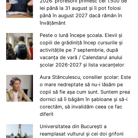
2026: profesorii primesc cei 1.500 de
lei până la 31 august și îi pot folosi
până în august 2027 dacă rămân în
învățământ
Peste o lună începe școala. Elevii și
copiii de grădiniță încep cursurile și
activitățile pe 7 septembrie, după
vacanța de vară / Calendarul anului
școlar 2026-2027 și lista vacanțelor
Aura Stănculescu, consilier școlar: Este
o mare nedreptate să nu-i lăsăm pe
copii să fie așa cum sunt. Suntem prea
dornici să îi băgăm în șabloane și să-i
corectăm, să invalidăm ceea ce fac
diferit
Universitatea din București a
reamplasat vulturul și cei doi grifoni