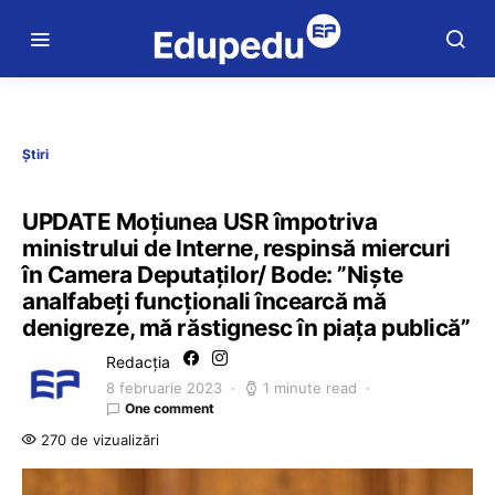
Știri
UPDATE Moțiunea USR împotriva
ministrului de Interne, respinsă miercuri
în Camera Deputaților/ Bode: ”Nişte
analfabeţi funcţionali încearcă mă
denigreze, mă răstignesc în piaţa publică”
Redacția
8 februarie 2023
1 minute read
One comment
270 de vizualizări