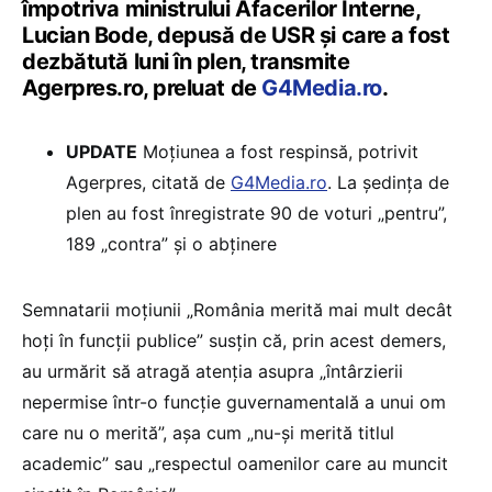
împotriva ministrului Afacerilor Interne,
Lucian Bode, depusă de USR şi care a fost
dezbătută luni în plen, transmite
Agerpres.ro, preluat de
G4Media.ro
.
UPDATE
Moțiunea a fost respinsă, potrivit
Agerpres, citată de
G4Media.ro
. La ședința de
plen au fost înregistrate 90 de voturi „pentru”,
189 „contra” şi o abținere
Semnatarii moţiunii „România merită mai mult decât
hoţi în funcţii publice” susţin că, prin acest demers,
au urmărit să atragă atenţia asupra „întârzierii
nepermise într-o funcţie guvernamentală a unui om
care nu o merită”, aşa cum „nu-şi merită titlul
academic” sau „respectul oamenilor care au muncit