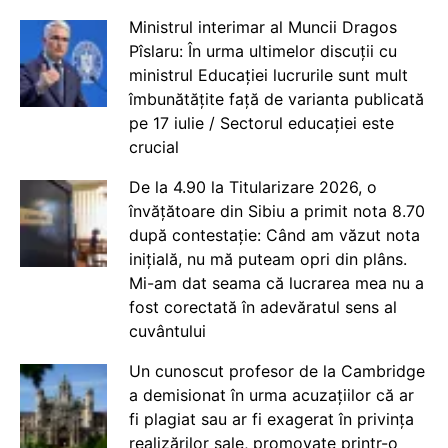
Ministrul interimar al Muncii Dragos
Pîslaru: În urma ultimelor discuții cu
ministrul Educației lucrurile sunt mult
îmbunătățite față de varianta publicată
pe 17 iulie / Sectorul educației este
crucial
De la 4.90 la Titularizare 2026, o
învățătoare din Sibiu a primit nota 8.70
după contestație: Când am văzut nota
inițială, nu mă puteam opri din plâns.
Mi-am dat seama că lucrarea mea nu a
fost corectată în adevăratul sens al
cuvântului
Un cunoscut profesor de la Cambridge
a demisionat în urma acuzațiilor că ar
fi plagiat sau ar fi exagerat în privința
realizărilor sale, promovate printr-o