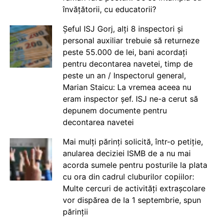
învățătorii, cu educatorii?
Șeful ISJ Gorj, alți 8 inspectori și
personal auxiliar trebuie să returneze
peste 55.000 de lei, bani acordați
pentru decontarea navetei, timp de
peste un an / Inspectorul general,
Marian Staicu: La vremea aceea nu
eram inspector șef. ISJ ne-a cerut să
depunem documente pentru
decontarea navetei
Mai mulți părinți solicită, într-o petiție,
anularea deciziei ISMB de a nu mai
acorda sumele pentru posturile la plata
cu ora din cadrul cluburilor copiilor:
Multe cercuri de activități extrașcolare
vor dispărea de la 1 septembrie, spun
părinții