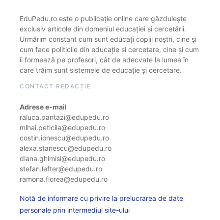
EduPedu.ro este o publicație online care găzduiește
exclusiv articole din domeniul educației și cercetării.
Urmărim constant cum sunt educați copiii noștri, cine și
cum face politicile din educație și cercetare, cine și cum
îi formează pe profesori, cât de adecvate la lumea în
care trăim sunt sistemele de educație și cercetare.
CONTACT REDACȚIE
Adrese e-mail
raluca.pantazi@edupedu.ro
mihai.peticila@edupedu.ro
costin.ionescu@edupedu.ro
alexa.stanescu@edupedu.ro
diana.ghimisi@edupedu.ro
stefan.lefter@edupedu.ro
ramona.florea@edupedu.ro
Notă de informare cu privire la prelucrarea de date
personale prin intermediul site-ului