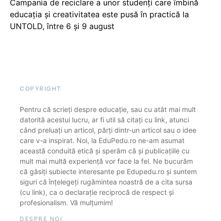
Campania de reciclare a unor studenți care îmbină
educația și creativitatea este pusă în practică la
UNTOLD, între 6 și 9 august
COPYRIGHT
Pentru că scrieți despre educație, sau cu atât mai mult
datorită acestui lucru, ar fi util să citați cu link, atunci
când preluați un articol, părți dintr-un articol sau o idee
care v-a inspirat. Noi, la EduPedu.ro ne-am asumat
această conduită etică și sperăm că și publicațiile cu
mult mai multă experiență vor face la fel. Ne bucurăm
că găsiți subiecte interesante pe Edupedu.ro și suntem
siguri că înțelegeți rugămintea noastră de a cita sursa
(cu link), ca o declarație reciprocă de respect și
profesionalism. Vă mulțumim!
DESPRE NOI