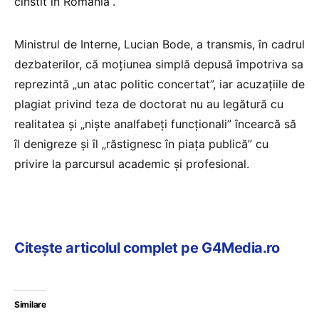
cinstit în România”.
Ministrul de Interne, Lucian Bode, a transmis, în cadrul
dezbaterilor, că moţiunea simplă depusă împotriva sa
reprezintă „un atac politic concertat”, iar acuzaţiile de
plagiat privind teza de doctorat nu au legătură cu
realitatea şi „nişte analfabeţi funcţionali” încearcă să
îl denigreze şi îl „răstignesc în piaţa publică” cu
privire la parcursul academic şi profesional.
Citește articolul complet pe G4Media.ro
Similare