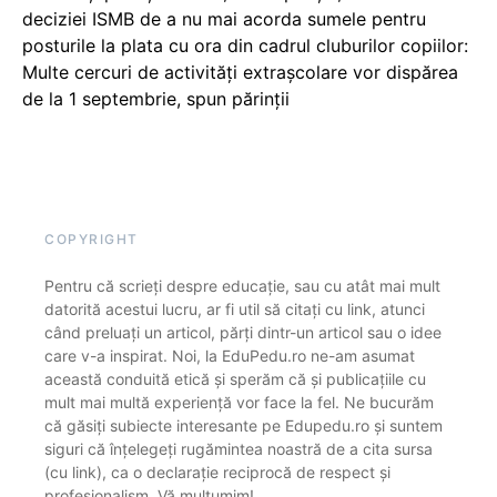
deciziei ISMB de a nu mai acorda sumele pentru
posturile la plata cu ora din cadrul cluburilor copiilor:
Multe cercuri de activități extrașcolare vor dispărea
de la 1 septembrie, spun părinții
COPYRIGHT
Pentru că scrieți despre educație, sau cu atât mai mult
datorită acestui lucru, ar fi util să citați cu link, atunci
când preluați un articol, părți dintr-un articol sau o idee
care v-a inspirat. Noi, la EduPedu.ro ne-am asumat
această conduită etică și sperăm că și publicațiile cu
mult mai multă experiență vor face la fel. Ne bucurăm
că găsiți subiecte interesante pe Edupedu.ro și suntem
siguri că înțelegeți rugămintea noastră de a cita sursa
(cu link), ca o declarație reciprocă de respect și
profesionalism. Vă mulțumim!