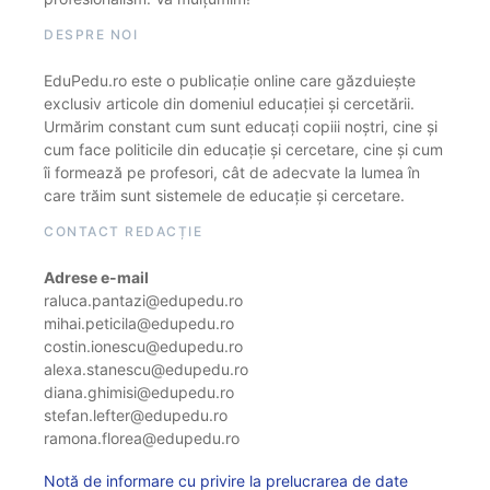
DESPRE NOI
EduPedu.ro este o publicație online care găzduiește
exclusiv articole din domeniul educației și cercetării.
Urmărim constant cum sunt educați copiii noștri, cine și
cum face politicile din educație și cercetare, cine și cum
îi formează pe profesori, cât de adecvate la lumea în
care trăim sunt sistemele de educație și cercetare.
CONTACT REDACȚIE
Adrese e-mail
raluca.pantazi@edupedu.ro
mihai.peticila@edupedu.ro
costin.ionescu@edupedu.ro
alexa.stanescu@edupedu.ro
diana.ghimisi@edupedu.ro
stefan.lefter@edupedu.ro
ramona.florea@edupedu.ro
Notă de informare cu privire la prelucrarea de date