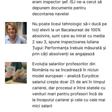
eram inspector șef. ISJ ne-a cerut să
depunem documente pentru
decontarea navetei
Nu poate liceul tehnologic să-i ducă pe
toți elevii la un Bacalaureat de 100%
absolvire, sunt care au intrat cu media
2 sau 3, spune inspectoarea Iuliana
Țugui: Performanța trebuie măsurată și
prin câți absolvenți se angajează
Evoluția salariilor profesorilor din
România nu se încadrează în niciun
model european - analiză Eurydice:
salariul crește doar 25 de ani în timpul
carierei, dar procesul e între statele cu
venituri mari pentru profesori încă de
la începutul carierei și cele cu cele mai
mici salarii