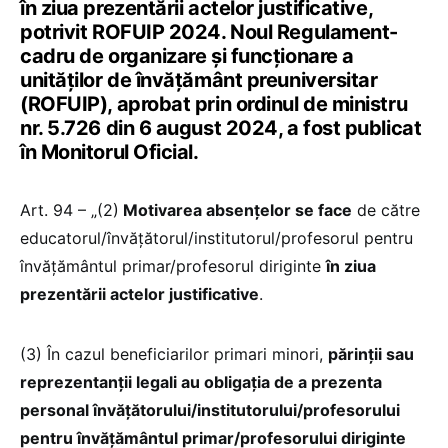
în ziua prezentării actelor justificative,
potrivit ROFUIP 2024. Noul Regulament-
cadru de organizare și funcționare a
unităților de învățământ preuniversitar
(ROFUIP), aprobat prin ordinul de ministru
nr. 5.726 din 6 august 2024, a fost publicat
în Monitorul Oficial.
Art. 94 – „(2)
Motivarea absenţelor se face
de către
educatorul/învăţătorul/institutorul/profesorul pentru
învăţământul primar/profesorul diriginte
în ziua
prezentării actelor justificative
.
(3) În cazul beneficiarilor primari minori,
părinţii sau
reprezentanţii legali au obligaţia de a prezenta
personal învăţătorului/institutorului/profesorului
pentru învăţământul primar/profesorului diriginte