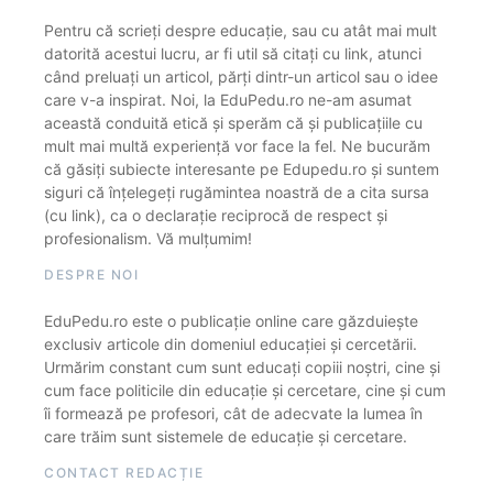
Pentru că scrieți despre educație, sau cu atât mai mult
datorită acestui lucru, ar fi util să citați cu link, atunci
când preluați un articol, părți dintr-un articol sau o idee
care v-a inspirat. Noi, la EduPedu.ro ne-am asumat
această conduită etică și sperăm că și publicațiile cu
mult mai multă experiență vor face la fel. Ne bucurăm
că găsiți subiecte interesante pe Edupedu.ro și suntem
siguri că înțelegeți rugămintea noastră de a cita sursa
(cu link), ca o declarație reciprocă de respect și
profesionalism. Vă mulțumim!
DESPRE NOI
EduPedu.ro este o publicație online care găzduiește
exclusiv articole din domeniul educației și cercetării.
Urmărim constant cum sunt educați copiii noștri, cine și
cum face politicile din educație și cercetare, cine și cum
îi formează pe profesori, cât de adecvate la lumea în
care trăim sunt sistemele de educație și cercetare.
CONTACT REDACȚIE