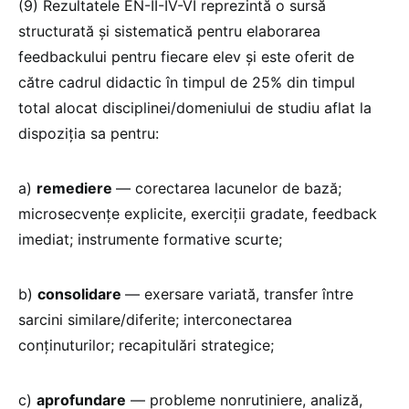
(9) Rezultatele EN-II-IV-VI reprezintă o sursă
structurată și sistematică pentru elaborarea
feedbackului pentru fiecare elev și este oferit de
către cadrul didactic în timpul de 25% din timpul
total alocat disciplinei/domeniului de studiu aflat la
dispoziția sa pentru:
a)
remediere
— corectarea lacunelor de bază;
microsecvențe explicite, exerciții gradate, feedback
imediat; instrumente formative scurte;
b)
consolidare
— exersare variată, transfer între
sarcini similare/diferite; interconectarea
conținuturilor; recapitulări strategice;
c)
aprofundare
— probleme nonrutiniere, analiză,