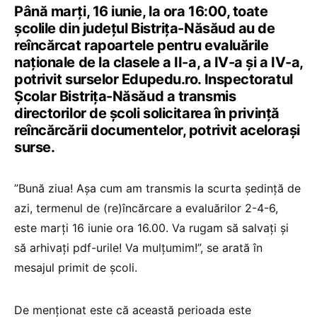
Până marți, 16 iunie, la ora 16:00, toate
școlile din județul Bistrița-Năsăud au de
reîncărcat rapoartele pentru evaluările
naționale de la clasele a II-a, a IV-a și a IV-a,
potrivit surselor Edupedu.ro. Inspectoratul
Școlar Bistrița-Năsăud a transmis
directorilor de școli solicitarea în privință
reîncărcării documentelor, potrivit acelorași
surse.
”Bună ziua! Așa cum am transmis la scurta ședință de
azi, termenul de (re)încărcare a evaluărilor 2-4-6,
este marți 16 iunie ora 16.00. Va rugam să salvați și
să arhivați pdf-urile! Va mulțumim!”, se arată în
mesajul primit de școli.
De menționat este că această perioada este