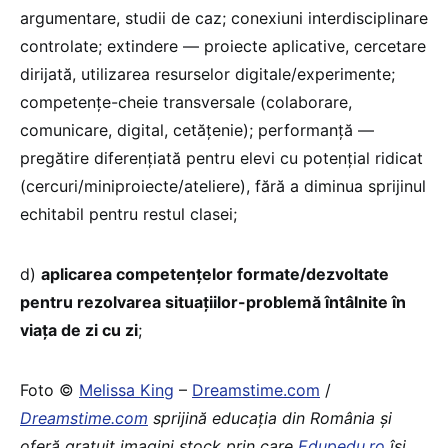
argumentare, studii de caz; conexiuni interdisciplinare
controlate; extindere — proiecte aplicative, cercetare
dirijată, utilizarea resurselor digitale/experimente;
competențe-cheie transversale (colaborare,
comunicare, digital, cetățenie); performanță —
pregătire diferențiată pentru elevi cu potențial ridicat
(cercuri/miniproiecte/ateliere), fără a diminua sprijinul
echitabil pentru restul clasei;
d)
aplicarea competențelor formate/dezvoltate
pentru rezolvarea situațiilor-problemă întâlnite în
viața de zi cu zi
;
Foto ©
Melissa King
–
Dreamstime.com
/
Dreamstime.com
sprijină educaţia din România şi
oferă gratuit imagini stock prin care
Edupedu.ro
îşi