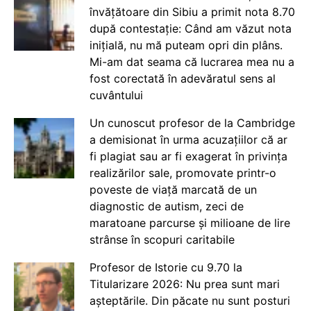
învățătoare din Sibiu a primit nota 8.70
după contestație: Când am văzut nota
inițială, nu mă puteam opri din plâns.
Mi-am dat seama că lucrarea mea nu a
fost corectată în adevăratul sens al
cuvântului
Un cunoscut profesor de la Cambridge
a demisionat în urma acuzațiilor că ar
fi plagiat sau ar fi exagerat în privința
realizărilor sale, promovate printr-o
poveste de viață marcată de un
diagnostic de autism, zeci de
maratoane parcurse și milioane de lire
strânse în scopuri caritabile
Profesor de Istorie cu 9.70 la
Titularizare 2026: Nu prea sunt mari
așteptările. Din păcate nu sunt posturi