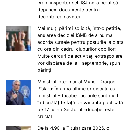
eram inspector șef. ISJ ne-a cerut să
depunem documente pentru
decontarea navetei
Mai mulți părinți solicită, într-o petiție,
anularea deciziei ISMB de a nu mai
acorda sumele pentru posturile la plata
cu ora din cadrul cluburilor copiilor:
Multe cercuri de activități extrașcolare
vor dispărea de la 1 septembrie, spun
părinții
Ministrul interimar al Muncii Dragos
Pîslaru: În urma ultimelor discuții cu
ministrul Educației lucrurile sunt mult
îmbunătățite față de varianta publicată
pe 17 iulie / Sectorul educației este
crucial
De la 4.90 la Titularizare 2026, o