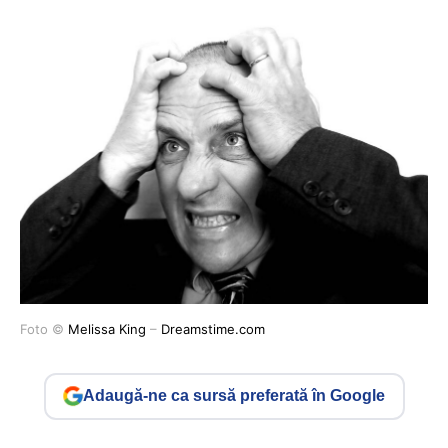
Foto ©
Melissa King
–
Dreamstime.com
Adaugă-ne ca sursă preferată în Google