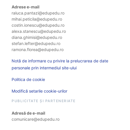
Adrese e-mail
raluca.pantazi@edupedu.ro
mihai.peticila@edupedu.ro
costin.ionescu@edupedu.ro
alexa.stanescu@edupedu.ro
diana.ghimisi@edupedu.ro
stefan.lefter@edupedu.ro
ramona.florea@edupedu.ro
Notă de informare cu privire la prelucrarea de date
personale prin intermediul site-ului
Politica de cookie
Modifică setarile cookie-urilor
PUBLICITATE ȘI PARTENERIATE
Adresă de e-mail
comunicare@edupedu.ro