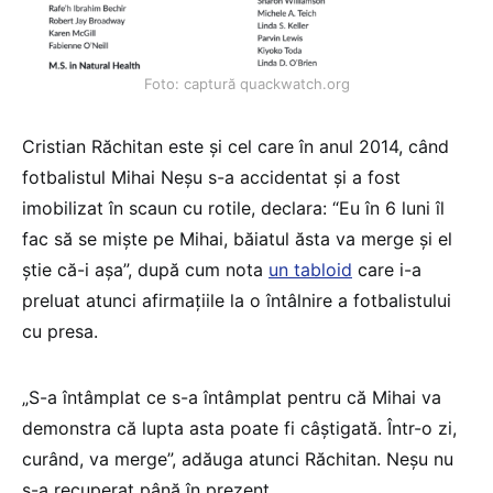
Foto: captură quackwatch.org
Cristian Răchitan este și cel care în anul 2014, când
fotbalistul Mihai Neșu s-a accidentat și a fost
imobilizat în scaun cu rotile, declara: “Eu în 6 luni îl
fac să se miște pe Mihai, băiatul ăsta va merge și el
știe că-i așa”, după cum nota
un tabloid
care i-a
preluat atunci afirmațiile la o întâlnire a fotbalistului
cu presa.
„S-a întâmplat ce s-a întâmplat pentru că Mihai va
demonstra că lupta asta poate fi câștigată. Într-o zi,
curând, va merge”, adăuga atunci Răchitan. Neșu nu
s-a recuperat până în prezent.