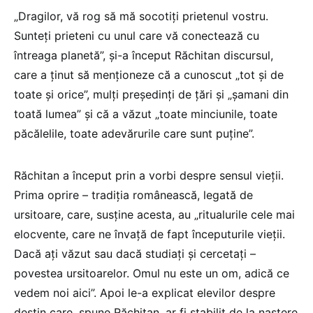
„Dragilor, vă rog să mă socotiți prietenul vostru.
Sunteți prieteni cu unul care vă conectează cu
întreaga planetă”, și-a început Răchitan discursul,
care a ținut să menționeze că a cunoscut „tot și de
toate și orice”, mulți președinți de țări și „șamani din
toată lumea” și că a văzut „toate minciunile, toate
păcălelile, toate adevărurile care sunt puține”.
Răchitan a început prin a vorbi despre sensul vieții.
Prima oprire – tradiția românească, legată de
ursitoare, care, susține acesta, au „ritualurile cele mai
elocvente, care ne învață de fapt începuturile vieții.
Dacă ați văzut sau dacă studiați și cercetați –
povestea ursitoarelor. Omul nu este un om, adică ce
vedem noi aici”. Apoi le-a explicat elevilor despre
destin care, spune Răchitan, ar fi stabilit de la naștere