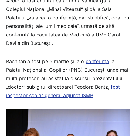
Acolo, a fost anunțat că ar urma să meargă la
Colegiul Național „Mihai Viteazul“ și că la Sala
Palatului „va avea o conferință, dar științifică, doar cu
personalități ale lumii medicale”, urmată de altă
conferință la Facultatea de Medicină a UMF Carol
Davila din București.
Răchitan a fost pe 5 martie și la o
conferință
la
Palatul Național al Copiilor (PNC) București unde mai
mulți profesori au asistat la discursul prezentatului
„doctor” sub girul directoarei Teodora Bentz,
fost
inspector școlar general adjunct ISMB
.