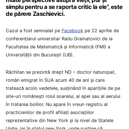
multe perspective asupra vieții, pur și
simplu pentru a se raporta critic la ele”, este
de părere Zaschievici.
Cazul a fost semnalat pe
Facebook
pe 22 aprilie de
conferențiarul universitar Radu Gramatovici de la
Facultatea de Matematică și Informatică (FMI) a
Universității din București (UB).
Răchitan se prezintă drept ND – doctor naturopat,
român emigrat în SUA acum 40 de ani și care
tratează acolo vedetele, susținând în aparițiile de pe
site-uri românești rolul soarelui, al apei sau al aerului
în tratarea bolilor. Nu apare în vreun registru al
practicienilor de profil afiliați asociațiilor
reprezentative din New York și la nivel de Statele
Unite, iar în statul new York, unde susține că