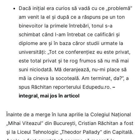
Dacă inițial era curios să vadă cu ce „problemă”
am venit la el și după ce a răspuns pe un ton
binevoitor la primele întrebări, tonul s-a
schimbat când l-am întrebat ce calificări și
diplome are și în baza căror studii urmate la
universități: „Tot ce conferențiez eu este privat,
este total privat și te rog frumos să nu mă mai
suni niciodată. Mă deranjează, nu-mi place să
mă ia cineva la socoteală. Am terminat, da?”, a
spus Răchitan reporterului Edupedu.ro.
–
integral, mai jos în articol
Înainte de a merge în luna aprilie la Colegiul Național
„Mihai Viteazul“ din București, Cristian Răchitan a fost
și la Liceul Tehnologic „Theodor Pallady“ din Capitală.