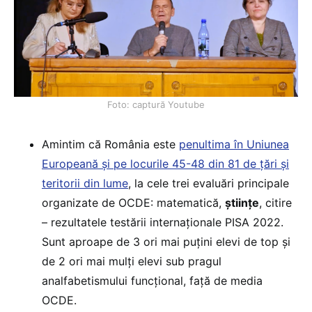
Foto: captură Youtube
Amintim că România este
penultima în Uniunea
Europeană și pe locurile 45-48 din 81 de țări și
teritorii din lume
, la cele trei evaluări principale
organizate de OCDE: matematică,
științe
, citire
– rezultatele testării internaționale PISA 2022.
Sunt aproape de 3 ori mai puțini elevi de top și
de 2 ori mai mulți elevi sub pragul
analfabetismului funcțional, față de media
OCDE.