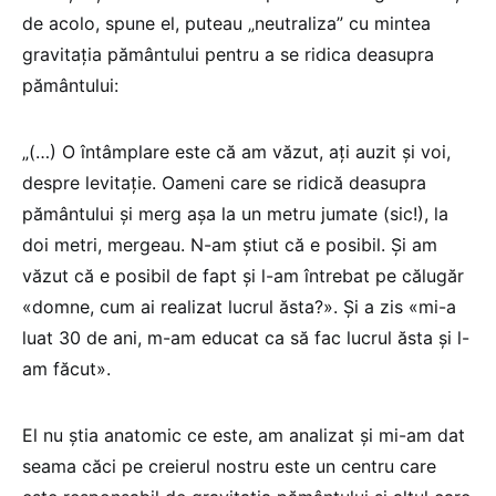
de acolo, spune el, puteau „neutraliza” cu mintea
gravitația pământului pentru a se ridica deasupra
pământului:
„(…) O întâmplare este că am văzut, ați auzit și voi,
despre levitație. Oameni care se ridică deasupra
pământului și merg așa la un metru jumate (sic!), la
doi metri, mergeau. N-am știut că e posibil. Și am
văzut că e posibil de fapt și l-am întrebat pe călugăr
«domne, cum ai realizat lucrul ăsta?». Și a zis «mi-a
luat 30 de ani, m-am educat ca să fac lucrul ăsta și l-
am făcut».
El nu știa anatomic ce este, am analizat și mi-am dat
seama căci pe creierul nostru este un centru care