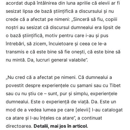
acordat după întâlnirea din luna aprilie că elevii ar fi
sesizat lipsa de bază științifică a discursului și nu
crede că a afectat pe nimeni: „Sinceră să fiu, copiii
noștri au sesizat că discursul dumnealui era lipsit de
o bază științifică, motiv pentru care i-au și pus
întrebări, să zicem, încuietoare și ceea ce le-a
transmis e că este bine să fie onești, că este bine să
nu mintă. Da, lucruri general valabile”.
„Nu cred că a afectat pe nimeni. Că dumnealui a
povestit despre experiențele cu șamani sau cu Tibet
sau cu nu știu ce – sunt, pur și simplu, experiențele
dumnealui. Este o experiență de viață. Da. Este un
mod de a vedea lumea pe care [elevii] l-au catalogat
ca atare și l-au înțeles ca atare”, a continuat
directoarea.
Detalii, mai jos în articol.