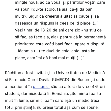
mințile nouă, adică vouă, și părinților voștri care
vă spun «du-te acolo, fă aia, că-ți dă bani
mulți». Sigur că creierul a uitat să caute și să
găsească un răspuns la ceea ce îți place. (…)
Vezi tineri de 18-20 de ani care zic «nu știu ce
să fac, aș face aia, aia» pentru că în permanență
prioritatea este «câți bani fac», apare o dispută
– lăcomia (…) te duci de colo-colo, asta îmi
place, asta îmi dă bani mai mulți (…)“.
Răchitan a fost invitat și la Universitatea de Medicină
și Farmacie Carol Davila (UMFCD) din București unde
a menționat în
discursul
său ca a fost de vreo 4-5 ori
student, dar niciodată în România. „Se minte foarte
mult în lume, iar în clipa în care ești un medic treci
totul prin știință, nu preiei totul așa cum se spune.