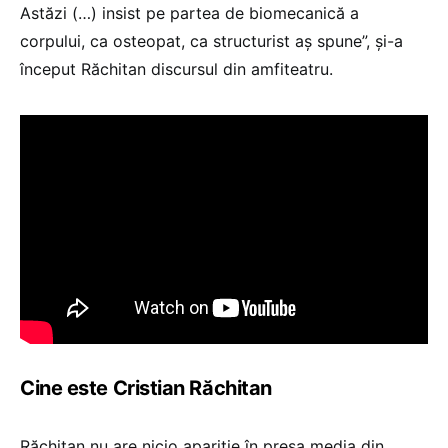
Astăzi (…) insist pe partea de biomecanică a
corpului, ca osteopat, ca structurist aș spune”, și-a
început Răchitan discursul din amfiteatru.
Cine este Cristian Răchitan
Răchitan nu are nicio apariție în presa media din