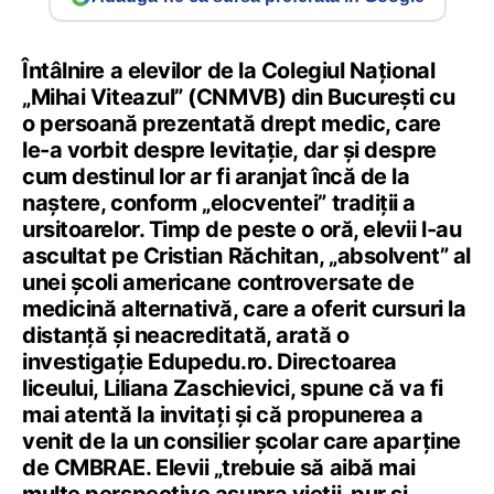
Întâlnire a elevilor de la Colegiul Național
„Mihai Viteazul” (CNMVB) din București cu
o persoană prezentată drept medic, care
le-a vorbit despre levitație, dar și despre
cum destinul lor ar fi aranjat încă de la
naștere, conform „elocventei” tradiții a
ursitoarelor. Timp de peste o oră, elevii l-au
ascultat pe Cristian Răchitan, „absolvent” al
unei școli americane controversate de
medicină alternativă, care a oferit cursuri la
distanță și neacreditată, arată o
investigație Edupedu.ro. Directoarea
liceului, Liliana Zaschievici, spune că va fi
mai atentă la invitați și că propunerea a
venit de la un consilier școlar care aparține
de CMBRAE. Elevii „trebuie să aibă mai