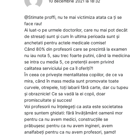
10 decembrie 2021 la 18:32
@Stimate proffi, nu te mai victimiza atata ca ți se
face rau!
Ai luat-o pe urmele doctorilor, care nu mai pot decât
de stresați sunt și cum în ultima perioada sunt și
anchetati pentru actele medicale comise!
Când 80% din profesorii care se prezintă la examen
nu iau nota 5, sau trec foarte putini, când la medicina
se intra cu media 5, ce pretenții avem privind
calitatea serviciului pe ca îl oferiți?!
În ceea ce privește mentalitatea copiilor, de ce va
mira, când în mass media sunt promovate toate
curvele, otrepele, toți labarii fără carte, dar cu tupeu
și obraznicie! Ce sa vadă la ei copii, doar
promiscuitate și succes!
Voi profesorii nu înțelegeți ca asta este societatea
spre suntem ghidati: fără învățământ oamenii mor
pentru ca nu avem medici, construcțiile se
prăbușesc pentru ca nu avem ingineri, avem
analfabeți pentru ca nu avem profesori, șamd!