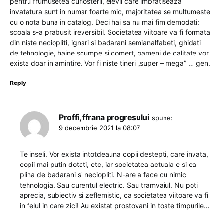
pentru frumusetea cunosterii, elevii care imbratiseaza
invatatura sunt in numar foarte mic, majoritatea se multumeste
cu o nota buna in catalog. Deci hai sa nu mai fim demodati:
scoala s-a prabusit ireversibil. Societatea viitoare va fi formata
din niste neciopliti, ignari si badarani semianalfabeti, ghidati
de tehnologie, haine scumpe si comert, oameni de calitate vor
exista doar in amintire. Vor fi niste tineri „super – mega” … gen.
Reply
Proffi, ffrana progresului
spune:
9 decembrie 2021 la 08:07
Te inseli. Vor exista intotdeauna copii destepti, care invata,
copii mai putin dotati, etc, iar societatea actuala e si ea
plina de badarani si neciopliti. N-are a face cu nimic
tehnologia. Sau curentul electric. Sau tramvaiul. Nu poti
aprecia, subiectiv si zeflemistic, ca societatea viitoare va fi
in felul in care zici! Au existat prostovani in toate timpurile…