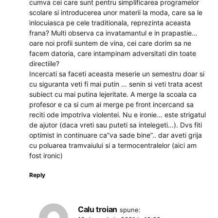
cumva cei care sunt pentru simplificarea programelor
scolare si introducerea unor materii la moda, care sa le
inlocuiasca pe cele traditionala, reprezinta aceasta
frana? Multi observa ca invatamantul e in prapastie…
oare noi profii suntem de vina, cei care dorim sa ne
facem datoria, care intampinam adversitati din toate
directiile?
Incercati sa faceti aceasta meserie un semestru doar si
cu siguranta veti fi mai putin … senin si veti trata acest
subiect cu mai putina lejeritate. A merge la scoala ca
profesor e ca si cum ai merge pe front incercand sa
reciti ode impotriva violentei. Nu e ironie… este strigatul
de ajutor (daca vreti sau puteti sa intelegeti…). Dvs fiti
optimist in continuare ca”va sade bine”.. dar aveti grija
cu poluarea tramvaiului si a termocentralelor (aici am
fost ironic)
Reply
Calu troian
spune: