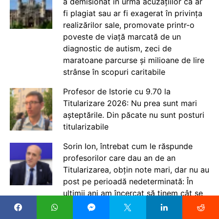
a demisionat în urma acuzațiilor că ar
fi plagiat sau ar fi exagerat în privința
realizărilor sale, promovate printr-o
poveste de viață marcată de un
diagnostic de autism, zeci de
maratoane parcurse și milioane de lire
strânse în scopuri caritabile
Profesor de Istorie cu 9.70 la
Titularizare 2026: Nu prea sunt mari
așteptările. Din păcate nu sunt posturi
titularizabile
Sorin Ion, întrebat cum le răspunde
profesorilor care dau an de an
Titularizarea, obțin note mari, dar nu au
post pe perioadă nedeterminată: În
ultimii ani am încercat să ținem cât se
poate de bine sub control posturile
titularizabile / La niciun concurs nu poți