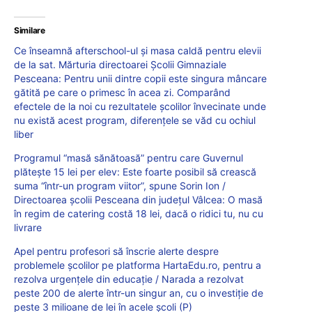
Similare
Ce înseamnă afterschool-ul și masa caldă pentru elevii
de la sat. Mărturia directoarei Școlii Gimnaziale
Pesceana: Pentru unii dintre copii este singura mâncare
gătită pe care o primesc în acea zi. Comparând
efectele de la noi cu rezultatele școlilor învecinate unde
nu există acest program, diferențele se văd cu ochiul
liber
Programul “masă sănătoasă” pentru care Guvernul
plătește 15 lei per elev: Este foarte posibil să crească
suma “într-un program viitor”, spune Sorin Ion /
Directoarea școlii Pesceana din județul Vâlcea: O masă
în regim de catering costă 18 lei, dacă o ridici tu, nu cu
livrare
Apel pentru profesori să înscrie alerte despre
problemele școlilor pe platforma HartaEdu.ro, pentru a
rezolva urgențele din educație / Narada a rezolvat
peste 200 de alerte într-un singur an, cu o investiție de
peste 3 milioane de lei în acele școli (P)