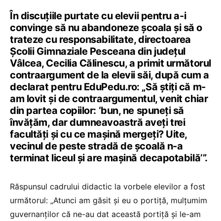
În discuțiile purtate cu elevii pentru a-i
convinge să nu abandoneze școala și să o
trateze cu responsabilitate, directoarea
Școlii Gimnaziale Pesceana din județul
Vâlcea, Cecilia Călinescu, a primit următorul
contraargument de la elevii săi, după cum a
declarat pentru EduPedu.ro: „Să știți că m-
am lovit și de contraargumentul, venit chiar
din partea copiilor: ‘bun, ne spuneți să
învățăm, dar dumneavoastră aveți trei
facultăți și cu ce mașină mergeți? Uite,
vecinul de peste stradă de școală n-a
terminat liceul și are mașină decapotabilă’”.
Răspunsul cadrului didactic la vorbele elevilor a fost
următorul: „Atunci am găsit și eu o portiță, mulțumim
guvernanților că ne-au dat această portiță și le-am