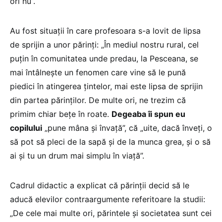
ori nu”.
Au fost situații în care profesoara s-a lovit de lipsa
de sprijin a unor părinți: „În mediul nostru rural, cel
puțin în comunitatea unde predau, la Pesceana, se
mai întâlnește un fenomen care vine să le pună
piedici în atingerea țintelor, mai este lipsa de sprijin
din partea părinților. De multe ori, ne trezim că
primim chiar bețe în roate.
Degeaba îi spun eu
copilului
„pune mâna și învață”, că „uite, dacă înveți, o
să pot să pleci de la sapă și de la munca grea, și o să
ai și tu un drum mai simplu în viață”.
Cadrul didactic a explicat că părinții decid să le
aducă elevilor contraargumente referitoare la studii:
„De cele mai multe ori, părintele și societatea sunt cei