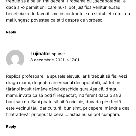
trebuie sa aiba un trai decent. Problema cu „decapotabila” e
daca si-o permit unii care nu-si pot justifica veniturile..sau
beneficiaza de favoritisme in contractele cu statul..etc etc.. nu
mai lungesc povestea ca stiti despre ce vorbesc.
Reply
Lujinator
spune:
8 decembrie 2021 la 17:01
Replica profesoarei la spusele elevului ar fi trebuit să fie: Vezi
dragu mami, degeaba are vecinul decapotabilă, că tot un
țărănoi incult rămâne când deschide gura.Așa că, dragu
mami, învață ca să poți fi respectat, indiferent dacă o să ai
bani sau nu. Bani poate să aibă oricinie, dovada pesrfectă
este vecinul tău, dar cultură, bun simț, pricepere, mândria dea
fi întradevăr priceput la ceva…..astea nu se pot cumpăra.
Reply