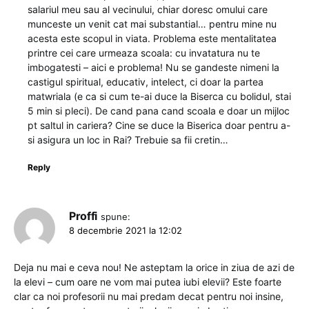
salariul meu sau al vecinului, chiar doresc omului care
munceste un venit cat mai substantial… pentru mine nu
acesta este scopul in viata. Problema este mentalitatea
printre cei care urmeaza scoala: cu invatatura nu te
imbogatesti – aici e problema! Nu se gandeste nimeni la
castigul spiritual, educativ, intelect, ci doar la partea
matwriala (e ca si cum te-ai duce la Biserca cu bolidul, stai
5 min si pleci). De cand pana cand scoala e doar un mijloc
pt saltul in cariera? Cine se duce la Biserica doar pentru a-
si asigura un loc in Rai? Trebuie sa fii cretin…
Reply
Proffi
spune:
8 decembrie 2021 la 12:02
Deja nu mai e ceva nou! Ne asteptam la orice in ziua de azi de
la elevi – cum oare ne vom mai putea iubi elevii? Este foarte
clar ca noi profesorii nu mai predam decat pentru noi insine,