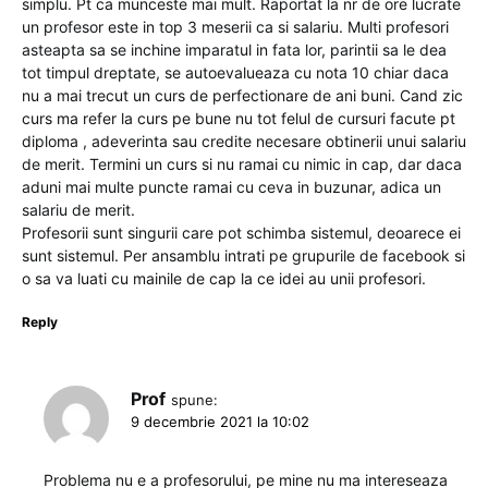
simplu. Pt ca munceste mai mult. Raportat la nr de ore lucrate
un profesor este in top 3 meserii ca si salariu. Multi profesori
asteapta sa se inchine imparatul in fata lor, parintii sa le dea
tot timpul dreptate, se autoevalueaza cu nota 10 chiar daca
nu a mai trecut un curs de perfectionare de ani buni. Cand zic
curs ma refer la curs pe bune nu tot felul de cursuri facute pt
diploma , adeverinta sau credite necesare obtinerii unui salariu
de merit. Termini un curs si nu ramai cu nimic in cap, dar daca
aduni mai multe puncte ramai cu ceva in buzunar, adica un
salariu de merit.
Profesorii sunt singurii care pot schimba sistemul, deoarece ei
sunt sistemul. Per ansamblu intrati pe grupurile de facebook si
o sa va luati cu mainile de cap la ce idei au unii profesori.
Reply
Prof
spune:
9 decembrie 2021 la 10:02
Problema nu e a profesorului, pe mine nu ma intereseaza