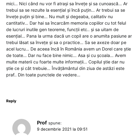
mici… Nici când nu vor fi atrași sa învețe și sa cunoască… Ar
trebui sa se rezulte la esențial și încă puțin… Ar trebui sa se
învețe puțin și bine… Nu mult și degeaba, calitativ nu
cantitativ… Dar hai sa încarcăm memoria copiilor cu tot felul
de lucruri inutile gen teoreme, funcții etc.. și sa uitam de
esențial… Pana la urma dacă un copil are o anumita pasiune ar
trebui lăsat sa învețe și sa o practice… Sa se axeze doar pe
acel lucru… De aceea încă în România avem un Dorel care știe
de toate… Dar nu face bine nimic… Asa și cu școala… Avem
multe materii cu foarte multe informații… Copilul știe dar nu
știe ce și cât trebuie… Învățământul din ziua de astăzi este
praf.. Din toate punctele de vedere…
Reply
Prof
spune:
9 decembrie 2021 la 09:51