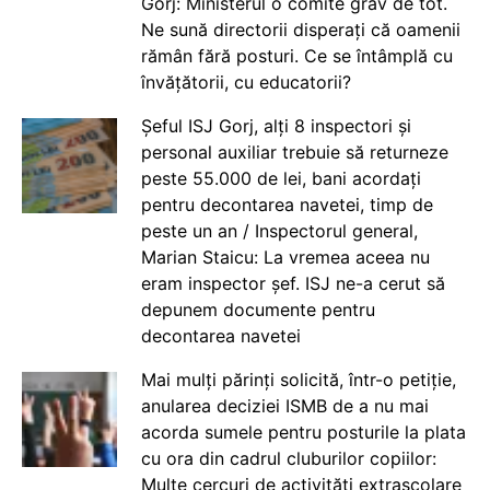
Gorj: Ministerul o comite grav de tot.
Ne sună directorii disperați că oamenii
rămân fără posturi. Ce se întâmplă cu
învățătorii, cu educatorii?
Șeful ISJ Gorj, alți 8 inspectori și
personal auxiliar trebuie să returneze
peste 55.000 de lei, bani acordați
pentru decontarea navetei, timp de
peste un an / Inspectorul general,
Marian Staicu: La vremea aceea nu
eram inspector șef. ISJ ne-a cerut să
depunem documente pentru
decontarea navetei
Mai mulți părinți solicită, într-o petiție,
anularea deciziei ISMB de a nu mai
acorda sumele pentru posturile la plata
cu ora din cadrul cluburilor copiilor:
Multe cercuri de activități extrașcolare