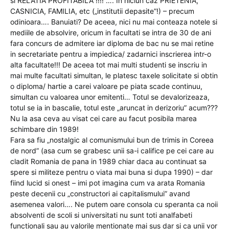
si RELATIA PROFITABILA !!!! …. In niciun caz PRIETENIA,
CASNICIA, FAMILIA, etc („institutii depasite”!) – precum
odinioara…. Banuiati? De aceea, nici nu mai conteaza notele si
mediile de absolvire, oricum in facultati se intra de 30 de ani
fara concurs de admitere iar diploma de bac nu se mai retine
in secretariate pentru a impiedica/ zadarnici inscrierea intr-o
alta facultate!!! De aceea tot mai multi studenti se inscriu in
mai multe facultati simultan, le platesc taxele solicitate si obtin
o diploma/ hartie a carei valoare pe piata scade continuu,
simultan cu valoarea unor emitenti… Totul se devalorizeaza,
totul se ia in bascalie, totul este „aruncat in derizoriu” acum???
Nu la asa ceva au visat cei care au facut posibila marea
schimbare din 1989!
Fara sa fiu „nostalgic al comunismului bun de trimis in Coreea
de nord” (asa cum se grabesc unii sa-i califice pe cei care au
cladit Romania de pana in 1989 chiar daca au continuat sa
spere si militeze pentru o viata mai buna si dupa 1990) – dar
fiind lucid si onest – imi pot imagina cum va arata Romania
peste decenii cu „constructori ai capitalismului” avand
asemenea valori…. Ne putem oare consola cu speranta ca noii
absolventi de scoli si universitati nu sunt toti analfabeti
functionali sau au valorile mentionate mai sus dar si ca unii vor