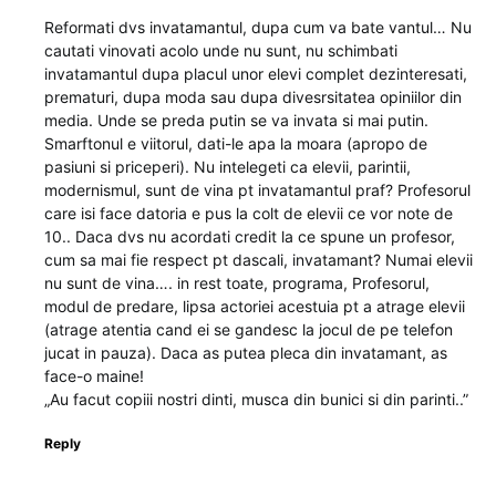
Reformati dvs invatamantul, dupa cum va bate vantul… Nu
cautati vinovati acolo unde nu sunt, nu schimbati
invatamantul dupa placul unor elevi complet dezinteresati,
prematuri, dupa moda sau dupa divesrsitatea opiniilor din
media. Unde se preda putin se va invata si mai putin.
Smarftonul e viitorul, dati-le apa la moara (apropo de
pasiuni si priceperi). Nu intelegeti ca elevii, parintii,
modernismul, sunt de vina pt invatamantul praf? Profesorul
care isi face datoria e pus la colt de elevii ce vor note de
10.. Daca dvs nu acordati credit la ce spune un profesor,
cum sa mai fie respect pt dascali, invatamant? Numai elevii
nu sunt de vina…. in rest toate, programa, Profesorul,
modul de predare, lipsa actoriei acestuia pt a atrage elevii
(atrage atentia cand ei se gandesc la jocul de pe telefon
jucat in pauza). Daca as putea pleca din invatamant, as
face-o maine!
„Au facut copiii nostri dinti, musca din bunici si din parinti..”
Reply