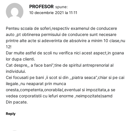
PROFESOR
spune:
10 decembrie 2021 la 11:11
Penteu scoala de soferi,respectiv examenul de conducere
auto ,pt obtinerea permisului de conducere sunt necesare
printre alte acte si adeverinta de absolvire a minim 10 clase,nu
12!
Dar multe astfel de scoli nu verifica nici acest aspect,in goana
lor dupa clienti.
Cat despre,, a face bani”,tine de spiritul antreprenorial al
individului.
Cei focusati pe bani ,ii scot si din ,,piatra seaca”,chiar si pe cai
ilegale.,nu neaparat prin munca
onesta,competenta,onorabila(,eventual si impozitata,a se
vedea corporatistii cu lefuri enorme ,neimpozitate)samd
Din pacate.
Reply