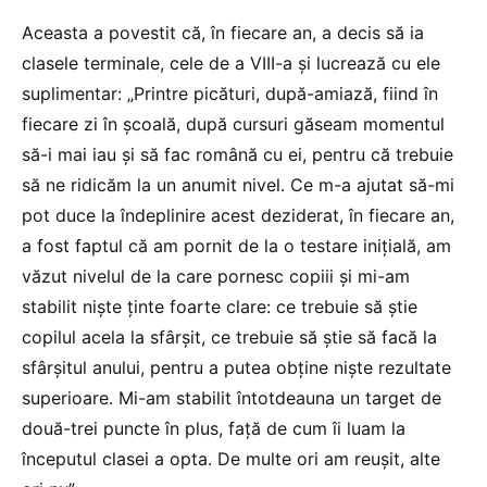
Aceasta a povestit că, în fiecare an, a decis să ia
clasele terminale, cele de a VIII-a și lucrează cu ele
suplimentar: „Printre picături, după-amiază, fiind în
fiecare zi în școală, după cursuri găseam momentul
să-i mai iau și să fac română cu ei, pentru că trebuie
să ne ridicăm la un anumit nivel. Ce m-a ajutat să-mi
pot duce la îndeplinire acest deziderat, în fiecare an,
a fost faptul că am pornit de la o testare inițială, am
văzut nivelul de la care pornesc copiii și mi-am
stabilit niște ținte foarte clare: ce trebuie să știe
copilul acela la sfârșit, ce trebuie să știe să facă la
sfârșitul anului, pentru a putea obține niște rezultate
superioare. Mi-am stabilit întotdeauna un target de
două-trei puncte în plus, față de cum îi luam la
începutul clasei a opta. De multe ori am reușit, alte