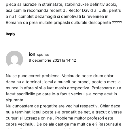
pleca sa lucreze in strainatate, stabilindu-se definitiv acolo,
asa cum le recomanda recent dl. Rector David al UBB, pentru
a nu fi complet dezamagiti si demotivati la revenirea in
Romania de prea multele prapastii culturale descoperite ?????
Reply
ion
spune:
8 decembrie 2021 la 14:42
Nu se pune corect problema. Vecinu de peste drum chiar
daca nu a terminat ;liceul a muncit pe branci, poate a mers la
munca in afara si si-a luat masin arespectiva. Profesoara nu a
facut sacrificiile pe care le-a facut vecinul s-a complacut in
siguranta .
Nu cunoastem ce pregatire are vecinul respectiv. Chiar daca
nu a terminat liceul poate s-a pregatit pe net, a trecut diverse
cursuri si lucreaza online . Problema multor profesori este
capra vecinului. De ce ala castiga ma mult ca el? Raspunsul e