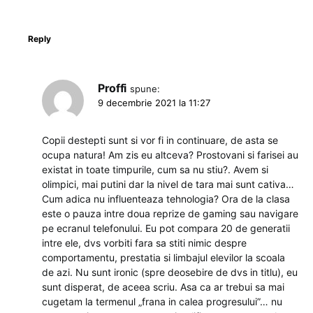
Reply
Proffi
spune:
9 decembrie 2021 la 11:27
Copii destepti sunt si vor fi in continuare, de asta se
ocupa natura! Am zis eu altceva? Prostovani si farisei au
existat in toate timpurile, cum sa nu stiu?. Avem si
olimpici, mai putini dar la nivel de tara mai sunt cativa…
Cum adica nu influenteaza tehnologia? Ora de la clasa
este o pauza intre doua reprize de gaming sau navigare
pe ecranul telefonului. Eu pot compara 20 de generatii
intre ele, dvs vorbiti fara sa stiti nimic despre
comportamentu, prestatia si limbajul elevilor la scoala
de azi. Nu sunt ironic (spre deosebire de dvs in titlu), eu
sunt disperat, de aceea scriu. Asa ca ar trebui sa mai
cugetam la termenul „frana in calea progresului”… nu