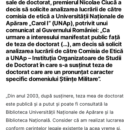
sale de doctorat, premierul Nicolae Ciucă a
decis să solicite analizarea lucrării de către
comisia de etică a Universității Naționale de
Apărare „Carol I” (UNAp), potrivit unui
comunicat al Guvernului României: „
Ca
urmare a interesului manifestat public față
de teza de doctorat (…),
am decis să solicit
analizarea lucrării de către Comisia de Etică
a UNAp – Instituția Organizatoare de Studii
de Doctorat în care s-a susținut teza de
doctorat care are un pronunțat caracter
specific domeniului Științe Militare”.
„Din anul 2003, după susținere, teza mea de doctorat
este publică și a putut și poate fi consultată la
Biblioteca Universității Naționale de Apărare și la
Biblioteca Națională. Consider că am realizat lucrarea
conform cerințelor legale existente la acea vreme și,