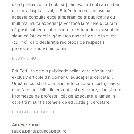
când preluați un articol, părți dintr-un articol sau o idee
care v-a inspirat. Noi, la EduPedu.ro ne-am asumat
această conduită etică și sperăm că și publicațiile cu
mult mai multă experiență vor face la fel. Ne bucurăm
că găsiți subiecte interesante pe Edupedu.ro și suntem
siguri că înțelegeți rugămintea noastră de a cita sursa
(cu link), ca o declarație reciprocă de respect și
profesionalism. Vă mulțumim!
DESPRE NOI
EduPedu.ro este o publicație online care găzduiește
exclusiv articole din domeniul educației și cercetării.
Urmărim constant cum sunt educați copiii noștri, cine și
cum face politicile din educație și cercetare, cine și cum
îi formează pe profesori, cât de adecvate la lumea în
care trăim sunt sistemele de educație și cercetare.
CONTACT REDACȚIE
Adrese e-mail
raluca.pantazi@edupedu.ro