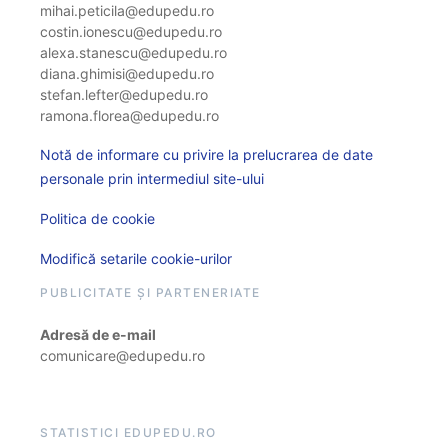
mihai.peticila@edupedu.ro
costin.ionescu@edupedu.ro
alexa.stanescu@edupedu.ro
diana.ghimisi@edupedu.ro
stefan.lefter@edupedu.ro
ramona.florea@edupedu.ro
Notă de informare cu privire la prelucrarea de date
personale prin intermediul site-ului
Politica de cookie
Modifică setarile cookie-urilor
PUBLICITATE ȘI PARTENERIATE
Adresă de e-mail
comunicare@edupedu.ro
STATISTICI EDUPEDU.RO