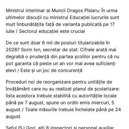
Ministrul interimar al Muncii Dragos Pîslaru: În urma
ultimelor discuții cu ministrul Educației lucrurile sunt
mult îmbunătățite față de varianta publicată pe 17
iulie / Sectorul educației este crucial
De ce sunt doar 6 mii de posturi titularizabile în
2026? Sorin Ion, secretar de stat: Cifrele arată mai
degrabă o prudență din partea școlilor pentru că nu
pot garanta că peste un an vor mai avea suficienți
elevi / Este și un joc de concurență
Proceduri noi de reorganizare pentru unitățile de
învățământ care nu au realizat planul de școlarizare:
lista acestora trebuie stabilită cu autoritățile locale
până pe 7 august, spune un ordin emis miercuri, 5
august / Toate măsurile trebuie încheiate până pe 24
august
Șeful ISJ Gorj, alți 8 inspectori și personal auxiliar