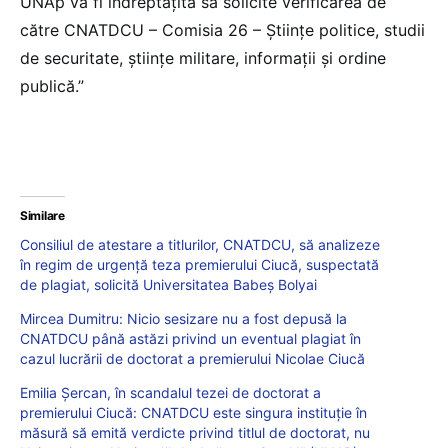
UNAp va fi îndreptățită sa solicite verificarea de
către CNATDCU – Comisia 26 – Științe politice, studii
de securitate, ştiinţe militare, informaţii și ordine
publică.”
Similare
Consiliul de atestare a titlurilor, CNATDCU, să analizeze
în regim de urgență teza premierului Ciucă, suspectată
de plagiat, solicită Universitatea Babeș Bolyai
Mircea Dumitru: Nicio sesizare nu a fost depusă la
CNATDCU până astăzi privind un eventual plagiat în
cazul lucrării de doctorat a premierului Nicolae Ciucă
Emilia Șercan, în scandalul tezei de doctorat a
premierului Ciucă: CNATDCU este singura instituție în
măsură să emită verdicte privind titlul de doctorat, nu