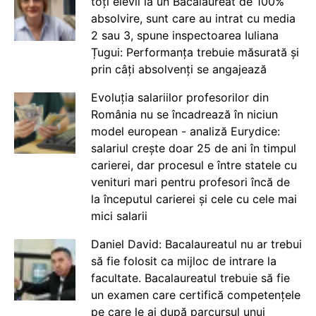
toți elevii la un Bacalaureat de 100%
absolvire, sunt care au intrat cu media
2 sau 3, spune inspectoarea Iuliana
Țugui: Performanța trebuie măsurată și
prin câți absolvenți se angajează
Evoluția salariilor profesorilor din
România nu se încadrează în niciun
model european - analiză Eurydice:
salariul crește doar 25 de ani în timpul
carierei, dar procesul e între statele cu
venituri mari pentru profesori încă de
la începutul carierei și cele cu cele mai
mici salarii
Daniel David: Bacalaureatul nu ar trebui
să fie folosit ca mijloc de intrare la
facultate. Bacalaureatul trebuie să fie
un examen care certifică competențele
pe care le ai după parcursul unui