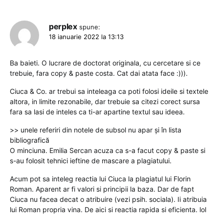
perplex
spune:
18 ianuarie 2022 la 13:13
Ba baieti. O lucrare de doctorat originala, cu cercetare si ce
trebuie, fara copy & paste costa. Cat dai atata face :))).
Ciuca & Co. ar trebui sa inteleaga ca poti folosi ideile si textele
altora, in limite rezonabile, dar trebuie sa citezi corect sursa
fara sa lasi de inteles ca ti-ar apartine textul sau ideea.
>> unele referiri din notele de subsol nu apar și în lista
bibliografică
O minciuna. Emilia Sercan acuza ca s-a facut copy & paste si
s-au folosit tehnici ieftine de mascare a plagiatului.
Acum pot sa inteleg reactia lui Ciuca la plagiatul lui Florin
Roman. Aparent ar fi valori si principii la baza. Dar de fapt
Ciuca nu facea decat o atribuire (vezi psih. sociala). Ii atribuia
lui Roman propria vina. De aici si reactia rapida si eficienta. lol