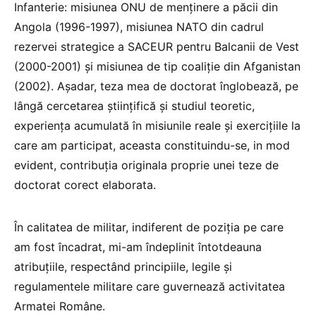
Infanterie: misiunea ONU de menținere a păcii din
Angola (1996-1997), misiunea NATO din cadrul
rezervei strategice a SACEUR pentru Balcanii de Vest
(2000-2001) și misiunea de tip coaliție din Afganistan
(2002). Așadar, teza mea de doctorat înglobează, pe
lângă cercetarea științifică și studiul teoretic,
experiența acumulată în misiunile reale și exercițiile la
care am participat, aceasta constituindu-se, in mod
evident, contribuția originala proprie unei teze de
doctorat corect elaborata.
În calitatea de militar, indiferent de poziția pe care
am fost încadrat, mi-am îndeplinit întotdeauna
atribuțiile, respectând principiile, legile și
regulamentele militare care guvernează activitatea
Armatei Române.